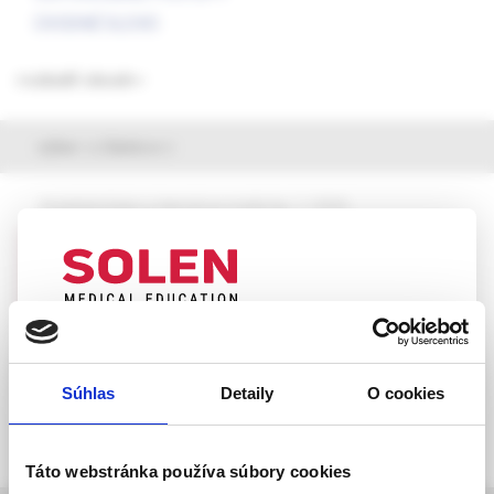
ÚVODNÉ SLOVO
rozbaliť obsah
výber z článkov
Anestéziológia a intenzívna medicína, 1 /2026
Existenciálna úzkosť anestéziológa:
motivácia, obavy, odbornosť a
zodpovednosť
MUDr. JUDr. Peter Firment, PhD.
UPOZORNENIE PRE ODBORNÚ
VEREJNOSŤ
Súhlas
Detaily
O cookies
Táto webová stránka obsahuje informácie určené
výhradne odbornej zdravotníckej verejnosti v
zmysle § 8 zákona č. 147/2001 Z. z. o reklame.
Táto webstránka používa súbory cookies