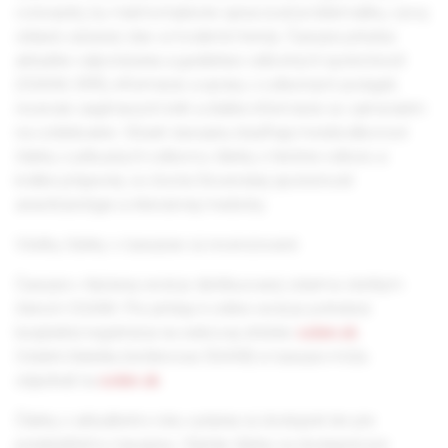
concepts), by mali komplexne spracovať problematiku, vývoj
oblasti, súčasný stav a moderné trendy. Časopis prináša
aktuálne odporúčania a guidelines odborných spoločností
(SSAIM, SRR), informácie a správy z odborných podujatí,
recenzie zaujímavých kníh a ďalšie informácie so zameraním
na vzdelávanie. Obsah časopisu dopĺňajú medziodborové
články z príbuzných odborov, články z histórie odboru a
krátke príspevky zo života Slovenskej spoločnosti
anestéziológie a intenzívnej medicíny.
Všetky články v časopise sú recenzované.
Časopis v tlačenej verzii je distribuovaný zdarma všetkým
členom SSAIM. Pre prístup k online verzii je potrebná
bezplatná registrácia na webovej stránke
solen.sk
.
Ostatní čitatelia (nečlenovia SSAIM) si časopis môžu
objednať na
solen.sk
.
Články z aktuálneho roku vydania sú dostupné len pre
predplatiteľov časopisu. Staršie články sú dostupné pre