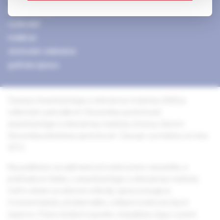
redakčná rada
vydavateľ
redakcia
obchodné oddelenie
grafická úprava
Časopis Anestéziológia a intenzívna medicína (AIM) je
odborným periodikom Slovenskej spoločnosti
anestéziológie a intenzívnej medicíny, ktorá je členom
Slovenskej lekárskej spoločnosti. Časopis vychádza od roku
2012.
Na publikáciu sú prijímané pôvodné práce, kazuistiky a
prehľadové články z anestéziológie a intenzívnej medicíny.
Veľmi vítané sú súborné referáty spracovávajúce
monotematicky problematiku, vrátane kontroverzných
názorov. Práce doškoľovacieho charakteru (typu current