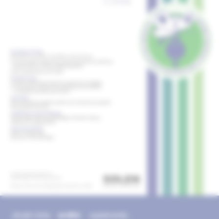
obsah čísla
archív
suplementy