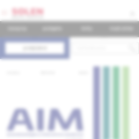
časopisy
podujatia
knihy
mudr.online
predplatné