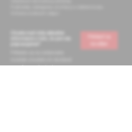
Všeobecné obchodné podmienky
Podmienky odstúpenia od zmluvy a vrátenie tovaru
Ochrana osobných údajov
Chcete mať vždy aktuálne
Prihlásiť sa
informácie o tom, čo pre vás
na odber
pripravujeme?
Prihláste sa na odoberanie
noviniek a budete ich dostávať
na vašu e-mailovú adresu.
Informácie obsiahnuté na týchto stránkach sú určené len
zdravotníckym pracovníkom a slúžia pre potreby medicínskeho
vzdelávania