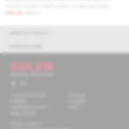
všetkých čitateľov registrovaných na webovej stránke
solen.sk
zadarmo.
pokyny pre autorov
publikačná etika
O spoločnosti Solen
Časopisy
Kontakty
Podujatia
Potrebujete pomôcť?
Knihy
Mapa stránok
Doprava a platba