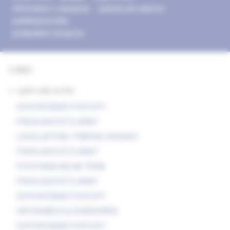
informácie o časopise
pokyny pre autorov
publikačná etika
predplatné časopisu
1/2021
<- späť celý archív
ODPORÚČANÉ POSTUPY
PREHĽADOVÉ ČLÁNKY
LEGISLATÍVNO-PRÁVNE OKIENKO
PREHĽADOVÉ ČLÁNKY
POSTGRADUÁLNA TÉMA
PREHĽADOVÉ ČLÁNKY
ODPORÚČANÉ POSTUPY
INFORMÁCIE & KOMENTÁRE
ODPORÚČANÉ POSTUPY