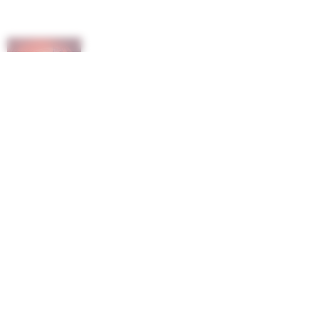
cena
24,90
€
0
0,00
/
/
DO KOŠÍKA >
v košíku:
ks
spolu:
€