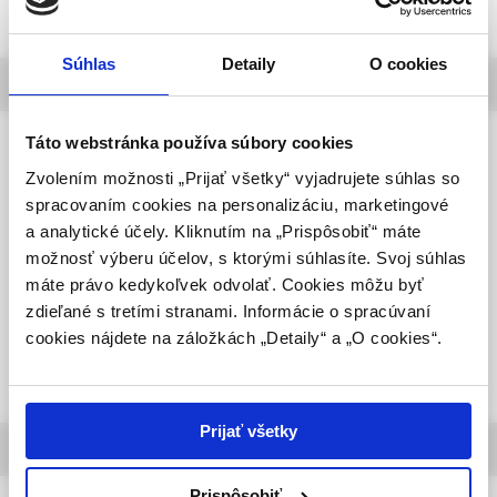
UPOZORNENIE PRE ODBORNÚ
VEREJNOSŤ
Súhlas
Detaily
O cookies
výber z najnovších článkov
Táto webová stránka obsahuje informácie určené
výhradne odbornej zdravotníckej verejnosti v
zmysle § 8 zákona č. 147/2001 Z. z. o reklame.
Táto webstránka používa súbory cookies
Neurológia pre prax, 3/2026
Zdravotníckym odborníkom sa rozumie osoba
Zvolením možnosti „Prijať všetky“ vyjadrujete súhlas so
Subakútne progredujúca polyneuropatia
oprávnená humánne lieky predpisovať alebo
spracovaním cookies na personalizáciu, marketingové
ako prejav Churgovho-Straussovej
vydávať (lekár, lekárnik, farmaceutický laborant)
a analytické účely. Kliknutím na „Prispôsobiť“ máte
syndrómu – kazuistika
podľa platných právnych predpisov Slovenskej
možnosť výberu účelov, s ktorými súhlasíte. Svoj súhlas
republiky.
MUDr. Kristián Šveda,
máte právo kedykoľvek odvolať. Cookies môžu byť
doc. MUDr. Milan Grofik, PhD.,
zdieľané s tretími stranami. Informácie o spracúvaní
Potvrdením tohto upozornenia vyhlasujem, že
MUDr. Monika Turčanová Koprušáková, PhD.,
cookies nájdete na záložkách „Detaily“ a „O cookies“.
som zdravotníckym odborníkom v zmysle vyššie
MUDr. Jana Olekšáková, PhD.,
prof. MUDr. Egon Kurča, PhD., FESO
uvedenej definície, a beriem na vedomie, že
informácie na týchto stránkach nie sú určené
laickej verejnosti. Toto potvrdenie bude platné
Prijať všetky
výber z aktuálnych podujatí
365 dní.
Prispôsobiť