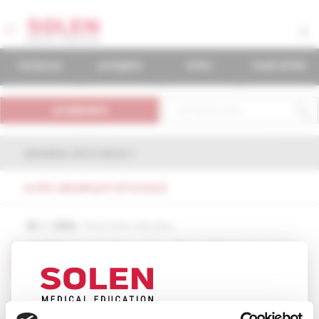
časopisy
podujatia
knihy
mudr.online
predplatné
aktuálne informácie
archív aktuálnych informácií
28. 7. 2026
/ Nové číslo časopisu
Publikovanie časopisu Neurológia pre prax
3/2026
Na webových stránkach solen.sk bolo publikované nové
číslo časopisu Neurológia pre prax 3/2026