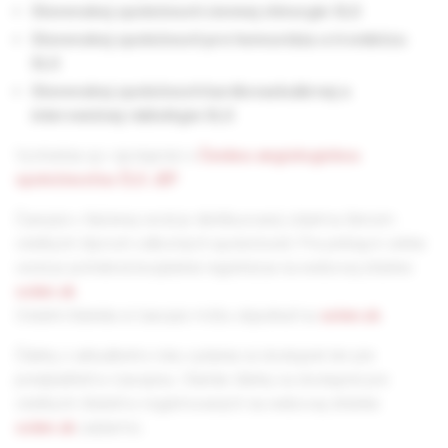
Slovenskej spoločnosti cievnej chirurgie SLS
Slovenskej spoločnosti pre hemostázu a trombózu
SLS
Slovenskej spoločnosti kardiovaskulárnej a
intervenčnej rádiológie SLS
Vychádza aj v spolupráci s
Českou angiologickou
spoločnosťou ČLS JEP
.
Časopis v tlačenej verzii je distribuovaný zdarma členom
všetkých štyroch odborných spoločností. Pre prístup k online
verzii je potrebná bezplatná registrácia na webovej stránke
solen.sk
.
Ostatní čitatelia si časopis môžu objednať na
solen.sk
.
Články z aktuálneho roku vydania sú dostupné len pre
predplatiteľov časopisu. Staršie články sú dostupné pre
všetkých čitateľov registrovaných na webovej stránke
solen.sk
zadarmo.