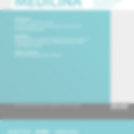
obsah čísla
archív
suplementy