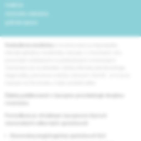
redakcia
obchodné oddelenie
grafická úprava
Vaskulárna medicína
je recenzovaný postgraduálny
interdisciplinárny medicínsky časopis o chorobách ciev,
poruchách zrážania krvi a pridružených ochoreniach.
Zameriava sa na aktuálne otázky klinickej patofyziológie,
diagnostiky, prevencie a liečby cievnych chorôb. Je to prvý
časopis na Slovensku o tejto problematike.
Články publikované v časopise prechádzajú dvojitou
recenziou.
Periodikum je oficiálnym časopisom štyroch
slovenských odborných spoločností:
Slovenskej angiologickej spoločnosti SLS