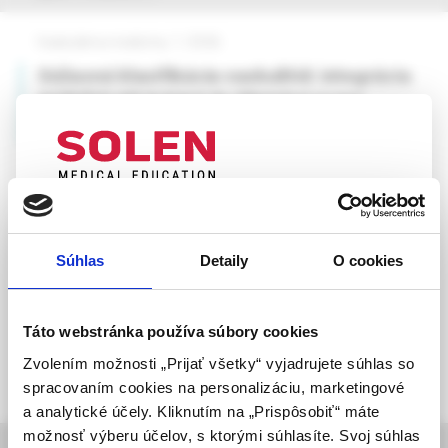
Vaskulárna medicína, 1 /2026
Súčasná klasifikácia vaskulitíd: integrácia
ACR/EULAR kritérií do klinickej praxe
doc. MUDr. Denisa Čelovská, PhD.
UPOZORNENIE PRE ODBORNÚ
VEREJNOSŤ
Súhlas
Detaily
O cookies
Táto webová stránka obsahuje informácie určené
výhradne odbornej zdravotníckej verejnosti v
zmysle § 8 zákona č. 147/2001 Z. z. o reklame.
Táto webstránka používa súbory cookies
Zdravotníckym odborníkom sa rozumie osoba
Zvolením možnosti „Prijať všetky“ vyjadrujete súhlas so
oprávnená humánne lieky predpisovať alebo
spracovaním cookies na personalizáciu, marketingové
vydávať (lekár, lekárnik, farmaceutický laborant)
a analytické účely. Kliknutím na „Prispôsobiť“ máte
podľa platných právnych predpisov Slovenskej
možnosť výberu účelov, s ktorými súhlasíte. Svoj súhlas
informácie o časopise