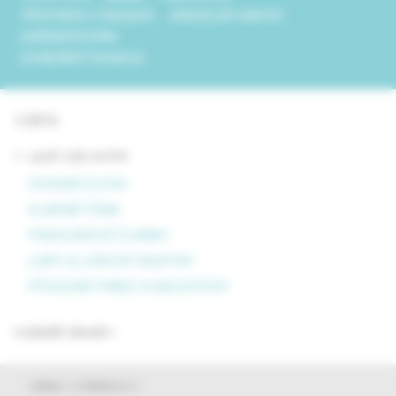
informácie o časopise
pokyny pre autorov
publikačná etika
predplatné časopisu
1/2016
<- späť celý archív
ÚVODNÉ SLOVO
HLAVNÁ TÉMA
PREHĽADOVÉ ČLÁNKY
LIEKY & LIEKOVÉ SKUPINY
PÔVODNÉ PRÁCE A KAZUISTIKY
rozbaliť obsah
výber z článkov