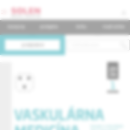
časopisy
podujatia
knihy
mudr.online
predplatné