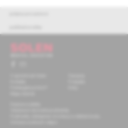
pokyny pre autorov
publikačná etika
O spoločnosti Solen
Časopisy
Kontakty
Podujatia
Potrebujete pomôcť?
Knihy
Mapa stránok
Doprava a platba
Všeobecné obchodné podmienky
Podmienky odstúpenia od zmluvy a vrátenie tovaru
Ochrana osobných údajov