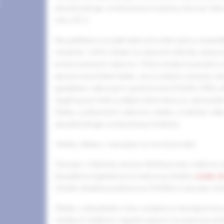
anestéziológie a intenzívnej medicíny, ktorá je č
roku 2012.
Na publikáciu sú prijímané pôvodné práce, kazuisti
medicíny. Veľmi vítané sú súborné referáty spra
kontroverzných názorov. Práce doškoľovacieho ch
spracovať problematiku, vývoj oblasti, súčasný s
guidelines odborných spoločností (SSAIM, SRR), i
zaujímavých kníh a ďalšie informácie so zamera
články z príbuzných odborov, články z histórie odb
anestéziológie a intenzívnej medicíny.
Všetky články v časopise sú recenzované.
Časopis v tlačenej verzii je distribuovaný zdarma 
bezplatná registrácia na webovej stránke
solen.s
Ostatní čitatelia (nečlenovia SSAIM) si časopis m
Články z aktuálneho roku vydania sú dostupné len 
všetkých čitateľov registrovaných na webovej st