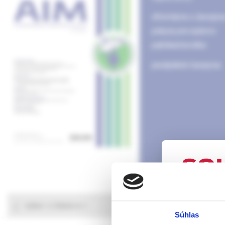
informácie o časopis
pokyny pre autorov
publikačná etika
predplatné časopisu
UPOZORN
výber z článkov
Súhlas
Táto webová