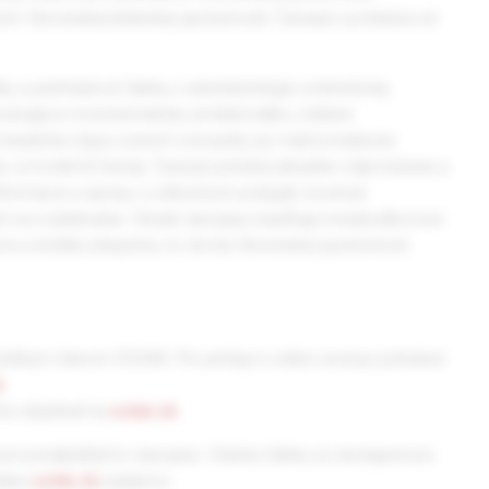
lenom Slovenskej lekárskej spoločnosti. Časopis vychádza od
ky a prehľadové články z anestéziológie a intenzívnej
covávajúce monotematicky problematiku, vrátane
arakteru (typu current concepts), by mali komplexne
tav a moderné trendy. Časopis prináša aktuálne odporúčania a
nformácie a správy z odborných podujatí, recenzie
ním na vzdelávanie. Obsah časopisu dopĺňajú medziodborové
oru a krátke príspevky zo života Slovenskej spoločnosti
všetkým členom SSAIM. Pre prístup k online verzii je potrebná
k
.
ôžu objednať na
solen.sk
.
pre predplatiteľov časopisu. Staršie články sú dostupné pre
ránke
solen.sk
zadarmo.