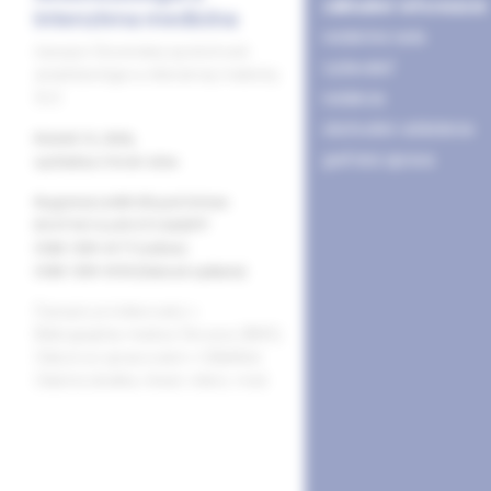
základné informácie
intenzívna medicína
redakčná rada
časopis Slovenskej spoločnosti
vydavateľ
anestéziológie a intenzívnej medicíny
redakcia
SLS
obchodné oddelenie
Ročník 15, 2026,
grafická úprava
vychádza 2-krát ročne
Registrácia MK SR pod číslom
EV 4715/12 a EV 271/24/EPP
ISSN 1339-4177 (online)
ISSN 1339-0155 (tlačené vydanie)
Časopis je indexovaný v
Bibliographia medica Slovaca (BMS).
Citácie sú spracované v CiBaMed.
Citačná skratka: Anest. intenz. med.