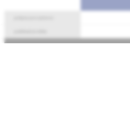
pokyny pre autorov
publikačná etika
O spoločnos
Kontakty
Potrebujete
Mapa stráno
Chcete mať
tom, čo pr
Prihláste s
budete ich 
adresu.