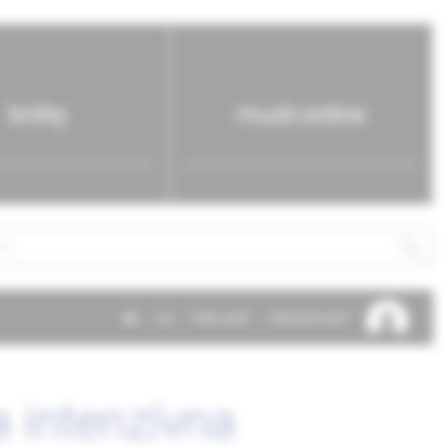
knihy
mudr.online
SK
EN
PRIHLÁSIŤ
REGISTROVAŤ
a intenzívna