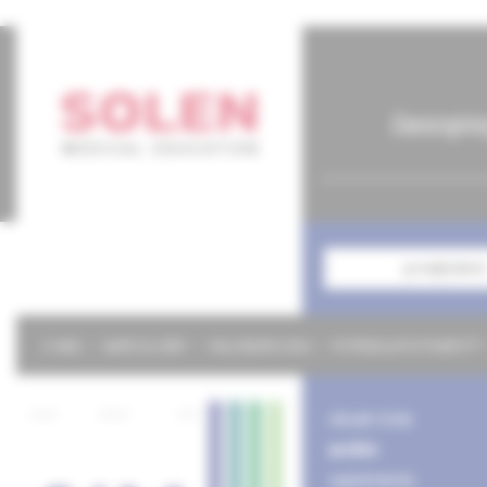
časopis
predplatné
O NÁS
NAŠE SLUŽBY
KALENDÁR 2026
POTREBUJETE POMÔCŤ?
obsah čísla
archív
suplementy