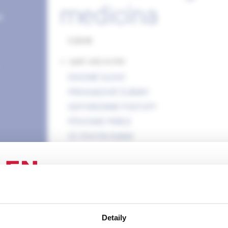
medicína
e
1/2018
<- späť celý archív
ÚVODNÉ SLOVO
PREHĽADOVÉ ČLÁNKY
ODPORÚČANÉ POSTUPY
PÔVODNÉ PRÁCE
ZO ŽIVOTA SSAIM
INFORMÁCIE & KOMENTÁRE
rozbaliť obsah
ENIE PRE ODBORNÚ VEREJNOSŤ
Detaily
 stránka obsahuje informácie určené výhradne odbornej zdravotní