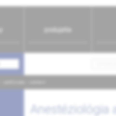
y
podujatia
NAPÍŠTE NÁM
KONTAKTY
Anestéziológia 