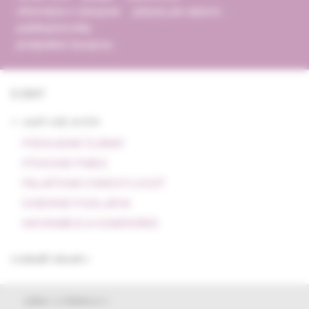
informácie o časopise
pokyny pre autorov
publikačná etika
predplatné časopisu
5/2007
<- späť celý archív
PREHĽADNÉ ČLÁNKY
PÔVODNÉ PRÁCE
PALIATÍVNA STAROSTLIVOSŤ
ODBORNÉ PODUJATIA
INFORMÁCIE A KOMENTÁRE
rozbaliť obsah
výber z článkov