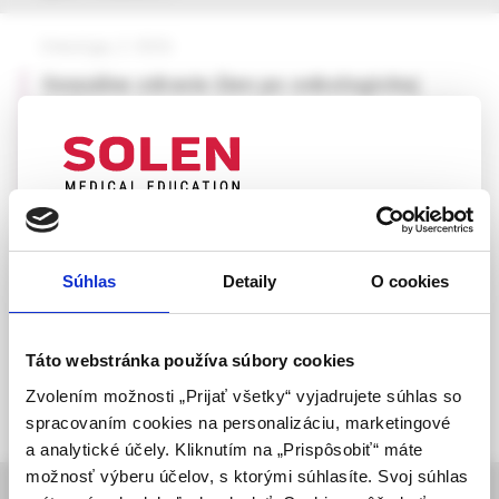
Onkológia, 2 /2026
Sexuálne zdravie žien po onkologickej
liečbe
MUDr. Barbara Čambalová, PhD.,
MUDr. Katarína Peregrimová,
MUDr. Barbora Mráz,
MUDr. Matúš Škovran,
UPOZORNENIE PRE ODBORNÚ
doc. MUDr. Ivan Hollý, CSc.,
VEREJNOSŤ
doc. MUDr. Mikuláš Redecha, PhD., MPH
Súhlas
Detaily
O cookies
Táto webová stránka obsahuje informácie určené
výhradne odbornej zdravotníckej verejnosti v
zmysle § 8 zákona č. 147/2001 Z. z. o reklame.
Táto webstránka používa súbory cookies
Zdravotníckym odborníkom sa rozumie osoba
Zvolením možnosti „Prijať všetky“ vyjadrujete súhlas so
oprávnená humánne lieky predpisovať alebo
spracovaním cookies na personalizáciu, marketingové
vydávať (lekár, lekárnik, farmaceutický laborant)
a analytické účely. Kliknutím na „Prispôsobiť“ máte
podľa platných právnych predpisov Slovenskej
možnosť výberu účelov, s ktorými súhlasíte. Svoj súhlas
informácie o časopise
republiky.