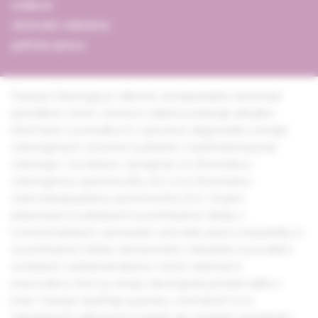
redakcia
obchodné oddelenie
grafická úprava
Časopis Onkológia je odborné, postgraduálne zamerané
periodikum, ktoré v širokom zábere poskytuje aktuálne
informácie o poznatkoch v prevencii, diagnostike a terapii
onkologických ochorení využiteľné v každodennej praxi
onkológov. Vychádza v spolupráci so Slovenskou
onkologickou spoločnosťou SLS a so Slovenskou
chemoterapeutickou spoločnosťou SLS. Svojimi
príspevkami rozdelenými na prehľadové články s
monotematickým zameraním, pôvodné práce a kazuistiky či
na prehľadové články všeobecného charakteru sa podieľa
na ďalšom vzdelávaní lekárov i iných vedeckých
pracovníkov, ktorí sa venujú onkologickej problematike v
praxi. Časopis dopĺňajú aj správy z domácich či zo
zahraničných odborných podujatí, ale vhodným spestrením