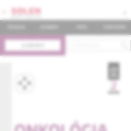
časopisy
podujatia
knihy
mudr.online
predplatné