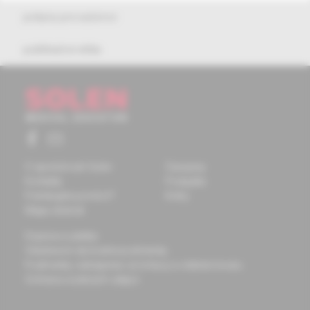
pokyny pre autorov
publikačná etika
O spoločnosti Solen
Časopisy
Kontakty
Podujatia
Potrebujete pomôcť?
Knihy
Mapa stránok
Doprava a platba
Všeobecné obchodné podmienky
Podmienky odstúpenia od zmluvy a vrátenie tovaru
Ochrana osobných údajov