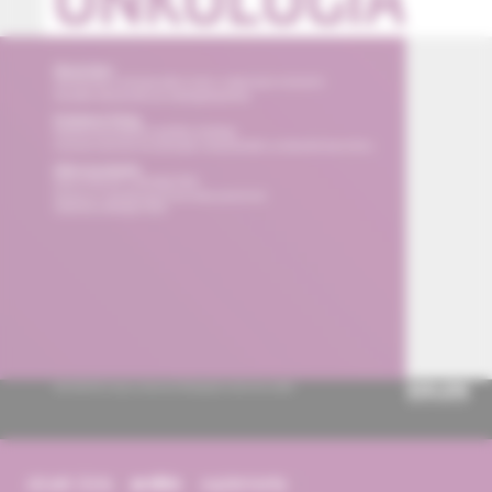
obsah čísla
archív
suplementy