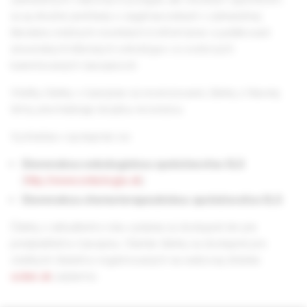
sú aj stručné prehľady o zaujímavostiach v zahraničnej
literatúre, knižných novinkách či informácie o publikovaní
slovenských klinických onkológov vo svetových
karentovaných časopisoch.
Všetky články v časopise sú recenzované, články z hlavnej
témy prechádzajú dvojitou recenziou.
Vychádza v spolupráci so:
Slovenskou onkologickou spoločnosťou SLS
(
http://www.onkologia.sk
)
Slovenskou chemoterapeutickou spoločnosťou SLS
Články z aktuálneho roku vydania sú dostupné len pre
predplatiteľov časopisu. Staršie články sú dostupné pre
všetkých čitateľov registrovaných na webovej stránke
solen.sk
zadarmo.