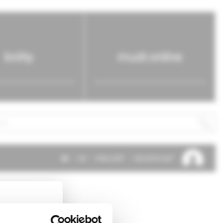
knihy
mudr.online
SK
EN
PRIHLÁSIŤ
REGISTROVAŤ