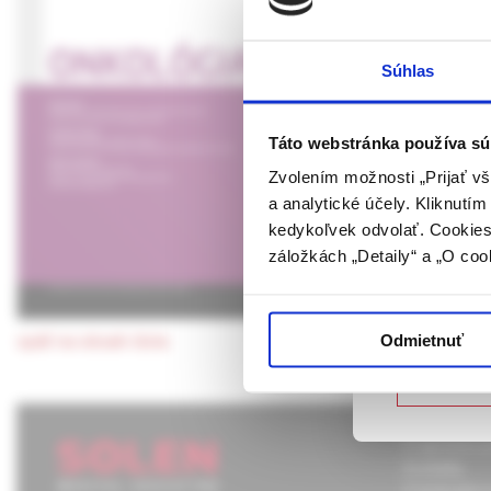
Predhovor 
UPOZORN
Súhlas
prof. MUDr. Dalibor Ondr
Táto webová
verejnosti v
rozumie osob
Táto webstránka používa sú
stiahnuť celý 
farmaceutick
Zvolením možnosti „Prijať vš
a analytické účely. Kliknutí
Predhovor 
Potvrdením 
kedykoľvek odvolať. Cookies 
vyššie uvede
záložkách „Detaily“ a „O coo
určené laicke
Potvrdz
Odmietnuť
späť na obsah čísla
Nie som
O spoločnos
Kontakty