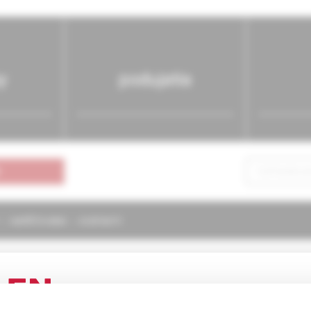
y
podujatia
NAPÍŠTE NÁM
KONTAKTY
ógia
1/2025