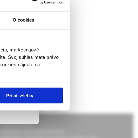
kológia
O cookies
ckej
dborníkom sa
rnik,
ky.
áciu, marketingové
íte. Svoj súhlas máte právo
kológia
 v zmysle
cookies nájdete na
ach nie sú
Prijať všetky
Doprava a platba
Všeobecné obchodné podmienky