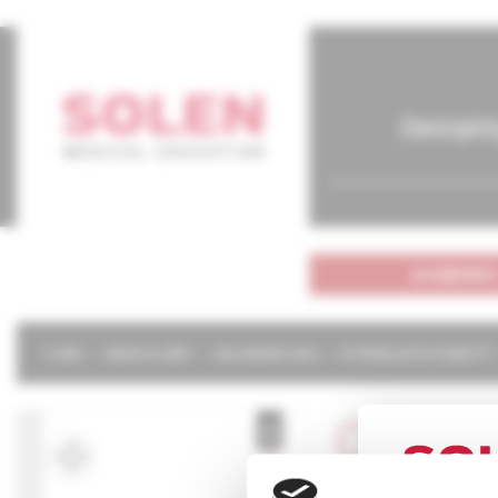
časopis
predplatné
O NÁS
NAŠE SLUŽBY
KALENDÁR 2026
POTREBUJETE POMÔCŤ?
Onkol