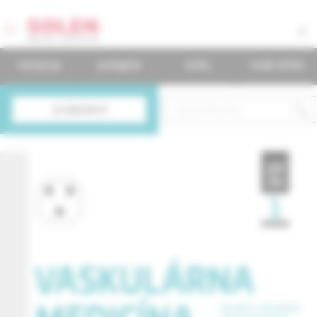
časopisy
podujatia
knihy
mudr.online
predplatné