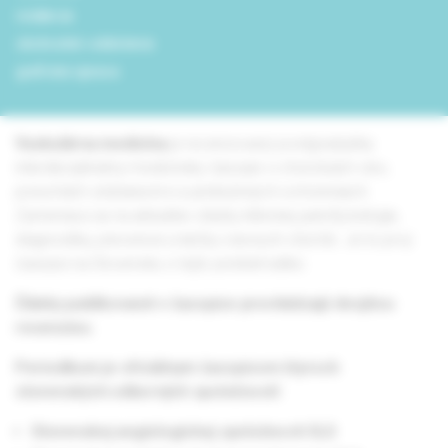
redakcia
obchodné oddelenie
grafická úprava
Vaskulárna medicína
je recenzovaný postgraduálny
interdisciplinárny medicínsky časopis o chorobách ciev,
poruchách zrážania krvi a pridružených ochoreniach.
Zameriava sa na aktuálne otázky klinickej patofyziológie,
diagnostiky, prevencie a liečby cievnych chorôb. Je to prvý
časopis na Slovensku o tejto problematike.
Články publikované v časopise prechádzajú dvojitou
recenziou.
Periodikum je oficiálnym časopisom štyroch
slovenských odborných spoločností:
Slovenskej angiologickej spoločnosti SLS