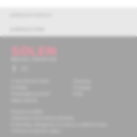
pokyny pre autorov
publikačná etika
O spoločnosti Solen
Časopisy
Kontakty
Podujatia
Potrebujete pomôcť?
Knihy
Mapa stránok
Doprava a platba
Všeobecné obchodné podmienky
Podmienky odstúpenia od zmluvy a vrátenie tovaru
Ochrana osobných údajov