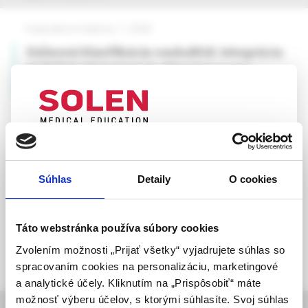
Vaskulárna medicína, 1 /2026
Súčasná klasifikácia vaskulitíd: integrácia
ACR/EULAR kritérií do klinickej praxe
doc. MUDr. Denisa Čelovská, PhD.
UPOZORNENIE PRE ODBORNÚ
VEREJNOSŤ
Súhlas
Detaily
O cookies
Táto webová stránka obsahuje informácie určené
výhradne odbornej zdravotníckej verejnosti v
zmysle § 8 zákona č. 147/2001 Z. z. o reklame.
Táto webstránka používa súbory cookies
Zdravotníckym odborníkom sa rozumie osoba
Zvolením možnosti „Prijať všetky“ vyjadrujete súhlas so
oprávnená humánne lieky predpisovať alebo
spracovaním cookies na personalizáciu, marketingové
vydávať (lekár, lekárnik, farmaceutický laborant)
a analytické účely. Kliknutím na „Prispôsobiť“ máte
podľa platných právnych predpisov Slovenskej
možnosť výberu účelov, s ktorými súhlasíte. Svoj súhlas
informácie o časopise