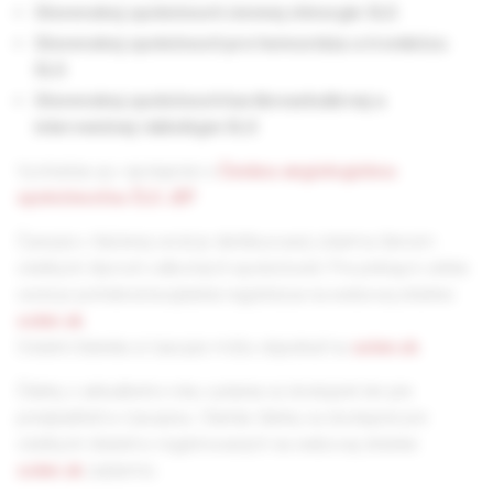
Slovenskej spoločnosti cievnej chirurgie SLS
Slovenskej spoločnosti pre hemostázu a trombózu
SLS
Slovenskej spoločnosti kardiovaskulárnej a
intervenčnej rádiológie SLS
Vychádza aj v spolupráci s
Českou angiologickou
spoločnosťou ČLS JEP
.
Časopis v tlačenej verzii je distribuovaný zdarma členom
všetkých štyroch odborných spoločností. Pre prístup k online
verzii je potrebná bezplatná registrácia na webovej stránke
solen.sk
.
Ostatní čitatelia si časopis môžu objednať na
solen.sk
.
Články z aktuálneho roku vydania sú dostupné len pre
predplatiteľov časopisu. Staršie články sú dostupné pre
všetkých čitateľov registrovaných na webovej stránke
solen.sk
zadarmo.