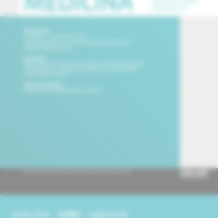
obsah čísla
archív
suplementy