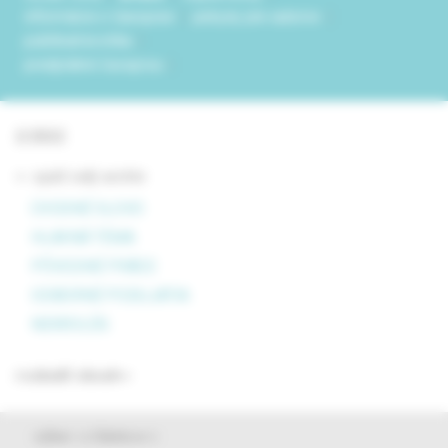
informácie o časopise
pokyny pre autorov
publikačná etika
predplatné časopisu
2/2022
<- späť celý archív
ÚVODNÉ SLOVO
HLAVNÁ TÉMA
PÔVODNÉ PRÁCE
ODBORNÉ PODUJATIA
NEKROLÓG
rozbaliť obsah
výber z článkov