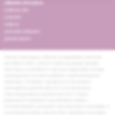
základné informácie
redakčná rada
vydavateľ
redakcia
obchodné oddelenie
grafická úprava
Časopis Onkológia je odborné, postgraduálne zamerané
periodikum, ktoré v širokom zábere poskytuje aktuálne
informácie o poznatkoch v prevencii, diagnostike a terapii
onkologických ochorení využiteľné v každodennej praxi
onkológov. Vychádza v spolupráci so Slovenskou
onkologickou spoločnosťou SLS a so Slovenskou
chemoterapeutickou spoločnosťou SLS. Svojimi
príspevkami rozdelenými na prehľadové články s
monotematickým zameraním, pôvodné práce a kazuistiky či
na prehľadové články všeobecného charakteru sa podieľa