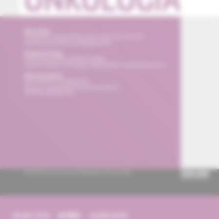
obsah čísla
archív
suplementy