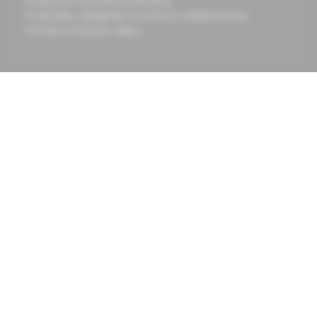
Všeobecné obchodné podmienky
Podmienky odstúpenia od zmluvy a vrátenie tovaru
Ochrana osobných údajov
Chcete mať vždy aktuálne
Prihlásiť sa
informácie o tom, čo pre vás
na odber
pripravujeme?
Prihláste sa na odoberanie
noviniek a budete ich dostávať
na vašu e-mailovú adresu.
Informácie obsiahnuté na týchto stránkach sú určené len
zdravotníckym pracovníkom a slúžia pre potreby medicínskeho
vzdelávania
© 2023 Solen s.r.o. Všetky práva sú vyhradené. Kopírovanie