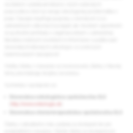
na ďalšom vzdelávaní lekárov i iných vedeckých
pracovníkov, ktorí sa venujú onkologickej problematike v
praxi. Časopis dopĺňajú aj správy z domácich či zo
zahraničných odborných podujatí, ale vhodným spestrením
sú aj stručné prehľady o zaujímavostiach v zahraničnej
literatúre, knižných novinkách či informácie o publikovaní
slovenských klinických onkológov vo svetových
karentovaných časopisoch.
Všetky články v časopise sú recenzované, články z hlavnej
témy prechádzajú dvojitou recenziou.
Vychádza v spolupráci so:
Slovenskou onkologickou spoločnosťou SLS
(
http://www.onkologia.sk
)
Slovenskou chemoterapeutickou spoločnosťou SLS
Články z aktuálneho roku vydania sú dostupné len pre
predplatiteľov časopisu. Staršie články sú dostupné pre