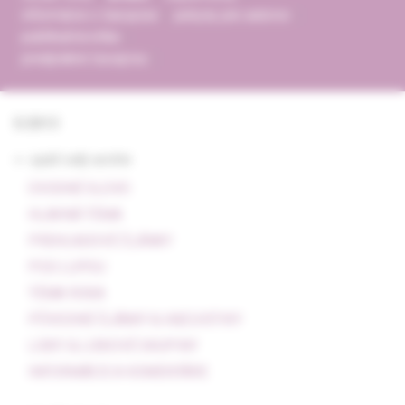
informácie o časopise
pokyny pre autorov
publikačná etika
predplatné časopisu
5/2013
<- späť celý archív
ÚVODNÉ SLOVO
HLAVNÁ TÉMA
PREHĽADOVÉ ČLÁNKY
POD LUPOU
TÉMA ROKA
PÔVODNÉ ČLÁNKY & KAZUISTIKY
LIEKY & LIEKOVÉ SKUPINY
INFORMÁCIE A KOMENTÁRE