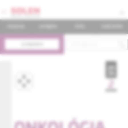
časopisy
podujatia
knihy
mudr.online
predplatné