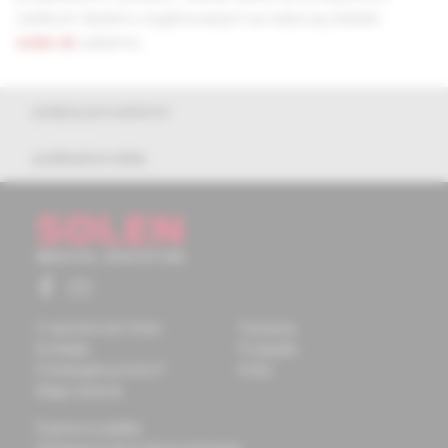
všetkých čitateľov registrovaných na webovej stránke
solen.sk
zadarmo.
pokyny pre autorov
publikačná etika
O spoločnosti Solen
Časopisy
Kontakty
Podujatia
Potrebujete pomôcť?
Knihy
Mapa stránok
Doprava a platba