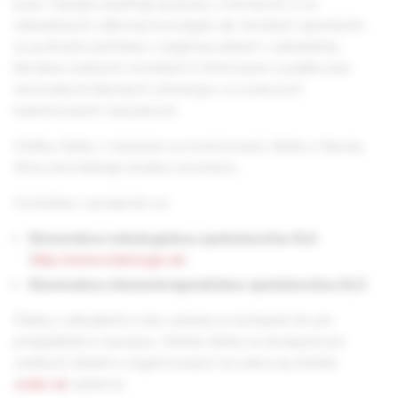
praxi. Časopis dopĺňajú aj správy z domácich či zo
zahraničných odborných podujatí, ale vhodným spestrením
sú aj stručné prehľady o zaujímavostiach v zahraničnej
literatúre, knižných novinkách či informácie o publikovaní
slovenských klinických onkológov vo svetových
karentovaných časopisoch.
Všetky články v časopise sú recenzované, články z hlavnej
témy prechádzajú dvojitou recenziou.
Vychádza v spolupráci so:
Slovenskou onkologickou spoločnosťou SLS
(
http://www.onkologia.sk
)
Slovenskou chemoterapeutickou spoločnosťou SLS
Články z aktuálneho roku vydania sú dostupné len pre
predplatiteľov časopisu. Staršie články sú dostupné pre
všetkých čitateľov registrovaných na webovej stránke
solen.sk
zadarmo.