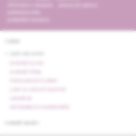
informácie o časopise
pokyny pre autorov
publikačná etika
predplatné časopisu
1/2024
<- späť celý archív
ÚVODNÉ SLOVO
HLAVNÁ TÉMA
PREHĽADOVÉ ČLÁNKY
LIEKY A LIEKOVÉ SKUPINY
LAUDÁCIA
INFORMÁCIE A KOMENTÁRE
rozbaliť obsah