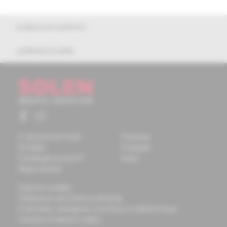
pokyny pre autorov
publikačná etika
O spoločnosti Solen
Časopisy
Kontakty
Podujatia
Potrebujete pomôcť?
Knihy
Mapa stránok
Doprava a platba
Všeobecné obchodné podmienky
Podmienky odstúpenia od zmluvy a vrátenie tovaru
Ochrana osobných údajov