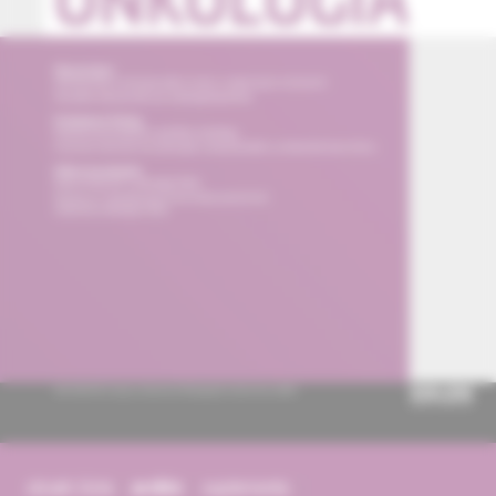
obsah čísla
archív
suplementy