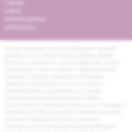
vydavateľ
redakcia
obchodné oddelenie
grafická úprava
Časopis Onkológia je odborné, postgraduálne zamerané
periodikum, ktoré v širokom zábere poskytuje aktuálne
informácie o poznatkoch v prevencii, diagnostike a terapii
onkologických ochorení využiteľné v každodennej praxi
onkológov. Vychádza v spolupráci so Slovenskou
onkologickou spoločnosťou SLS a so Slovenskou
chemoterapeutickou spoločnosťou SLS. Svojimi
príspevkami rozdelenými na prehľadové články s
monotematickým zameraním, pôvodné práce a kazuistiky či
na prehľadové články všeobecného charakteru sa podieľa
na ďalšom vzdelávaní lekárov i iných vedeckých
pracovníkov, ktorí sa venujú onkologickej problematike v