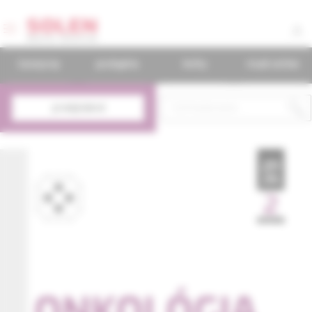
časopisy
podujatia
knihy
mudr.online
predplatné