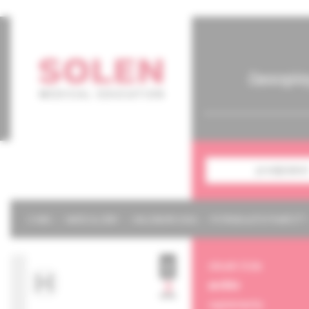
časopis
predplatné
O NÁS
NAŠE SLUŽBY
KALENDÁR 2026
POTREBUJETE POMÔCŤ?
obsah čísla
archív
suplementy