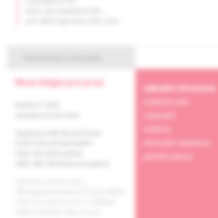
Koprušáková, PhD.,
MUDr. Jana Olekšáková, PhD.,
prof. MUDr. Egon Kurča, PhD., FESO
informácie o časopise
Neurológia pre prax
základné informácie
redakčná rada
Ročník 27, 2026,
vydavateľ
vychádza 6-krát ročne
redakcia
Registrácia MK SR pod číslom
obchodné oddelenie
EV 3577/09 a EV 266/24/EPP
ISSN 1339-4223 (online)
grafická úprava
ISSN 1335-9592 (tlačené vydanie)
Časopis je indexovaný v
Bibliographia medica Slovaca (BMS).
Citácie sú spracované v CiBaMed.
Citačná skratka: Neurol. prax.