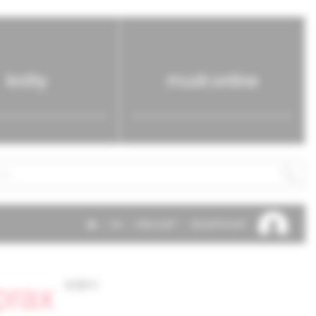
knihy
mudr.online
SK
EN
PRIHLÁSIŤ
REGISTROVAŤ
prax
3/2011