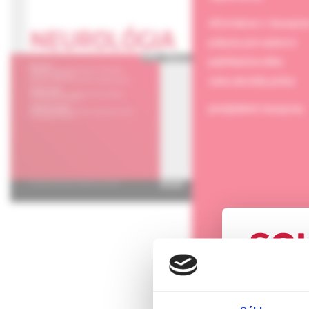
informácie o časopis
pokyny pre autorov
publikačná etika
cena arnolda picka
predplatné časopisu
UPOZORN