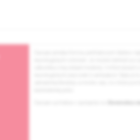
Časopis prináša formou prehľadových článkov najn
neurologických ochorení. Je možné stretnúť sa s
odborníka z inej oblasti medicíny. V informáciách 
neurologických pracovísk či ambulancií. Ďalej sú
zahraničnej literatúry a mnoho viac, čo môže p
každodennej práci.
Časopis vychádza v spolupráci so
Slovenskou n