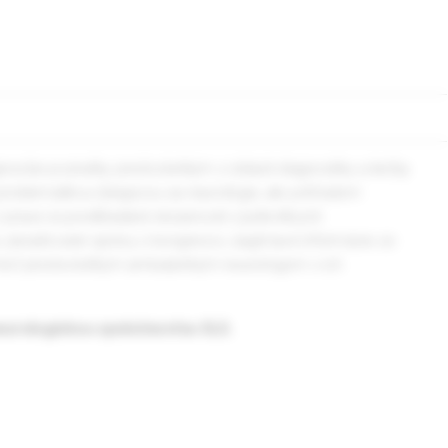
ovšie poznatky predovšetkým z oblasti diagnostiky a liečby
 problematikou týkajúcou sa neurológie, ale pohľadom
z praxe sú predkladané skúsenosti z jednotlivých
 tu zaraďované správy z kongresov, zaujímavé informácie zo
omôcť predovšetkým ambulantným neurológom v ich
eurologickou spoločnosťou SLS.