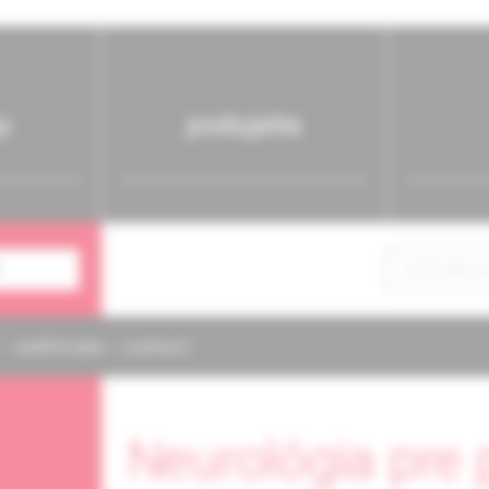
y
podujatia
NAPÍŠTE NÁM
KONTAKTY
Neurológia pre 