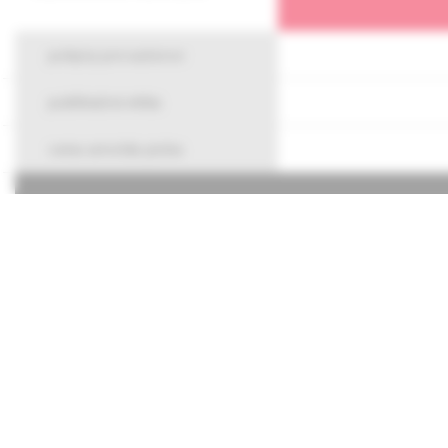
pokyny pre autorov
publikačná etika
cena arnolda picka
O spoločnos
Kontakty
Potrebujete
Mapa stráno
Chcete mať
tom, čo pr
Prihláste s
budete ich 
adresu.