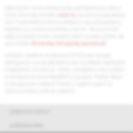
Elektronická verzia časopisu bude sprístupnená pre členov
SCHS, ktorí majú na webe
solen.sk
vytvorený používateľský
účet. Používateľský účet je potrebné si vytvoriť bezplatnou
registráciou na webovej stránke solen.sk. Členovia SCHS
nájdu kompletný archív časopisu nielen na našej stránke, ale
aj na stránke
Slovenskej chirurgickej spoločnosti
.
Ostatným čitateľom (nečlenovia SCHS) bude časopis
sprístupnený k používateľskému účtu na základe objednávky
predplatného na solen.sk. Články z aktuálneho roku vydania
sú dostupné len pre predplatiteľov časopisu. Staršie články
sú dostupné pre všetkých čitateľov registrovaných na
webovej stránke solen.sk zadarmo.
pokyny pre autorov
publikačná etika