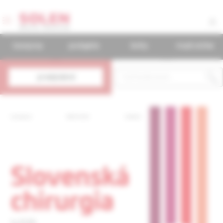
časopisy
podujatia
knihy
mudr.online
predplatné