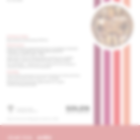
obsah čísla
archív