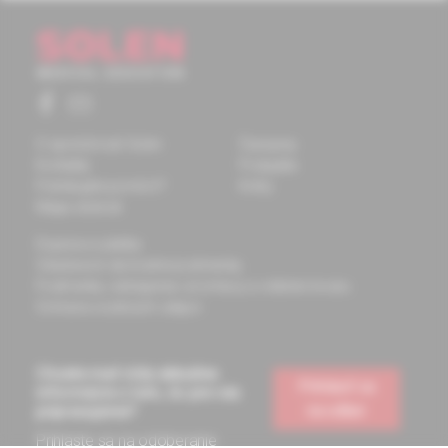
O spoločnosti Solen
Časopisy
Kontakty
Podujatia
Potrebujete pomôcť?
Knihy
Mapa stránok
Doprava a platba
Všeobecné obchodné podmienky
Podmienky odstúpenia od zmluvy a vrátenie tovaru
Ochrana osobných údajov
Chcete mať vždy aktuálne
Prihlásiť sa
informácie o tom, čo pre vás
na odber
pripravujeme?
Prihláste sa na odoberanie