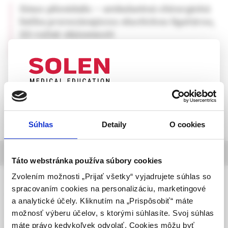
Sinus pilonidalis – ambulantná chirurgická
liečba prerezávajúcou elastickou ligatúrou,
22-ročné skúsenosti
MUDr. Peter Sedlák
UPOZORNENIE PRE ODBORNÚ
VEREJNOSŤ
Súhlas
Detaily
O cookies
Táto webová stránka obsahuje informácie určené
výhradne odbornej zdravotníckej verejnosti v
informácie o časopise
zmysle § 8 zákona č. 147/2001 Z. z. o reklame.
Táto webstránka používa súbory cookies
Zdravotníckym odborníkom sa rozumie osoba
Zvolením možnosti „Prijať všetky“ vyjadrujete súhlas so
Slovenská chirurgia
oprávnená humánne lieky predpisovať alebo
spracovaním cookies na personalizáciu, marketingové
časopis Slovenskej chirurgickej spoločnosti SLS
vydávať (lekár, lekárnik, farmaceutický laborant)
a analytické účely. Kliknutím na „Prispôsobiť“ máte
podľa platných právnych predpisov Slovenskej
možnosť výberu účelov, s ktorými súhlasíte. Svoj súhlas
Ročník 23, 2026,
republiky.
vychádza 2-krát ročne
máte právo kedykoľvek odvolať. Cookies môžu byť