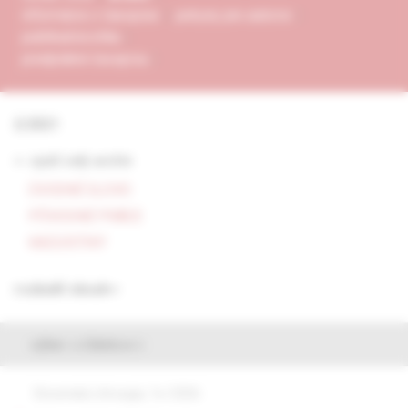
informácie o časopise
pokyny pre autorov
publikačná etika
predplatné časopisu
2/2021
<- späť celý archív
ÚVODNÉ SLOVO
PÔVODNÉ PRÁCE
KAZUISTIKY
rozbaliť obsah
výber z článkov
Slovenská chirurgia, 1e /2026