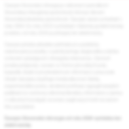
Časopis Slovenská chirurgia je odborným periodikom
Slovenskej chirurgickej spoločnosti, ktorá je členom
Slovenskej lekárskej spoločnosti. Časopis začal vychádzať v
roku 2004. Do roku 2023 vychádzal v tlačenej aj elektronickej
podobe, od roku 2024 je prístupný len elektronicky.
Časopis prináša aktuálne prehľadové a prakticky
orientované poznatky o patofyziológii, diagnostike a liečbe
ochorení vyžadujúcich chirurgickú intervenciu. Zároveň
ponúka príspevky z praxe vo forme pôvodných prác,
kazuistík, štúdií či prostredníctvom informácií z pracovísk.
Obsah časopisu dopĺňajú medziodborové články,
experimentálne práce, skrátené prehľady najzaujímavejších
publikácií zo svetovej odbornej literatúry, informácie a správy
z odborných podujatí, recenzie zaujímavých kníh na našom
trhu a podobne.
Časopis Slovenská chirurgia od roku 2024 vychádza len
elektronicky.