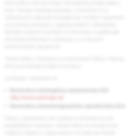
pracovníkov, ktorí sa venujú onkologickej problematike v
praxi. Časopis dopĺňajú aj správy z domácich či zo
zahraničných odborných podujatí, ale vhodným spestrením
sú aj stručné prehľady o zaujímavostiach v zahraničnej
literatúre, knižných novinkách či informácie o publikovaní
slovenských klinických onkológov vo svetových
karentovaných časopisoch.
Všetky články v časopise sú recenzované, články z hlavnej
témy prechádzajú dvojitou recenziou.
Vychádza v spolupráci so:
Slovenskou onkologickou spoločnosťou SLS
(
http://www.onkologia.sk
)
Slovenskou chemoterapeutickou spoločnosťou SLS
Články z aktuálneho roku vydania sú dostupné len pre
predplatiteľov časopisu. Staršie články sú dostupné pre
všetkých čitateľov registrovaných na webovej stránke