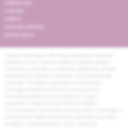
redakčná rada
vydavateľ
redakcia
obchodné oddelenie
grafická úprava
Časopis Onkológia je odborné, postgraduálne zamerané
periodikum, ktoré v širokom zábere poskytuje aktuálne
informácie o poznatkoch v prevencii, diagnostike a terapii
onkologických ochorení využiteľné v každodennej praxi
onkológov. Vychádza v spolupráci so Slovenskou
onkologickou spoločnosťou SLS a so Slovenskou
chemoterapeutickou spoločnosťou SLS. Svojimi
príspevkami rozdelenými na prehľadové články s
monotematickým zameraním, pôvodné práce a kazuistiky či
na prehľadové články všeobecného charakteru sa podieľa
na ďalšom vzdelávaní lekárov i iných vedeckých