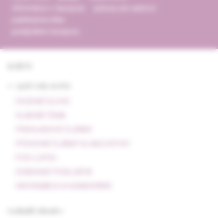
informácie o časopise
pokyny pre autorov
publikačná etika
predplatné časopisu
6/2013
<- späť celý archív
ÚVODNÉ SLOVO
HLAVNÁ TÉMA
PREHĽADOVÉ ČLÁNKY
PÔVODNÉ ČLÁNKY & KAZUISTIKY
POD LUPOU
ODBORNÉ PODUJATIA
INFORMÁCIE A KOMENTÁRE
rozbaliť obsah