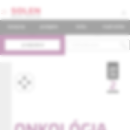
časopisy
podujatia
knihy
mudr.online
predplatné