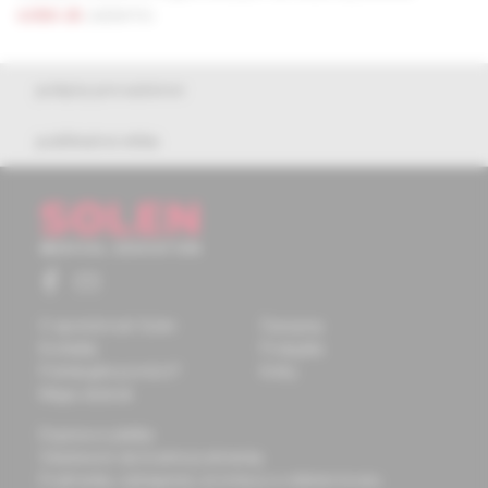
solen.sk
zadarmo.
pokyny pre autorov
publikačná etika
O spoločnosti Solen
Časopisy
Kontakty
Podujatia
Potrebujete pomôcť?
Knihy
Mapa stránok
Doprava a platba
Všeobecné obchodné podmienky
Podmienky odstúpenia od zmluvy a vrátenie tovaru