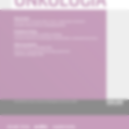
obsah čísla
archív
suplementy