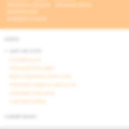
informácie o časopise
pokyny pre autorov
publikačná etika
predplatné časopisu
4/2010
<- späť celý archív
ÚVODNÉ SLOVO
PREHĽADOVÉ ČLÁNKY
MEDZIODBOROVÉ KONZÍLIUM
PÔVODNÉ ČLÁNKY & KAZUISTIKY
ODBORNÉ PODUJATIA
TLAČOVÁ SPRÁVA
rozbaliť obsah