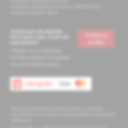
Všeobecné obchodné podmienky
Podmienky odstúpenia od zmluvy a vrátenie tovaru
Ochrana osobných údajov
Chcete mať vždy aktuálne
Prihlásiť sa
informácie o tom, čo pre vás
na odber
pripravujeme?
Prihláste sa na odoberanie
noviniek a budete ich dostávať
na vašu e-mailovú adresu.
Informácie obsiahnuté na týchto stránkach sú určené len
zdravotníckym pracovníkom a slúžia pre potreby medicínskeho
vzdelávania