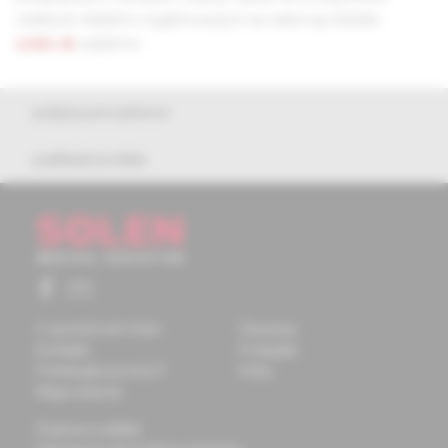
všetkých čitateľov registrovaných na webovej stránke
solen.sk
zadarmo.
pokyny pre autorov
publikačná etika
O spoločnosti Solen
Časopisy
Kontakty
Podujatia
Potrebujete pomôcť?
Knihy
Mapa stránok
Doprava a platba