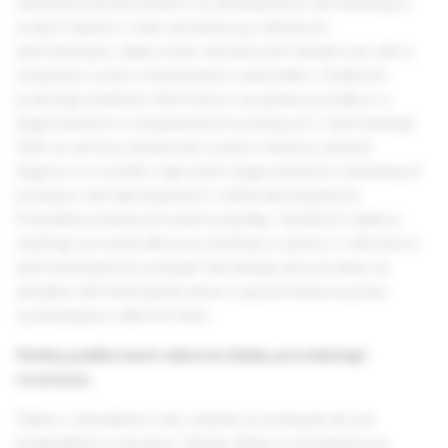
zameriava predovšetkým na ambulantných dermatológov,
svojich čitateľov však nachádza aj u klinických
dermatológov, ďalej medzi všeobecnými lekármi pre deti a
dospelých a inými medicínskymi odborníkmi. Čitateľom
poskytuje praktické informácie a up-grade poznatkov o
diagnostických a terapeutických postupoch v dermatológii.
Slúži na výmenu skúseností z praxe s liečbou určitých
diagnóz a s využitím najnovších diagnostických a liečebných
postupov, farmakologických i nefarmakologických.
Pravidelne prináša pôvodné kazuistiky. Spektrum článkov
dopĺňajú aj medziodborové prehľady a správy z odborných
dermatologických podujatí. Nechýbajú ani pozvánky na
aktuálne dermatologické akcie a upozornenia na práve
vychádzajúce odborné knihy.
Všetky publikované odborné články prechádzajú
recenziou.
Články z aktuálneho roku vydania sú dostupné len pre
predplatiteľov časopisu. Staršie články sú dostupné pre