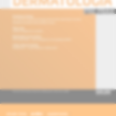
obsah čísla
archív
suplementy