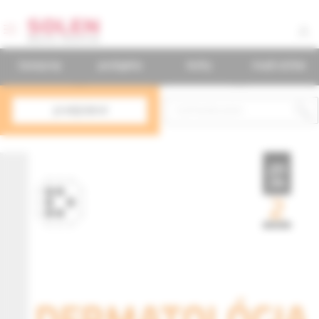
časopisy
podujatia
knihy
mudr.online
predplatné