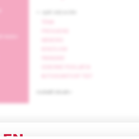
e
<- späť celý archív
TÉMA
PREHĽADNE
ch testov
MEMORIX
KONZÍLIUM
PARAGRAF
ODBORNÉ PODUJATIA
AUTODIDAKTICKÝ TEST
rozbaliť obsah
Via practica, 1 /2026
Via pract
Kardiovaskulárna
Klastr