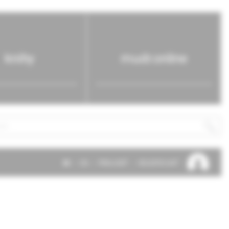
knihy
mudr.online
SK
EN
PRIHLÁSIŤ
REGISTROVAŤ