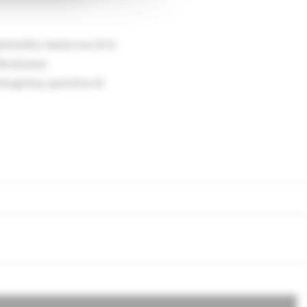
tického lekárstva SLS
ratislave
logickej spoločnosti