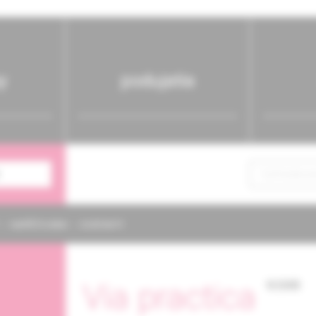
y
podujatia
NAPÍŠTE NÁM
KONTAKTY
Via practica
9/2005