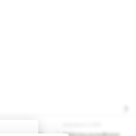
ica, 6 /2025
Via practica, 5 /2025
ová bolesť hlavy
Reforma posudkovej