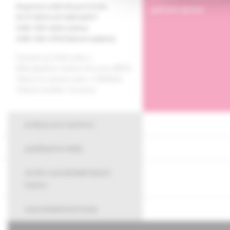
Registrácia MK SR pod číslom
grafická úprava
EV 3178/09 a EV 268/24/EPP
ISSN 1339-424X (online)
ISSN 1336-4790 (tlačené vydanie)
Časopis je indexovaný v
Bibliographia medica Slovaca (BMS).
Citácie sú spracované v CiBaMed.
Citačná skratka: Via pract.
pokyny pre autorov
publikačná etika
archív autodidaktických
testov
autodidaktické testy