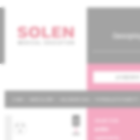
časopis
predplatné
O NÁS
NAŠE SLUŽBY
KALENDÁR 2026
POTREBUJETE POMÔCŤ?
obsah čísla
archív
suplementy