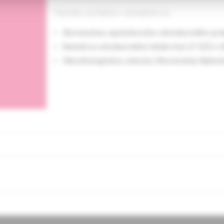
Časopis vychádza v spolupráci so
Slovenskou spoločnosťou všeobecného prak
Katedrou všeobecného lekárstva LF SZU v B
Obezitologickou sekciou Slovenskej diabeto