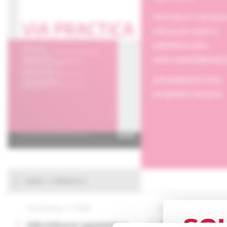
informácie o časopis
pokyny pre autorov
publikačná etika
archív autodidaktický
autodidaktické testy
predplatné časopisu
výber z článkov
Via practica, 2 /2026
Via practica, 2 /2026
Inkretínové agonisty v
SKRÍNINGOVÉ