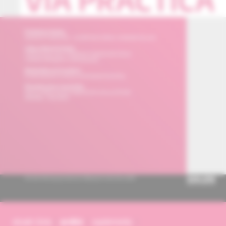
obsah čísla
archív
suplementy