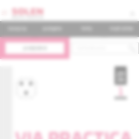
časopisy
podujatia
knihy
mudr.online
predplatné