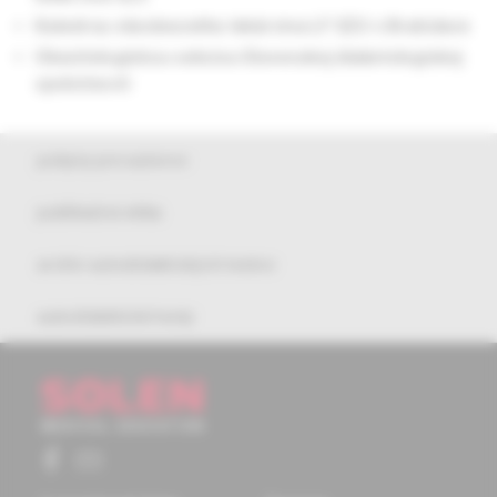
Katedrou všeobecného lekárstva LF SZU v Bratislave
Obezitologickou sekciou Slovenskej diabetologickej
spoločnosti
pokyny pre autorov
publikačná etika
archív autodidaktických testov
autodidaktické testy