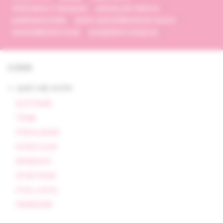
informácie o časopise
pokyny pre autorov
publikačná etika
archív autodidaktických testov
autodidaktické testy
predplatné časopisu
3/2005
<- späť celý archív
EDITORIÁL
TÉMA
PREHĽADNE
KONZÍLIUM
MEMORIX
SPEKTRUM
POD LUPOU
PARAGRAF