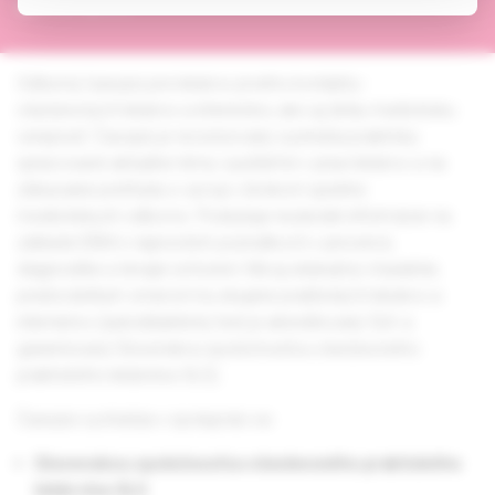
grafická úprava
Odborný časopis pre lekárov prvého kontaktu -
všeobecných lekárov a internistov, ako aj širšiu medicínsku
verejnosť. Časopis je recenzovaný a prináša prakticky
spracované aktuálne témy využiteľné v praxi lekárov a na
získavanie prehľadu o vývoji v širokom spektre
medicínskych odborov. Poskytuje nezávislé informácie na
základe EBM o najnovších poznatkoch v prevencii,
diagnostike a terapii ochorení. Má aj edukačný charakter,
predovšetkým smerom ku skupine praktických lekárov a
internistov (autodidaktický test je akreditovaný SLK a
garantovaný Slovenskou spoločnosťou všeobecného
praktického lekárstva SLS).
Časopis vychádza v spolupráci so
Slovenskou spoločnosťou všeobecného praktického
lekárstva SLS