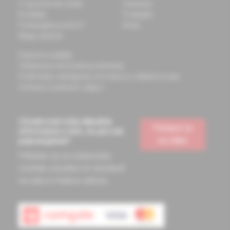
O spoločnosti Solen
Časopisy
Kontakty
Podujatia
Potrebujete pomôcť?
Knihy
Mapa stránok
Doprava a platba
Všeobecné obchodné podmienky
Podmienky odstúpenia od zmluvy a vrátenie tovaru
Ochrana osobných údajov
Chcete mať vždy aktuálne
Prihlásiť sa
informácie o tom, čo pre vás
na odber
pripravujeme?
Prihláste sa na odoberanie
noviniek a budete ich dostávať
na vašu e-mailovú adresu.