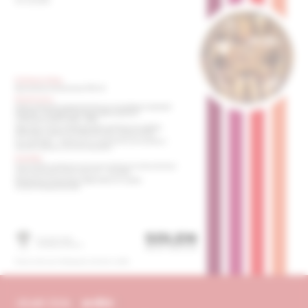
obsah čísla
archív