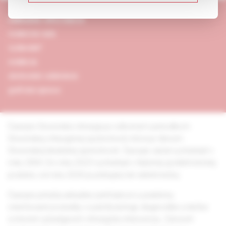
základné informácie
redakčná rada
vydavateľ
redakcia
obchodné oddelenie
grafická úprava
Časopis Slovenská chirurgia je odborným periodikom
Slovenskej chirurgickej spoločnosti, ktorá je členom
Slovenskej lekárskej spoločnosti. Časopis začal vychádzať v
roku 2004. Do roku 2023 vychádzal v tlačenej aj elektronickej
podobe, od roku 2024 je prístupný len elektronicky.
Časopis prináša aktuálne prehľadové a prakticky
orientované poznatky o patofyziológii, diagnostike a liečbe
ochorení vyžadujúcich chirurgickú intervenciu. Zároveň