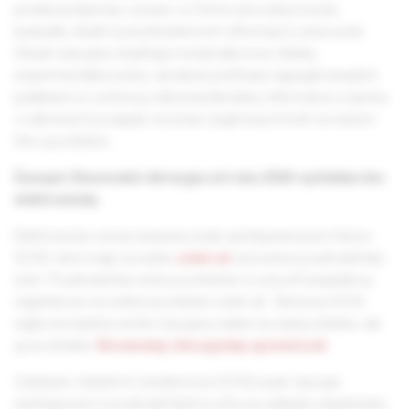
ponúka príspevky z praxe vo forme pôvodných prác,
kazuistík, štúdií či prostredníctvom informácií z pracovísk.
Obsah časopisu dopĺňajú medziodborové články,
experimentálne práce, skrátené prehľady najzaujímavejších
publikácií zo svetovej odbornej literatúry, informácie a správy
z odborných podujatí, recenzie zaujímavých kníh na našom
trhu a podobne.
Časopis Slovenská chirurgia od roku 2024 vychádza len
elektronicky.
Elektronická verzia časopisu bude sprístupnená pre členov
SCHS, ktorí majú na webe
solen.sk
vytvorený používateľský
účet. Používateľský účet je potrebné si vytvoriť bezplatnou
registráciou na webovej stránke solen.sk. Členovia SCHS
nájdu kompletný archív časopisu nielen na našej stránke, ale
aj na stránke
Slovenskej chirurgickej spoločnosti
.
Ostatným čitateľom (nečlenovia SCHS) bude časopis
sprístupnený k používateľskému účtu na základe objednávky