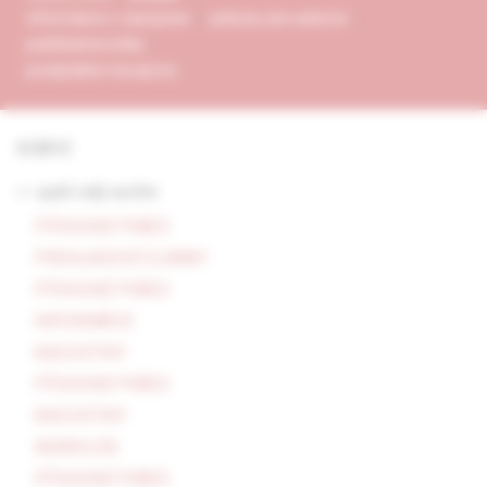
informácie o časopise
pokyny pre autorov
publikačná etika
predplatné časopisu
4/2013
<- späť celý archív
PÔVODNÉ PRÁCE
PREHĽADOVÉ ČLÁNKY
PÔVODNÉ PRÁCE
INFORMÁCIE
KAZUISTIKY
PÔVODNÉ PRÁCE
KAZUISTIKY
NEKROLÓG
PÔVODNÉ PRÁCE