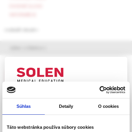
ÚVODNÉ SLOVO
INFORMÁCIE
rozbaliť obsah
výber z článkov
Slovenská chirurgia, 1e /2026
Sinus pilonidalis – ambulantná chirurgická
liečba prerezávajúcou elastickou ligatúrou,
22-ročné skúsenosti
UPOZORNENIE PRE ODBORNÚ
MUDr. Peter Sedlák
VEREJNOSŤ
Súhlas
Detaily
O cookies
Táto webová stránka obsahuje informácie určené
výhradne odbornej zdravotníckej verejnosti v
zmysle § 8 zákona č. 147/2001 Z. z. o reklame.
Táto webstránka používa súbory cookies