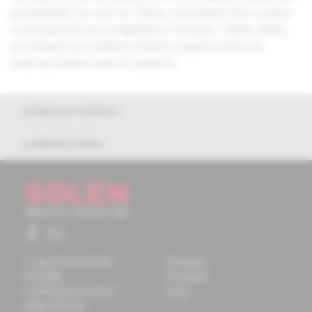
predplatného na solen.sk. Články z aktuálneho roku vydania
sú dostupné len pre predplatiteľov časopisu. Staršie články
sú dostupné pre všetkých čitateľov registrovaných na
webovej stránke solen.sk zadarmo.
pokyny pre autorov
publikačná etika
O spoločnosti Solen
Časopisy
Kontakty
Podujatia
Potrebujete pomôcť?
Knihy
Mapa stránok