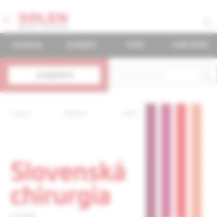
časopisy
podujatia
knihy
mudr.online
predplatné