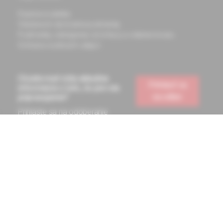
Doprava a platba
Všeobecné obchodné podmienky
Podmienky odstúpenia od zmluvy a vrátenie tovaru
Ochrana osobných údajov
Chcete mať vždy aktuálne
Prihlásiť sa
informácie o tom, čo pre vás
na odber
pripravujeme?
Prihláste sa na odoberanie
noviniek a budete ich dostávať
na vašu e-mailovú adresu.
Informácie obsiahnuté na týchto stránkach sú určené len
zdravotníckym pracovníkom a slúžia pre potreby medicínskeho