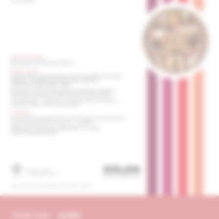
obsah čísla
archív