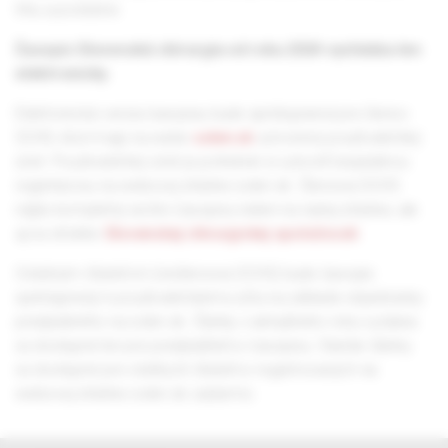
trhu a podobne.
Časopis Slovenská chirurgia od roku 2024 vychádza len
elektronicky.
Elektronická verzia časopisu bude sprístupnená pre členov
SCHS, ktorí majú na webe
solen.sk
vytvorený používateľský
účet. Používateľský účet je potrebné si vytvoriť bezplatnou
registráciou na webovej stránke solen.sk. Členovia SCHS
nájdu kompletný archív časopisu nielen na našej stránke, ale
aj na stránke
Slovenskej chirurgickej spoločnosti
.
Ostatným čitateľom (nečlenovia SCHS) bude časopis
sprístupnený k používateľskému účtu na základe objednávky
predplatného na solen.sk. Články z aktuálneho roku vydania
sú dostupné len pre predplatiteľov časopisu. Staršie články
sú dostupné pre všetkých čitateľov registrovaných na
webovej stránke solen.sk zadarmo.