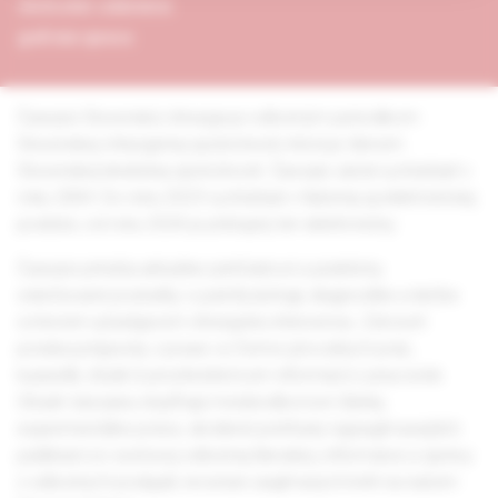
obchodné oddelenie
grafická úprava
Časopis Slovenská chirurgia je odborným periodikom
Slovenskej chirurgickej spoločnosti, ktorá je členom
Slovenskej lekárskej spoločnosti. Časopis začal vychádzať v
roku 2004. Do roku 2023 vychádzal v tlačenej aj elektronickej
podobe, od roku 2024 je prístupný len elektronicky.
Časopis prináša aktuálne prehľadové a prakticky
orientované poznatky o patofyziológii, diagnostike a liečbe
ochorení vyžadujúcich chirurgickú intervenciu. Zároveň
ponúka príspevky z praxe vo forme pôvodných prác,
kazuistík, štúdií či prostredníctvom informácií z pracovísk.
Obsah časopisu dopĺňajú medziodborové články,
experimentálne práce, skrátené prehľady najzaujímavejších
publikácií zo svetovej odbornej literatúry, informácie a správy
z odborných podujatí, recenzie zaujímavých kníh na našom