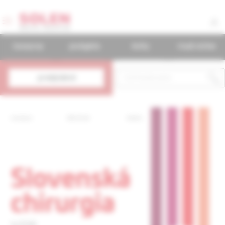
časopisy
podujatia
knihy
mudr.online
predplatné