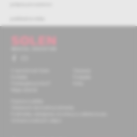
pokyny pre autorov
publikačná etika
O spoločnosti Solen
Časopisy
Kontakty
Podujatia
Potrebujete pomôcť?
Knihy
Mapa stránok
Doprava a platba
Všeobecné obchodné podmienky
Podmienky odstúpenia od zmluvy a vrátenie tovaru
Ochrana osobných údajov