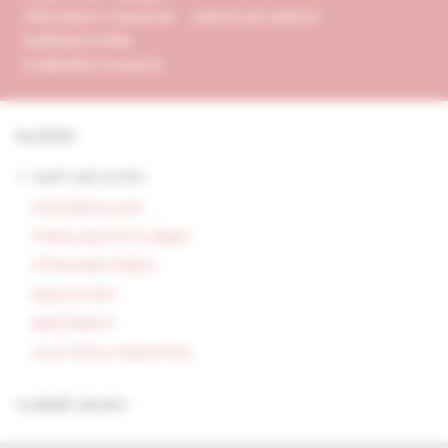
informácie o časopise
pokyny pre autorov
publikačná etika
predplatné časopisu
4e/2023
<- späť celý archív
ÚVODNÉ SLOVO
PREHĽADOVÉ ČLÁNKY
PÔVODNÉ PRÁCE
KAZUISTIKY
ABSTRAKTY
CELÉ ČÍSLO ČASOPISU
rozbaliť obsah