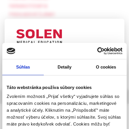
FARMAKOTERAPIA
PREHĽADOVÉ ČLÁNKY
ÚVODNÉ SLOVO
PREHĽADOVÉ ČLÁNKY
Z POMEDZIA NEUROLÓGIE
HLAVNÁ TÉMA
UPOZORNENIE PRE ODBORNÚ
LAUDÁCIE
VEREJNOSŤ
MEDAILÓN
Súhlas
Detaily
O cookies
Táto webová stránka obsahuje informácie určené
rozbaliť obsah
výhradne odbornej zdravotníckej verejnosti v
zmysle § 8 zákona č. 147/2001 Z. z. o reklame.
Táto webstránka používa súbory cookies
Zdravotníckym odborníkom sa rozumie osoba
Zvolením možnosti „Prijať všetky“ vyjadrujete súhlas so
výber z článkov
oprávnená humánne lieky predpisovať alebo
spracovaním cookies na personalizáciu, marketingové
vydávať (lekár, lekárnik, farmaceutický laborant)
a analytické účely. Kliknutím na „Prispôsobiť“ máte
Neurológia pre prax, 3 /2026
podľa platných právnych predpisov Slovenskej
možnosť výberu účelov, s ktorými súhlasíte. Svoj súhlas
republiky.
Subakútne progredujúca polyneuropatia
máte právo kedykoľvek odvolať. Cookies môžu byť