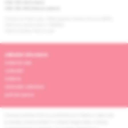
ISSN 1339-4223 (online)
ISSN 1335-9592 (tlačené vydanie)
Časopis je indexovaný v Bibliographia medica Slovaca (BMS).
Citácie sú spracované v CiBaMed.
Citačná skratka: Neurol. prax.
základné informácie
redakčná rada
vydavateľ
redakcia
obchodné oddelenie
grafická úprava
Časopis prináša formou prehľadových článkov najnovšie
poznatky predovšetkým z oblasti diagnostiky a liečby