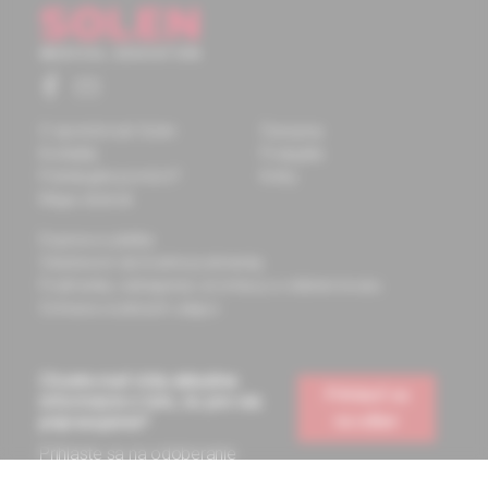
O spoločnosti Solen
Časopisy
Kontakty
Podujatia
Potrebujete pomôcť?
Knihy
Mapa stránok
Doprava a platba
Všeobecné obchodné podmienky
Podmienky odstúpenia od zmluvy a vrátenie tovaru
Ochrana osobných údajov
Chcete mať vždy aktuálne
Prihlásiť sa
informácie o tom, čo pre vás
na odber
pripravujeme?
Prihláste sa na odoberanie
noviniek a budete ich dostávať