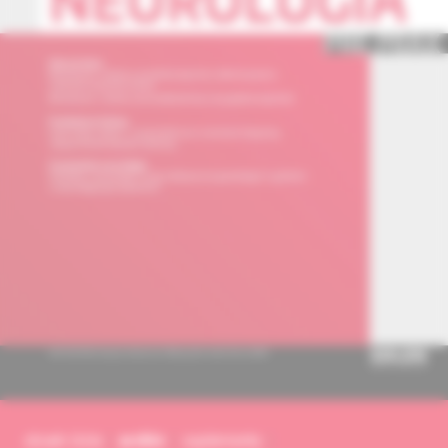
obsah čísla
archív
suplementy