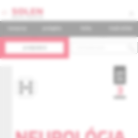
časopisy
podujatia
knihy
mudr.online
predplatné