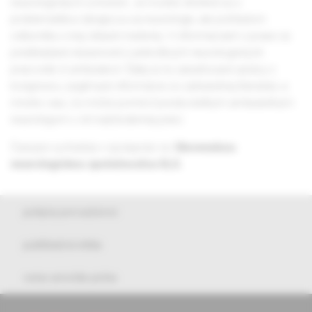
neurologických ochorení. Je možné stretnúť sa s
problematikou týkajúcou sa neurológie, ale pohľadom
odborníka z inej oblasti medicíny. V informáciách z praxe sú
predkladané skúsenosti z jednotlivých neurologických
pracovísk či ambulancií. Ďalej sú tu zaraďované správy z
kongresov, zaujímavé informácie zo zahraničnej literatúry a
mnoho viac, čo môže pomôcť predovšetkým ambulantným
neurológom v ich každodennej práci.
Časopis vychádza v spolupráci so
Slovenskou
neurologickou spoločnosťou SLS.
pokyny pre autorov
publikačná etika
cena arnolda picka