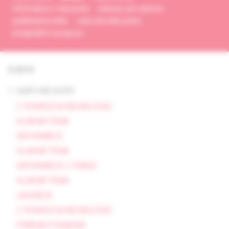
informácie o časopise
pokyny pre autorov
publikačná etika
cena arnolda picka
predplatné časopisu
5/2018
<- späť celý archív
Z POMEDZIA NEUROLÓGIE
HLAVNÁ TÉMA
INFORMÁCIE
HLAVNÁ TÉMA
INFORMÁCIE Z PRAXE
HLAVNÁ TÉMA
LAUDÁCIE
Z POMEDZIA NEUROLÓGIE
PRÁVNA PORADŇA