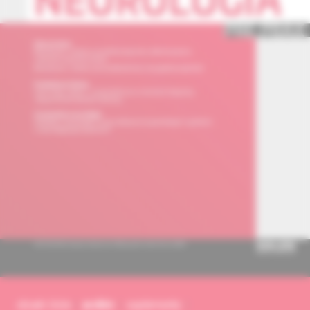
obsah čísla
archív
suplementy