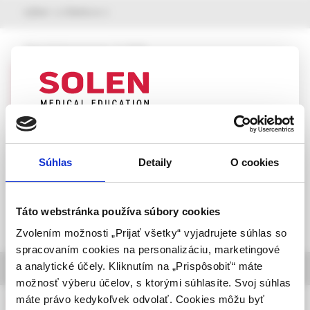
výber z článkov
Neurológia pre prax, 3 /2026
Subakútne progredujúca polyneuropatia
ako prejav Churgovho-Straussovej
syndrómu – kazuistika
UPOZORNENIE PRE ODBORNÚ
MUDr. Kristián Šveda,
doc. MUDr. Milan Grofik, PhD.,
VEREJNOSŤ
MUDr. Monika Turčanová Koprušáková, PhD.,
Súhlas
Detaily
O cookies
MUDr. Jana Olekšáková, PhD.,
Táto webová stránka obsahuje informácie určené
prof. MUDr. Egon Kurča, PhD., FESO
výhradne odbornej zdravotníckej verejnosti v
zmysle § 8 zákona č. 147/2001 Z. z. o reklame.
Táto webstránka používa súbory cookies
Zdravotníckym odborníkom sa rozumie osoba
Zvolením možnosti „Prijať všetky“ vyjadrujete súhlas so
oprávnená humánne lieky predpisovať alebo
spracovaním cookies na personalizáciu, marketingové
vydávať (lekár, lekárnik, farmaceutický laborant)
a analytické účely. Kliknutím na „Prispôsobiť“ máte
informácie o časopise
podľa platných právnych predpisov Slovenskej
možnosť výberu účelov, s ktorými súhlasíte. Svoj súhlas
republiky.
máte právo kedykoľvek odvolať. Cookies môžu byť
Neurológia pre prax