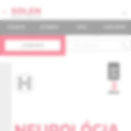
časopisy
podujatia
knihy
mudr.online
predplatné