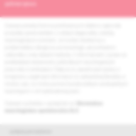
grafická úprava
Časopis prináša formou prehľadových článkov najnovšie
poznatky predovšetkým z oblasti diagnostiky a liečby
neurologických ochorení. Je možné stretnúť sa s
problematikou týkajúcou sa neurológie, ale pohľadom
odborníka z inej oblasti medicíny. V informáciách z praxe sú
predkladané skúsenosti z jednotlivých neurologických
pracovísk či ambulancií. Ďalej sú tu zaraďované správy z
kongresov, zaujímavé informácie zo zahraničnej literatúry a
mnoho viac, čo môže pomôcť predovšetkým ambulantným
neurológom v ich každodennej práci.
Časopis vychádza v spolupráci so
Slovenskou
neurologickou spoločnosťou SLS.
pokyny pre autorov