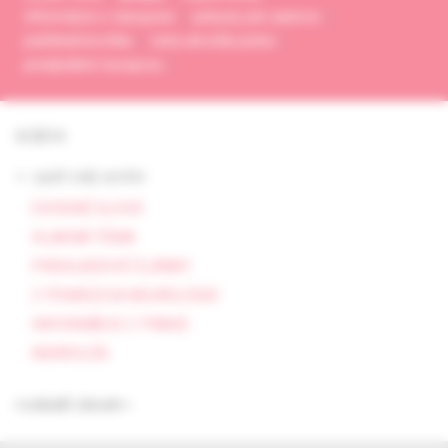
informácie o časopise
pokyny pre autorov
publikačná etika
cena arnolda picka
predplatné časopisu
4/2014
<- späť celý archív
ÚVODNÉ SLOVO
HLAVNÁ TÉMA
PREHĽADOVÉ ČLÁNKY
Z POMEDZIA NEUROLÓGIE
INFORMÁCIE Z PRAXE
NEKROLÓG
rozbaliť obsah