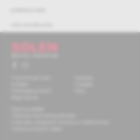
publikačná etika
cena arnolda picka
O spoločnosti Solen
Časopisy
Kontakty
Podujatia
Potrebujete pomôcť?
Knihy
Mapa stránok
Doprava a platba
Všeobecné obchodné podmienky
Podmienky odstúpenia od zmluvy a vrátenie tovaru
Ochrana osobných údajov