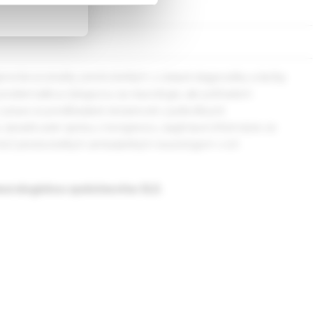
ovšie poznatky predovšetkým z oblasti diagnostiky a liečby
 problematikou týkajúcou sa neurológie, ale pohľadom
z praxe sú predkladané skúsenosti z jednotlivých
 tu zaraďované správy z kongresov, zaujímavé informácie zo
omôcť predovšetkým ambulantným neurológom v ich
eurologickou spoločnosťou SLS.