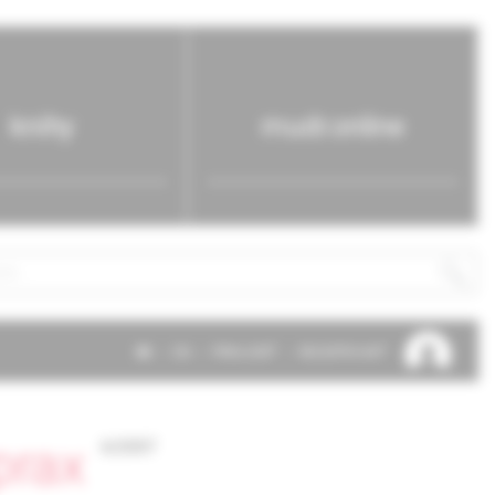
knihy
mudr.online
SK
EN
PRIHLÁSIŤ
REGISTROVAŤ
prax
6/2007