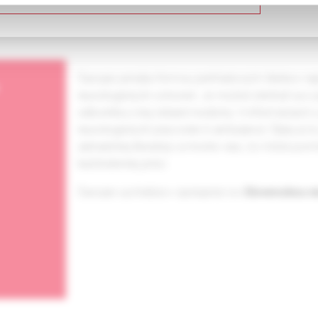
Časopis prináša formou prehľadových článkov najn
neurologických ochorení. Je možné stretnúť sa s
odborníka z inej oblasti medicíny. V informáciách 
neurologických pracovísk či ambulancií. Ďalej sú
zahraničnej literatúry a mnoho viac, čo môže p
každodennej práci.
Časopis vychádza v spolupráci so
Slovenskou n