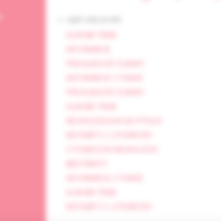
e
<- späť celý archív
HLAVNÁ TÉMA
INFORMÁCIE
PREHĽADOVÉ ČLÁNKY
INFORMÁCIE Z PRAXE
PREHĽADOVÉ ČLÁNKY
HLAVNÁ TÉMA
NEUROLÓGOVIA SA PÝTAJÚ
REFERÁTY Z LITERATÚRY
Z POMEDZIA NEUROLÓGIE
ABSTRAKTY
INFORMÁCIE Z PRAXE
HLAVNÁ TÉMA
REFERÁTY Z LITERATÚRY