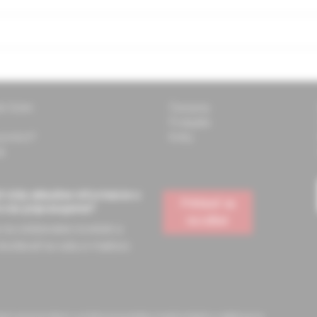
ti Solen
Časopisy
Podujatia
 pomôcť?
Knihy
k
 vždy aktuálne informácie o
Prihlásiť sa
e vás pripravujeme?
na odber
a na odoberanie noviniek a
dostávať na vašu e-mailovú
ckym pracovníkom a slúžia pre potreby medicínskeho vzdelávania