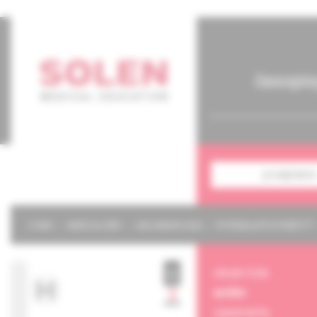
časopis
predplatné
O NÁS
NAŠE SLUŽBY
KALENDÁR 2026
POTREBUJETE POMÔCŤ?
obsah čísla
archív
suplementy