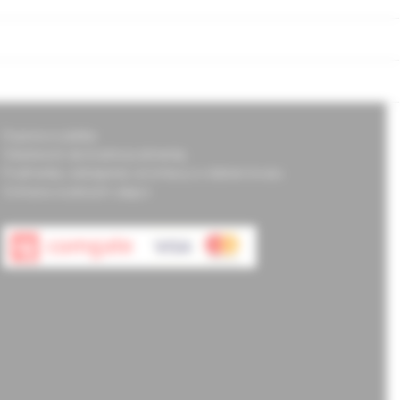
Doprava a platba
Všeobecné obchodné podmienky
Podmienky odstúpenia od zmluvy a vrátenie tovaru
Ochrana osobných údajov