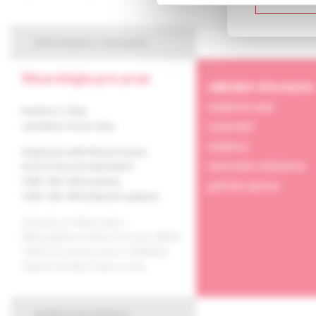
informácie o časopise
Neurológia pre prax
základné informácie
redakčná rada
Ročník 27, 2026,
vydavateľ
vychádza 6-krát ročne
redakcia
Registrácia MK SR pod číslom
obchodné oddelenie
EV 3577/09 a EV 266/24/EPP
ISSN 1339-4223 (online)
grafická úprava
ISSN 1335-9592 (tlačené vydanie)
Časopis je indexovaný v
Bibliographia medica Slovaca (BMS).
Citácie sú spracované v CiBaMed.
Citačná skratka: Neurol. prax.
pokyny pre autorov