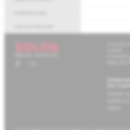
publikačná etika
cena arnolda picka
O spoločnos
Kontakty
Potrebujete
Mapa stráno
Chcete mať
tom, čo pr
Prihláste s
budete ich 
adresu.
Informácie obsiahnuté na týchto stránkach sú určené len zdravotní