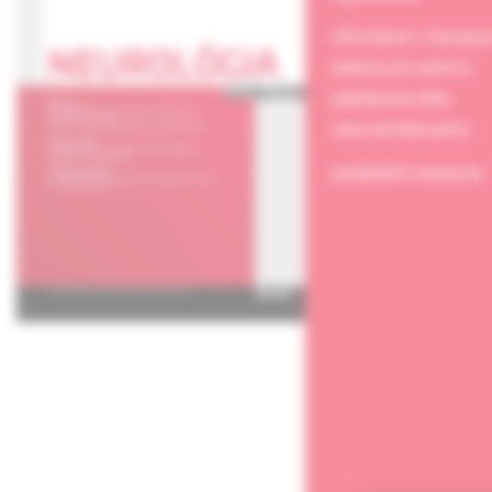
informácie o časopis
pokyny pre autorov
publikačná etika
cena arnolda picka
predplatné časopisu