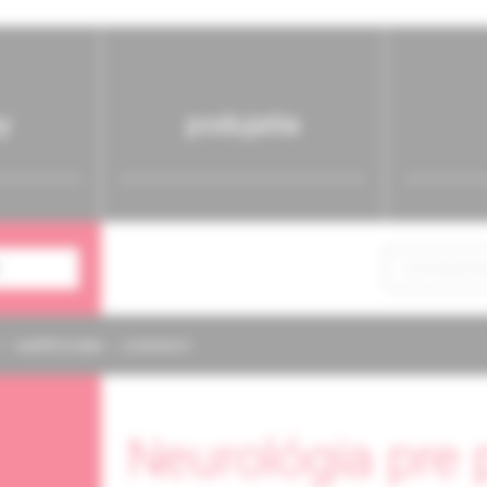
y
podujatia
NAPÍŠTE NÁM
KONTAKTY
Neurológia pre 