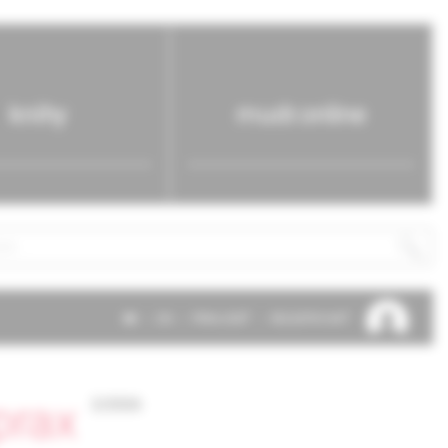
knihy
mudr.online
SK
EN
PRIHLÁSIŤ
REGISTROVAŤ
prax
2/2026