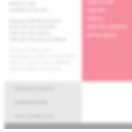
redakčná rada
Ročník 27, 2026,
vydavateľ
vychádza 6-krát ročne
redakcia
Registrácia MK SR pod číslom
obchodné oddelenie
EV 3577/09 a EV 266/24/EPP
ISSN 1339-4223 (online)
grafická úprava
ISSN 1335-9592 (tlačené vydanie)
Časopis je indexovaný v
Bibliographia medica Slovaca (BMS).
Citácie sú spracované v CiBaMed.
Citačná skratka: Neurol. prax.
pokyny pre autorov
publikačná etika
cena arnolda picka