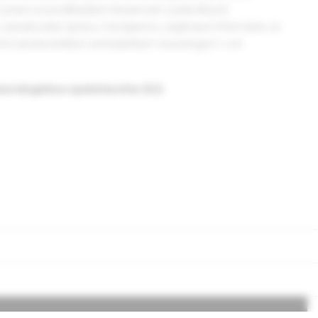
z praxe sú predkladané skúsenosti z jednotlivých
 tu zaraďované správy z kongresov, zaujímavé informácie zo
omôcť predovšetkým ambulantným neurológom v ich
eurologickou spoločnosťou SLS.