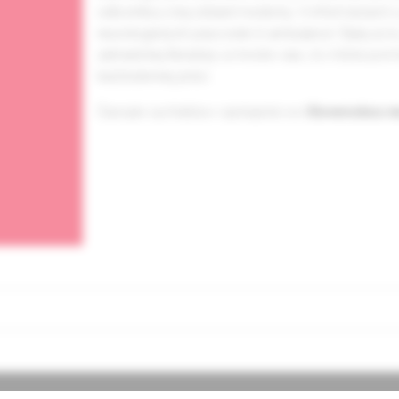
odborníka z inej oblasti medicíny. V informáciách 
neurologických pracovísk či ambulancií. Ďalej sú
zahraničnej literatúry a mnoho viac, čo môže p
každodennej práci.
Časopis vychádza v spolupráci so
Slovenskou n