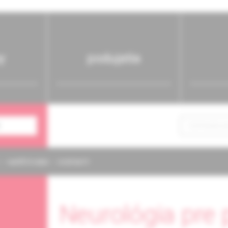
y
podujatia
NAPÍŠTE NÁM
KONTAKTY
Neurológia pre 