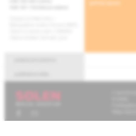
ISSN 1339-4207 (online)
grafická úprava
ISSN 1337-1746 (tlačené vydanie)
Časopis je indexovaný v
Bibliographia medica Slovaca (BMS).
Citácie sú spracované v CiBaMed.
Citačná skratka: Dermatol. prax.
pokyny pre autorov
publikačná etika
O spoločnos
Kontakty
Potrebujete
Mapa stráno
Chcete mať
tom, čo pr