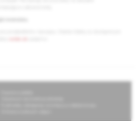
podujatí. Nechýbajú ani pozvánky na aktuálne
hádzajúce odborné knihy.
jú recenziou.
pre predplatiteľov časopisu. Staršie články sú dostupné pre
ránke
solen.sk
zadarmo.
Doprava a platba
Všeobecné obchodné podmienky
Podmienky odstúpenia od zmluvy a vrátenie tovaru
Ochrana osobných údajov