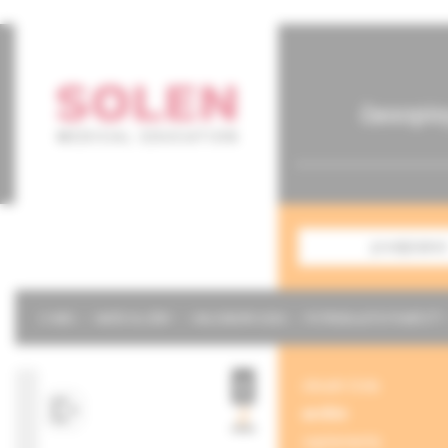
časopis
predplatné
O NÁS
NAŠE SLUŽBY
KALENDÁR 2026
POTREBUJETE POMÔCŤ?
obsah čísla
archív
suplementy