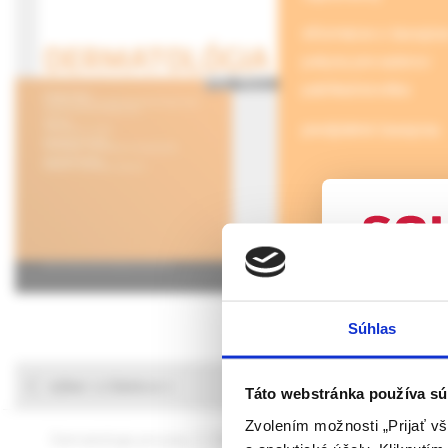
informácie o časopis
pokyny pre autorov
publikačná etika
predplatné časopisu
UPOZORN
Súhlas
Táto webová
verejnosti v
výber z článkov
rozumie osob
Táto webstránka používa sú
farmaceutick
Zvolením možnosti „Prijať vš
Dermatológia pre prax, 2 /2026
Dermatológia pre prax