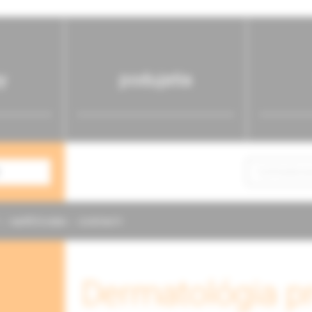
y
podujatia
NAPÍŠTE NÁM
KONTAKTY
Dermatológia pr