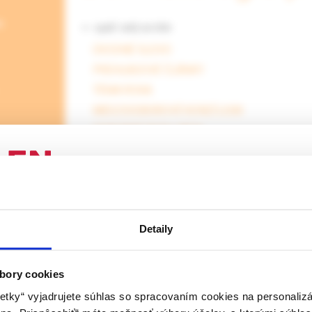
e
<- späť celý archív
ÚVODNÉ SLOVO
PREHĽADOVÉ ČLÁNKY
TÉMA ROKA
MEDZIODBOROVÉ KONZÍLIUM
ODBORNÉ PODUJATIA
ABSTRAKTY
SPEKTRUM
ELEKTRONICKÁ PRÍLOHA
ENIE PRE ODBORNÚ VEREJNOSŤ
rozbaliť obsah
Detaily
 stránka obsahuje informácie určené výhradne odbornej zdravotní
 zmysle § 8 zákona č. 147/2001 Z. z. o reklame. Zdravotníckym o
a oprávnená humánne lieky predpisovať alebo vydávať (lekár, leká
bory cookies
ý laborant) podľa platných právnych predpisov Slovenskej republi
etky“ vyjadrujete súhlas so spracovaním cookies na personaliz
, 1 /2026
Dermatológia pre prax, 4 /2025
Dermatol