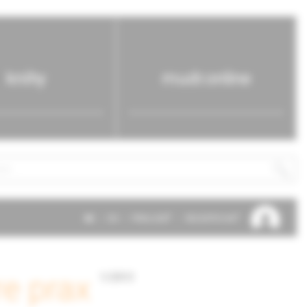
knihy
mudr.online
SK
EN
PRIHLÁSIŤ
REGISTROVAŤ
e prax
1/2013