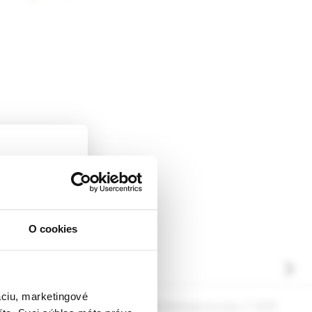
O cookies
ckej
dborníkom sa
rnik,
ky.
áciu, marketingové
ógia pre prax, 3 /2025
Dermatológia pre prax, 2 /2025