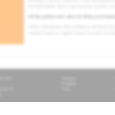
prehľady a správy z odborných dermatologických 
dermatologické akcie a upozornenia na práve vyc
Všetky publikované odborné články prechádza
Články z aktuálneho roku vydania sú dostupné len 
všetkých čitateľov registrovaných na webovej st
ti Solen
Časopisy
Podujatia
 pomôcť?
Knihy
k
 vždy aktuálne informácie o
Prihlásiť sa
e vás pripravujeme?