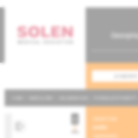
časopis
predplatné
O NÁS
NAŠE SLUŽBY
KALENDÁR 2026
POTREBUJETE POMÔCŤ?
obsah čísla
archív
suplementy