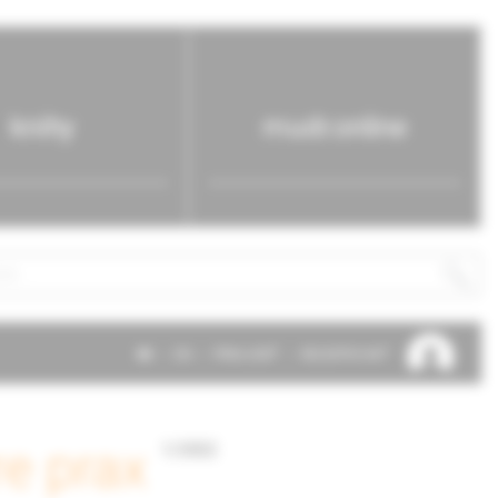
knihy
mudr.online
SK
EN
PRIHLÁSIŤ
REGISTROVAŤ
e prax
1/2022