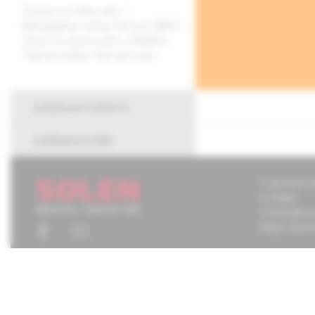
Časopis je indexovaný v
Bibliographia medica Slovaca (BMS).
Citácie sú spracované v CiBaMed.
Citačná skratka: Dermatol. prax.
pokyny pre autorov
publikačná etika
O spoločnos
Kontakty
Potrebujete
Mapa stráno
Chcete mať
tom, čo pr
Prihláste s