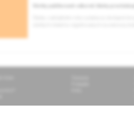
Všetky publikované odborné články prechádza
Články z aktuálneho roku vydania sú dostupné len 
všetkých čitateľov registrovaných na webovej st
ti Solen
Časopisy
Podujatia
 pomôcť?
Knihy
k
 vždy aktuálne informácie o
Prihlásiť sa
e vás pripravujeme?
na odber
a na odoberanie noviniek a