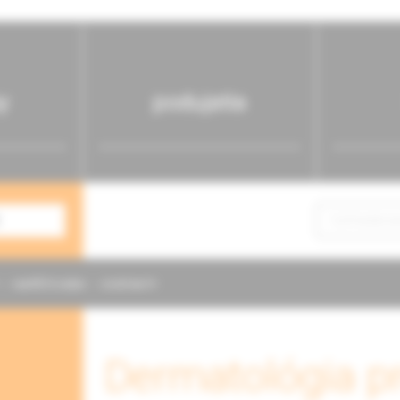
y
podujatia
NAPÍŠTE NÁM
KONTAKTY
Dermatológia pr