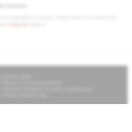
jú recenziou.
pre predplatiteľov časopisu. Staršie články sú dostupné pre
ránke
solen.sk
zadarmo.
Doprava a platba
Všeobecné obchodné podmienky
Podmienky odstúpenia od zmluvy a vrátenie tovaru
Ochrana osobných údajov