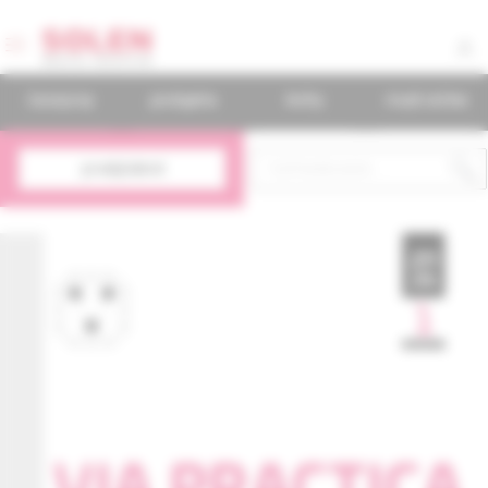
časopisy
podujatia
knihy
mudr.online
predplatné