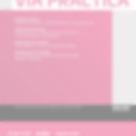
obsah čísla
archív
suplementy