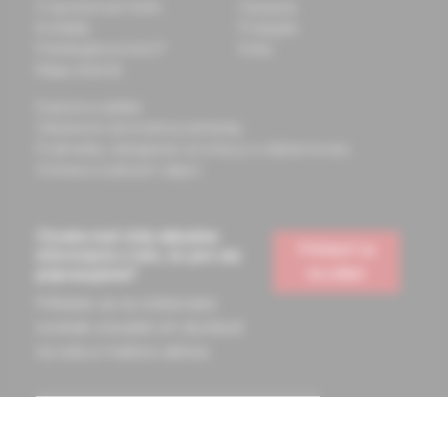
O spoločnosti Solen
Časopisy
Kontakty
Podujatia
Potrebujete pomôcť?
Knihy
Mapa stránok
Doprava a platba
Všeobecné obchodné podmienky
Podmienky odstúpenia od zmluvy a vrátenie tovaru
Ochrana osobných údajov
Chcete mať vždy aktuálne
Prihlásiť sa
informácie o tom, čo pre vás
na odber
pripravujeme?
Prihláste sa na odoberanie
noviniek a budete ich dostávať
na vašu e-mailovú adresu.