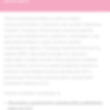
grafická úprava
Odborný časopis pre lekárov prvého kontaktu -
všeobecných lekárov a internistov, ako aj širšiu medicínsku
verejnosť. Časopis je recenzovaný a prináša prakticky
spracované aktuálne témy využiteľné v praxi lekárov a na
získavanie prehľadu o vývoji v širokom spektre
medicínskych odborov. Poskytuje nezávislé informácie na
základe EBM o najnovších poznatkoch v prevencii,
diagnostike a terapii ochorení. Má aj edukačný charakter,
predovšetkým smerom ku skupine praktických lekárov a
internistov (autodidaktický test je akreditovaný SLK a
garantovaný Slovenskou spoločnosťou všeobecného
praktického lekárstva SLS).
Časopis vychádza v spolupráci so
Slovenskou spoločnosťou všeobecného praktického
lekárstva SLS