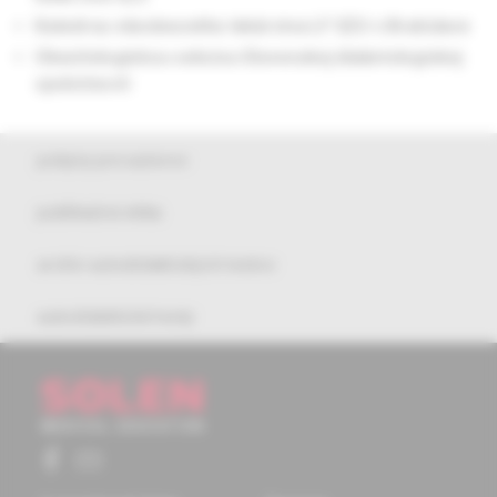
Katedrou všeobecného lekárstva LF SZU v Bratislave
Obezitologickou sekciou Slovenskej diabetologickej
spoločnosti
pokyny pre autorov
publikačná etika
archív autodidaktických testov
autodidaktické testy