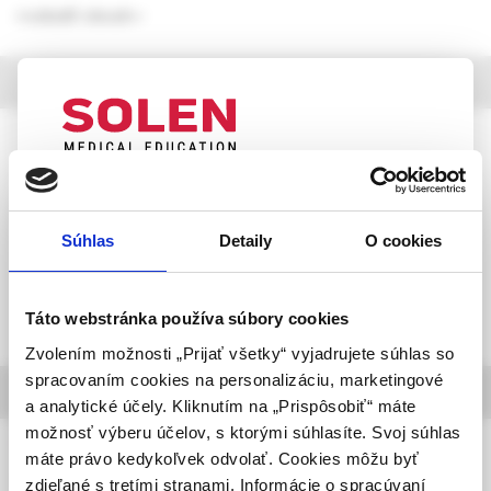
rozbaliť obsah
výber z článkov
Via practica, 2 /2026
Inkretínové agonisty v liečbe MASLD a
UPOZORNENIE PRE ODBORNÚ
MASH: Porovnanie trojice terapeutických
VEREJNOSŤ
prístupov
Súhlas
Detaily
O cookies
Táto webová stránka obsahuje informácie určené
MUDr. Ľubomír Horák,
výhradne odbornej zdravotníckej verejnosti v
RNDr. Anna Šarocká, PhD
zmysle § 8 zákona č. 147/2001 Z. z. o reklame.
Táto webstránka používa súbory cookies
Zdravotníckym odborníkom sa rozumie osoba
Zvolením možnosti „Prijať všetky“ vyjadrujete súhlas so
oprávnená humánne lieky predpisovať alebo
spracovaním cookies na personalizáciu, marketingové
informácie o časopise
vydávať (lekár, lekárnik, farmaceutický laborant)
a analytické účely. Kliknutím na „Prispôsobiť“ máte
podľa platných právnych predpisov Slovenskej
možnosť výberu účelov, s ktorými súhlasíte. Svoj súhlas
Via practica
republiky.
máte právo kedykoľvek odvolať. Cookies môžu byť
Moderný časopis pre lekárov prvého kontaktu
zdieľané s tretími stranami. Informácie o spracúvaní
Potvrdením tohto upozornenia vyhlasujem, že