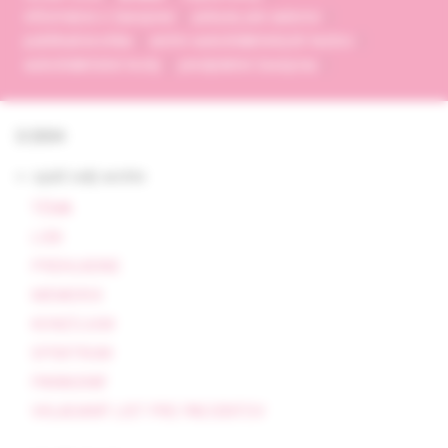
informácie o časopise
pokyny pre autorov
publikačná etika
archív autodidaktických testov
autodidaktické testy
predplatné časopisu
3/2004
<- späť celý archív
TÉMA
LIEK
PREHĽADNE
MEMORIX
KONZÍLIUM
SPEKTRUM
PARAGRAF
VKLADANÝ LIST PRE PACIENTOV