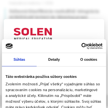
Vaskulárna medicína, 1 /2026
Súčasná klasifikácia vaskulitíd: integrácia
ACR/EULAR kritérií do klinickej praxe
doc. MUDr. Denisa Čelovská, PhD.
UPOZORNENIE PRE ODBORNÚ
VEREJNOSŤ
Súhlas
Detaily
O cookies
Táto webová stránka obsahuje informácie určené
výhradne odbornej zdravotníckej verejnosti v
zmysle § 8 zákona č. 147/2001 Z. z. o reklame.
Táto webstránka používa súbory cookies
Zdravotníckym odborníkom sa rozumie osoba
Zvolením možnosti „Prijať všetky“ vyjadrujete súhlas so
oprávnená humánne lieky predpisovať alebo
spracovaním cookies na personalizáciu, marketingové
vydávať (lekár, lekárnik, farmaceutický laborant)
a analytické účely. Kliknutím na „Prispôsobiť“ máte
podľa platných právnych predpisov Slovenskej
informácie o časopise
možnosť výberu účelov, s ktorými súhlasíte. Svoj súhlas
republiky.
máte právo kedykoľvek odvolať. Cookies môžu byť