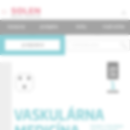
časopisy
podujatia
knihy
mudr.online
predplatné