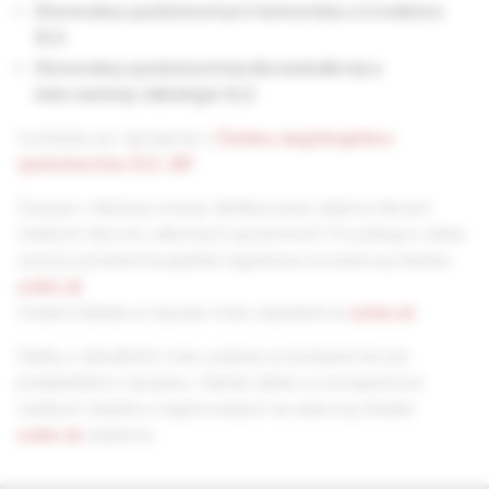
Slovenskej spoločnosti pre hemostázu a trombózu
SLS
Slovenskej spoločnosti kardiovaskulárnej a
intervenčnej rádiológie SLS
Vychádza aj v spolupráci s
Českou angiologickou
spoločnosťou ČLS JEP
.
Časopis v tlačenej verzii je distribuovaný zdarma členom
všetkých štyroch odborných spoločností. Pre prístup k online
verzii je potrebná bezplatná registrácia na webovej stránke
solen.sk
.
Ostatní čitatelia si časopis môžu objednať na
solen.sk
.
Články z aktuálneho roku vydania sú dostupné len pre
predplatiteľov časopisu. Staršie články sú dostupné pre
všetkých čitateľov registrovaných na webovej stránke
solen.sk
zadarmo.