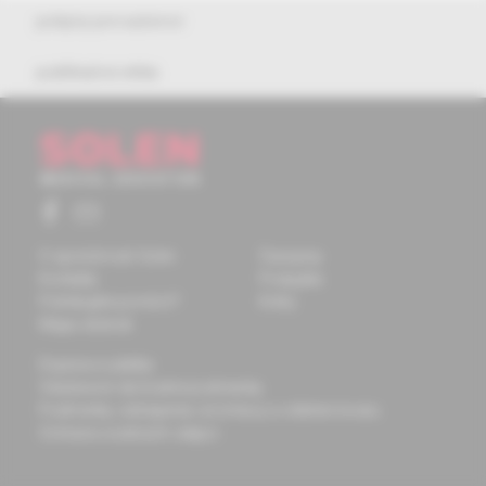
pokyny pre autorov
publikačná etika
O spoločnosti Solen
Časopisy
Kontakty
Podujatia
Potrebujete pomôcť?
Knihy
Mapa stránok
Doprava a platba
Všeobecné obchodné podmienky
Podmienky odstúpenia od zmluvy a vrátenie tovaru
Ochrana osobných údajov