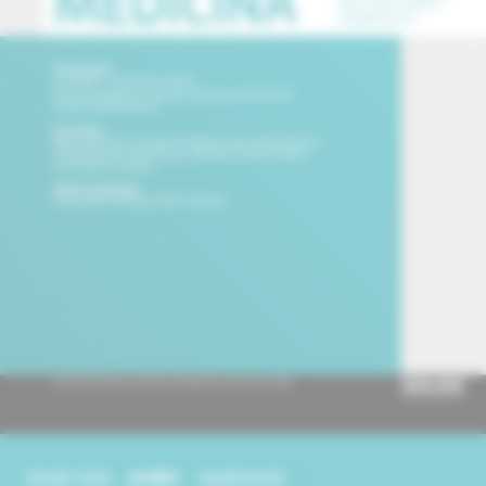
obsah čísla
archív
suplementy