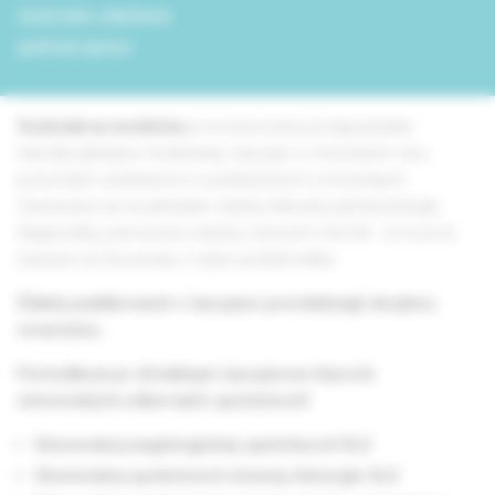
obchodné oddelenie
grafická úprava
Vaskulárna medicína
je recenzovaný postgraduálny
interdisciplinárny medicínsky časopis o chorobách ciev,
poruchách zrážania krvi a pridružených ochoreniach.
Zameriava sa na aktuálne otázky klinickej patofyziológie,
diagnostiky, prevencie a liečby cievnych chorôb. Je to prvý
časopis na Slovensku o tejto problematike.
Články publikované v časopise prechádzajú dvojitou
recenziou.
Periodikum je oficiálnym časopisom štyroch
slovenských odborných spoločností:
Slovenskej angiologickej spoločnosti SLS
Slovenskej spoločnosti cievnej chirurgie SLS