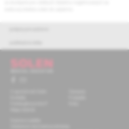
sú dostupné pre všetkých čitateľov registrovaných na
webovej stránke solen.sk zadarmo.
pokyny pre autorov
publikačná etika
O spoločnosti Solen
Časopisy
Kontakty
Podujatia
Potrebujete pomôcť?
Knihy
Mapa stránok
Doprava a platba
Všeobecné obchodné podmienky