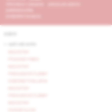
informácie o časopise
pokyny pre autorov
publikačná etika
predplatné časopisu
3/2019
<- späť celý archív
KAZUISTIKY
PÔVODNÉ PRÁCE
KAZUISTIKY
PREHĽADOVÉ ČLÁNKY
ODBORNÉ PODUJATIA
KAZUISTIKY
PREHĽADOVÉ ČLÁNKY
KAZUISTIKY
ÚVODNÉ SLOVO