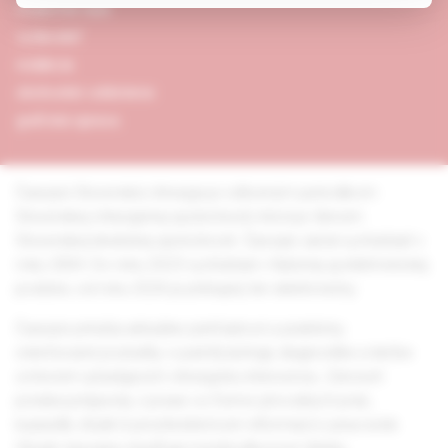
redakčná rada
vydavateľ
redakcia
obchodné oddelenie
grafická úprava
Časopis Slovenská chirurgia je odborným periodikom
Slovenskej chirurgickej spoločnosti, ktorá je členom
Slovenskej lekárskej spoločnosti. Časopis začal vychádzať v
roku 2004. Do roku 2023 vychádzal v tlačenej aj elektronickej
podobe, od roku 2024 je prístupný len elektronicky.
Časopis prináša aktuálne prehľadové a prakticky
orientované poznatky o patofyziológii, diagnostike a liečbe
ochorení vyžadujúcich chirurgickú intervenciu. Zároveň
ponúka príspevky z praxe vo forme pôvodných prác,
kazuistík, štúdií či prostredníctvom informácií z pracovísk.