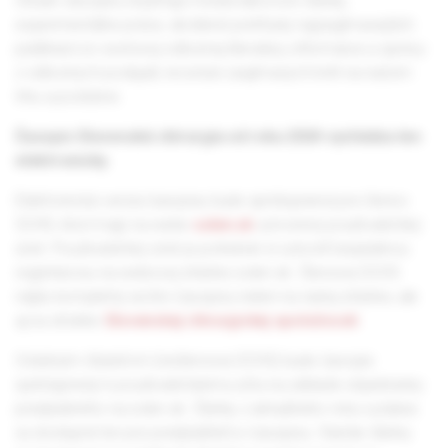
Obsah časopisu dopĺňajú medziodborové články,
experimentálne práce, skrátené prehľady najzaujímavejších
publikácií zo svetovej odbornej literatúry, informácie a správy
z odborných podujatí, recenzie zaujímavých kníh na našom
trhu a podobne.
Časopis Slovenská chirurgia od roku 2024 vychádza len
elektronicky.
Elektronická verzia časopisu bude sprístupnená pre členov
SCHS, ktorí majú na webe
solen.sk
vytvorený používateľský
účet. Používateľský účet je potrebné si vytvoriť bezplatnou
registráciou na webovej stránke solen.sk. Členovia SCHS
nájdu kompletný archív časopisu nielen na našej stránke, ale
aj na stránke
Slovenskej chirurgickej spoločnosti
.
Ostatným čitateľom (nečlenovia SCHS) bude časopis
sprístupnený k používateľskému účtu na základe objednávky
predplatného na solen.sk. Články z aktuálneho roku vydania
sú dostupné len pre predplatiteľov časopisu. Staršie články