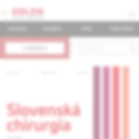
časopisy
podujatia
knihy
mudr.online
predplatné