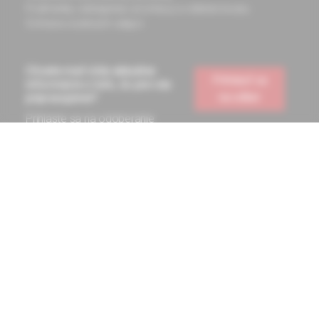
Podmienky odstúpenia od zmluvy a vrátenie tovaru
Ochrana osobných údajov
Chcete mať vždy aktuálne
Prihlásiť sa
informácie o tom, čo pre vás
na odber
pripravujeme?
Prihláste sa na odoberanie
noviniek a budete ich dostávať
na vašu e-mailovú adresu.
Informácie obsiahnuté na týchto stránkach sú určené len
zdravotníckym pracovníkom a slúžia pre potreby medicínskeho
vzdelávania
© 2023 Solen s.r.o. Všetky práva sú vyhradené. Kopírovanie