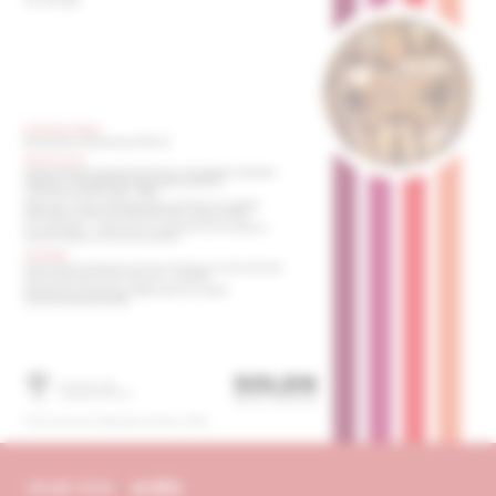
obsah čísla
archív