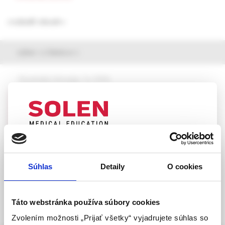
rozbaliť obsah
výber z článkov
Slovenská chirurgia, 1e /2026
Sinus pilonidalis – ambulantná chirurgická
liečba prerezávajúcou elastickou ligatúrou,
22-ročné skúsenosti
MUDr. Peter Sedlák
UPOZORNENIE PRE ODBORNÚ
VEREJNOSŤ
Súhlas
Detaily
O cookies
Táto webová stránka obsahuje informácie určené
výhradne odbornej zdravotníckej verejnosti v
zmysle § 8 zákona č. 147/2001 Z. z. o reklame.
Táto webstránka používa súbory cookies
Zdravotníckym odborníkom sa rozumie osoba
Zvolením možnosti „Prijať všetky“ vyjadrujete súhlas so
oprávnená humánne lieky predpisovať alebo