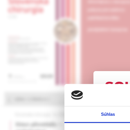
informácie o časopis
pokyny pre autorov
publikačná etika
predplatné časopisu
výber z článkov
UPOZORN
Súhlas
Slovenská chirurgia, 1e /2026
Slovenská chirurgia, 
Táto webová
Sinus pilonidalis –
Apendicitída v 
verejnosti v