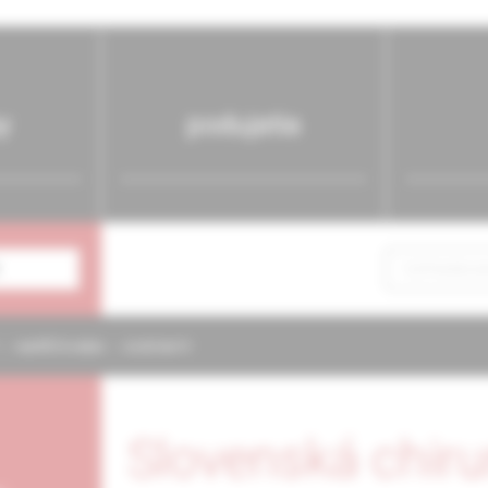
y
podujatia
NAPÍŠTE NÁM
KONTAKTY
Slovenská chiru