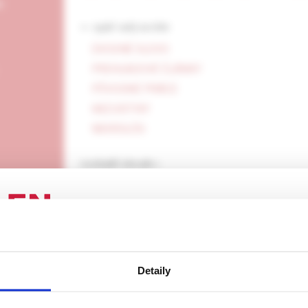
e
<- späť celý archív
ÚVODNÉ SLOVO
PREHĽADOVÉ ČLÁNKY
PÔVODNÉ PRÁCE
KAZUISTIKY
NEKROLÓG
rozbaliť obsah
ENIE PRE ODBORNÚ VEREJNOSŤ
Detaily
2e /2025
Slovenská chirurgia, 1e /2025
Slovenská
 stránka obsahuje informácie určené výhradne odbornej zdravotní
pahýli
Biomarkery sepsy pri
Retro
 zmysle § 8 zákona č. 147/2001 Z. z. o reklame. Zdravotníckym o