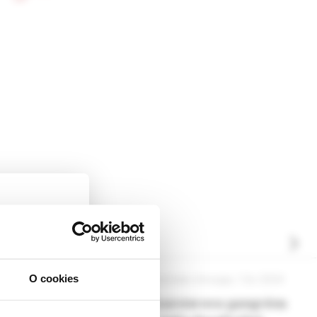
O cookies
 chirurgia, 3-4e /2024
Slovenská chirurgia, 1-2e /2024
ckej
spektívna
Fournierova gangréna
dborníkom sa