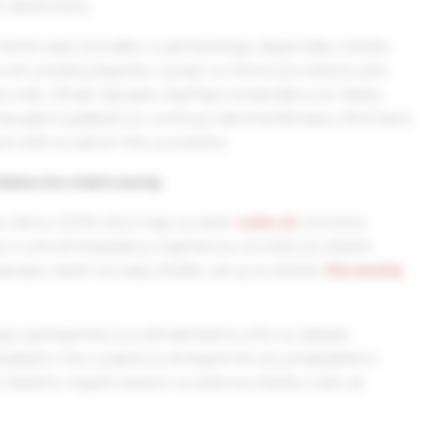
n elektronicky.
rientované poznatky o patofyziológii, diagnostike a liečbe
ároveň ponúka príspevky z praxe vo forme pôvodných prác,
 pracovísk. Obsah časopisu dopĺňajú medziodborové články,
vejších publikácií zo svetovej odbornej literatúry, informácie
ých kníh na našom trhu a podobne.
ádza len elektronicky.
re členov SCHS, ktorí majú na webe
solen.sk
vytvorený
 si vytvoriť bezplatnou registráciou na webovej stránke
opisu nielen na našej stránke, ale aj na stránke
Slovenskej
is sprístupnený k používateľskému účtu na základe
uálneho roku vydania sú dostupné len pre predplatiteľov
 čitateľov registrovaných na webovej stránke solen.sk