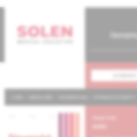
časopis
predplatné
O NÁS
NAŠE SLUŽBY
KALENDÁR 2026
POTREBUJETE POMÔCŤ?
obsah čísla
archív