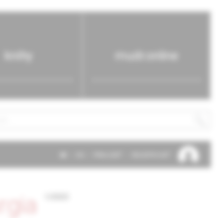
knihy
mudr.online
SK
EN
PRIHLÁSIŤ
REGISTROVAŤ
rgia
1/2023