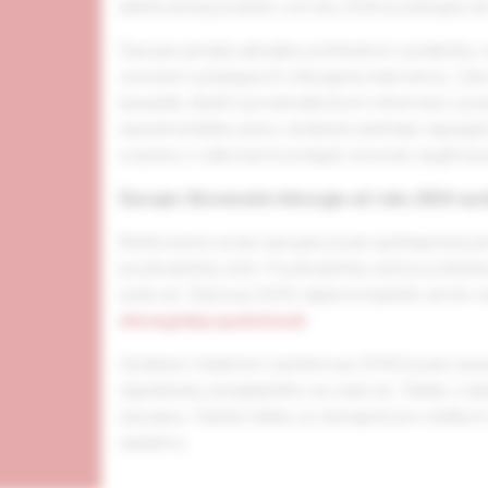
elektronickej podobe, od roku 2024 je prístupný le
Časopis prináša aktuálne prehľadové a prakticky o
ochorení vyžadujúcich chirurgickú intervenciu. Z
kazuistík, štúdií či prostredníctvom informácií z
experimentálne práce, skrátené prehľady najzaujíma
a správy z odborných podujatí, recenzie zaujímav
Časopis Slovenská chirurgia od roku 2024 vych
Elektronická verzia časopisu bude sprístupnená p
používateľský účet. Používateľský účet je potrebné
solen.sk. Členovia SCHS nájdu kompletný archív čas
chirurgickej spoločnosti
.
Ostatným čitateľom (nečlenovia SCHS) bude časop
objednávky predplatného na solen.sk. Články z akt
časopisu. Staršie články sú dostupné pre všetkých
zadarmo.