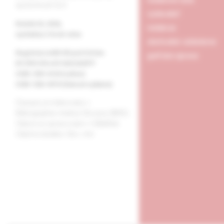
spoločnosti SLS
vydavateľ
Ročník 23, 2026,
redakcia
vychádza 2-krát ročne
obchodné oddelenie
Registrácia MK SR pod číslom
grafická úprava
EV 2991/09 a EV 263/24/EPP
ISSN 1339-4169 (online)
ISSN 1336-5975 (tlačené vydanie)
Časopis je indexovaný v
Bibliographia medica Slovaca (BMS).
Citácie sú spracované v CiBaMed.
Citačná skratka: Slov. chir.