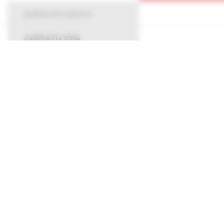
pokyny pre autorov
publikačná etika
O spoločnos
Kontakty
Potrebujete
Mapa stráno
Chcete mať
tom, čo pr
Prihláste s
budete ich 
adresu.
Informácie obsiahnuté na týchto stránkach sú určené len zdravotní