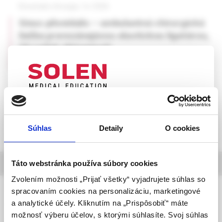
Slovenská chirurgia, 1e /2026
Sinus pilonidalis – ambulantná chirurgická
liečba prerezávajúcou elastickou ligatúrou,
22-ročné skúsenosti
MUDr. Peter Sedlák
UPOZORNENIE PRE ODBORNÚ
VEREJNOSŤ
Súhlas
Detaily
O cookies
Táto webová stránka obsahuje informácie určené
výhradne odbornej zdravotníckej verejnosti v
zmysle § 8 zákona č. 147/2001 Z. z. o reklame.
informácie o časopise
Táto webstránka používa súbory cookies
Zdravotníckym odborníkom sa rozumie osoba
Zvolením možnosti „Prijať všetky“ vyjadrujete súhlas so
oprávnená humánne lieky predpisovať alebo
Slovenská chirurgia
spracovaním cookies na personalizáciu, marketingové
vydávať (lekár, lekárnik, farmaceutický laborant)
a analytické účely. Kliknutím na „Prispôsobiť“ máte
časopis Slovenskej chirurgickej spoločnosti SLS
podľa platných právnych predpisov Slovenskej
možnosť výberu účelov, s ktorými súhlasíte. Svoj súhlas
republiky.