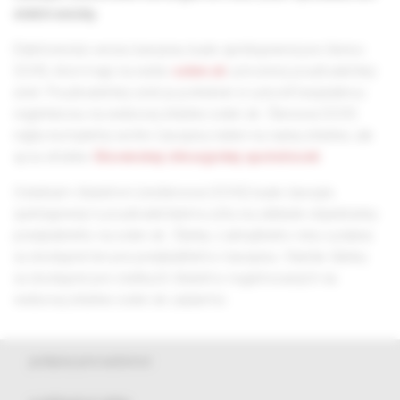
elektronicky.
Elektronická verzia časopisu bude sprístupnená pre členov
SCHS, ktorí majú na webe
solen.sk
vytvorený používateľský
účet. Používateľský účet je potrebné si vytvoriť bezplatnou
registráciou na webovej stránke solen.sk. Členovia SCHS
nájdu kompletný archív časopisu nielen na našej stránke, ale
aj na stránke
Slovenskej chirurgickej spoločnosti
.
Ostatným čitateľom (nečlenovia SCHS) bude časopis
sprístupnený k používateľskému účtu na základe objednávky
predplatného na solen.sk. Články z aktuálneho roku vydania
sú dostupné len pre predplatiteľov časopisu. Staršie články
sú dostupné pre všetkých čitateľov registrovaných na
webovej stránke solen.sk zadarmo.
pokyny pre autorov