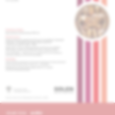
obsah čísla
archív