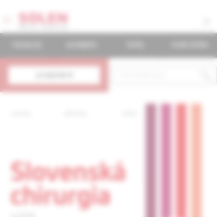
časopisy
podujatia
knihy
mudr.online
predplatné