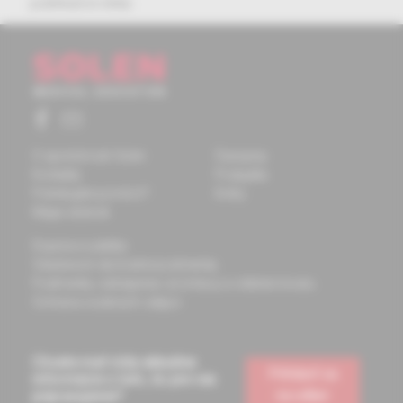
publikačná etika
O spoločnosti Solen
Časopisy
Kontakty
Podujatia
Potrebujete pomôcť?
Knihy
Mapa stránok
Doprava a platba
Všeobecné obchodné podmienky
Podmienky odstúpenia od zmluvy a vrátenie tovaru
Ochrana osobných údajov
Chcete mať vždy aktuálne
Prihlásiť sa
informácie o tom, čo pre vás
na odber
pripravujeme?