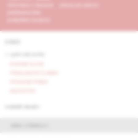
informácie o časopise
pokyny pre autorov
publikačná etika
predplatné časopisu
3/2022
<- späť celý archív
ÚVODNÉ SLOVO
PREHĽADOVÉ ČLÁNKY
PÔVODNÉ PRÁCE
KAZUISTIKY
rozbaliť obsah
výber z článkov