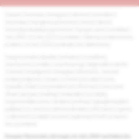
Časopis Slovenská chirurgia je odborným periodikom
Slovenskej chirurgickej spoločnosti, ktorá je členom
Slovenskej lekárskej spoločnosti. Časopis začal vychádzať v
roku 2004. Do roku 2023 vychádzal v tlačenej aj elektronickej
podobe, od roku 2024 je prístupný len elektronicky.
Časopis prináša aktuálne prehľadové a prakticky
orientované poznatky o patofyziológii, diagnostike a liečbe
ochorení vyžadujúcich chirurgickú intervenciu. Zároveň
ponúka príspevky z praxe vo forme pôvodných prác,
kazuistík, štúdií či prostredníctvom informácií z pracovísk.
Obsah časopisu dopĺňajú medziodborové články,
experimentálne práce, skrátené prehľady najzaujímavejších
publikácií zo svetovej odbornej literatúry, informácie a správy
z odborných podujatí, recenzie zaujímavých kníh na našom
trhu a podobne.
Časopis Slovenská chirurgia od roku 2024 vychádza len