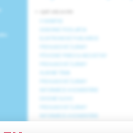
e
<- späť celý archív
V SKRATKE
ODBORNÉ PODUJATIA
ného
ELEKTRONICKÉ PUBLIKÁCIE
PREHĽADOVÉ ČLÁNKY
PÔVODNÉ PRÁCE & KAZUISTIKY
PREHĽADOVÉ ČLÁNKY
HLAVNÁ TÉMA
PREHĽADOVÉ ČLÁNKY
INFORMÁCIE A KOMENTÁRE
ÚVODNÉ SLOVO
PREHĽADOVÉ ČLÁNKY
INFORMÁCIE A KOMENTÁRE
rozbaliť obsah