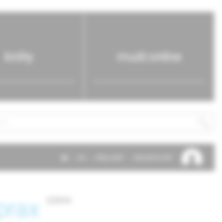
knihy
mudr.online
SK
EN
PRIHLÁSIŤ
REGISTROVAŤ
prax
2/2014