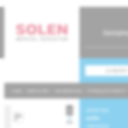
časopis
predplatné
O NÁS
NAŠE SLUŽBY
KALENDÁR 2026
POTREBUJETE POMÔCŤ?
obsah čísla
archív
suplementy