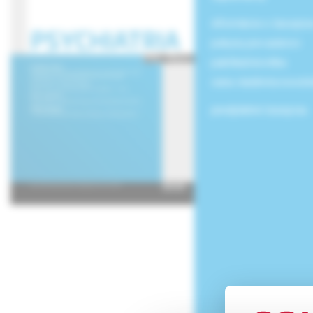
informácie o časopis
pokyny pre autorov
publikačná etika
cena vladimíra novot
predplatné časopisu