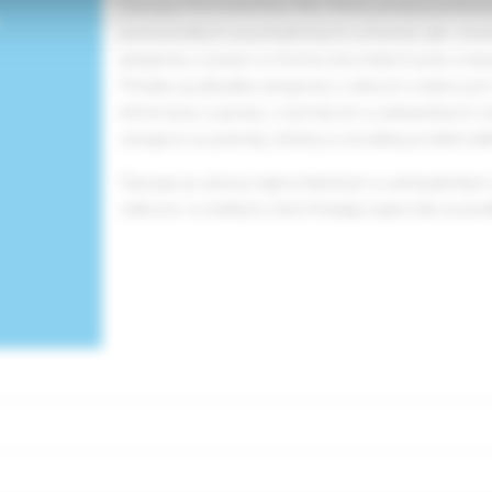
Časopis PSYCHIATRIA PRE PRAX prináša prehľadové
predovšetkým psychiatrických ochorení, ale i cho
príspevky z praxe vo forme pôvodných prác a kazui
Prináša aj aktuálne príspevky o liekoch a liekový
informácie a správy z domácich a zahraničných od
venujúce sa právnej, etickej a sociálnej problemati
Časopis je určený najmä klinickým a ambulantný
odborov a všetkým, ktorí hľadajú najnovšie poznatk