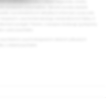
 a praktické poznatky z oblasti diagnostiky a liečby
rôb súvisiacich s psychiatriou. Zároveň ponúka žiadané
stík, či prostredníctvom aktuálnych informácií z pracovísk.
ch skupinách v psychofarmakológii, medziodborové články, či
borných podujatí. Priestor v časopise dostávajú aj príspevky
ke v práci psychiatra.
m psychiatrom, psychoterapeutom, lekárom príbuzných
y z oblasti psychiatrie.