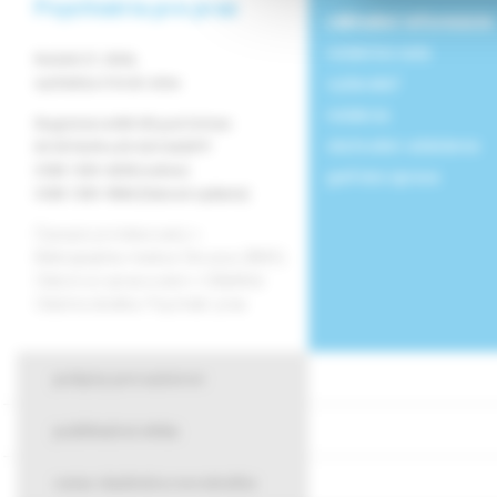
Psychiatria pre prax
základné informácie
redakčná rada
Ročník 27, 2026,
vydavateľ
vychádza 4-krát ročne
redakcia
Registrácia MK SR pod číslom
obchodné oddelenie
EV 3576/09 a EV 267/24/EPP
ISSN 1339-4258 (online)
grafická úprava
ISSN 1335-9584 (tlačené vydanie)
Časopis je indexovaný v
Bibliographia medica Slovaca (BMS).
Citácie sú spracované v CiBaMed.
Citačná skratka: Psychiatr. prax.
pokyny pre autorov
publikačná etika
cena vladimíra novotného