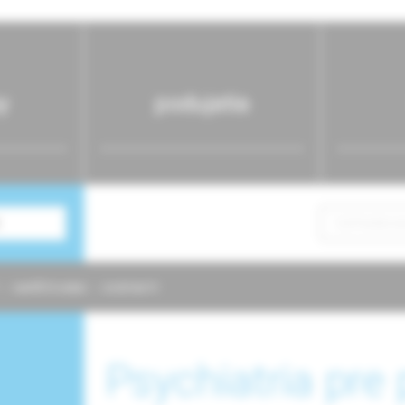
y
podujatia
NAPÍŠTE NÁM
KONTAKTY
Psychiatria pre 