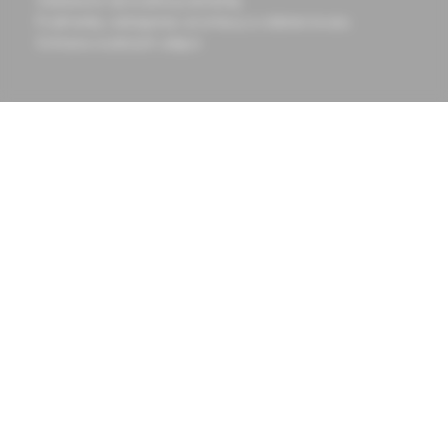
Všeobecné obchodné podmienky
Podmienky odstúpenia od zmluvy a vrátenie tovaru
Ochrana osobných údajov
Chcete mať vždy aktuálne
Prihlásiť sa
informácie o tom, čo pre vás
na odber
pripravujeme?
Prihláste sa na odoberanie
noviniek a budete ich dostávať
na vašu e-mailovú adresu.
Informácie obsiahnuté na týchto stránkach sú určené len
zdravotníckym pracovníkom a slúžia pre potreby medicínskeho
vzdelávania
© 2023 Solen s.r.o. Všetky práva sú vyhradené. Kopírovanie