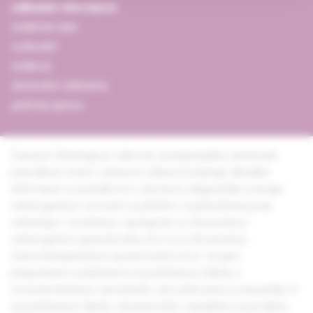
základné informácie
redakčná rada
vydavateľ
redakcia
obchodné oddelenie
grafická úprava
Časopis Onkológia je odborné, postgraduálne zamerané
periodikum, ktoré v širokom zábere poskytuje aktuálne
informácie o poznatkoch v prevencii, diagnostike a terapii
onkologických ochorení využiteľné v každodennej praxi
onkológov. Vychádza v spolupráci so Slovenskou
onkologickou spoločnosťou SLS a so Slovenskou
chemoterapeutickou spoločnosťou SLS. Svojimi
príspevkami rozdelenými na prehľadové články s
monotematickým zameraním, pôvodné práce a kazuistiky či
na prehľadové články všeobecného charakteru sa podieľa