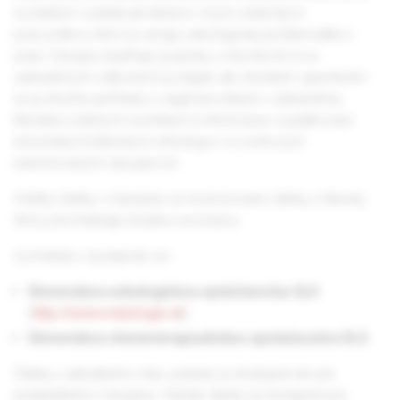
na ďalšom vzdelávaní lekárov i iných vedeckých
pracovníkov, ktorí sa venujú onkologickej problematike v
praxi. Časopis dopĺňajú aj správy z domácich či zo
zahraničných odborných podujatí, ale vhodným spestrením
sú aj stručné prehľady o zaujímavostiach v zahraničnej
literatúre, knižných novinkách či informácie o publikovaní
slovenských klinických onkológov vo svetových
karentovaných časopisoch.
Všetky články v časopise sú recenzované, články z hlavnej
témy prechádzajú dvojitou recenziou.
Vychádza v spolupráci so:
Slovenskou onkologickou spoločnosťou SLS
(
http://www.onkologia.sk
)
Slovenskou chemoterapeutickou spoločnosťou SLS
Články z aktuálneho roku vydania sú dostupné len pre
predplatiteľov časopisu. Staršie články sú dostupné pre