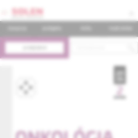
časopisy
podujatia
knihy
mudr.online
predplatné