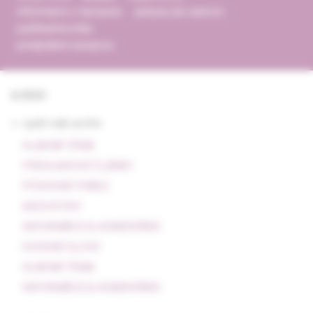
informácie o časopise
pokyny pre autorov
publikačná etika
predplatné časopisu
6/2020
<- späť celý archív
HLAVNÁ TÉMA
PREHĽADOVÉ ČLÁNKY
PÔVODNÉ PRÁCE
KAZUISTIKY
INFORMÁCIE & KOMENTÁRE
ÚVODNÉ SLOVO
HLAVNÁ TÉMA
INFORMÁCIE & KOMENTÁRE