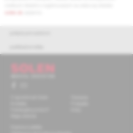
všetkých čitateľov registrovaných na webovej stránke
solen.sk
zadarmo.
pokyny pre autorov
publikačná etika
O spoločnosti Solen
Časopisy
Kontakty
Podujatia
Potrebujete pomôcť?
Knihy
Mapa stránok
Doprava a platba