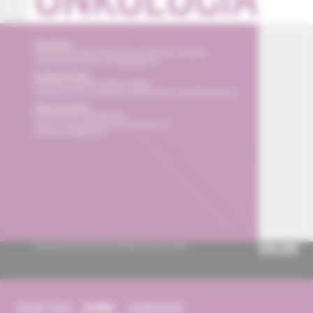
obsah čísla
archív
suplementy