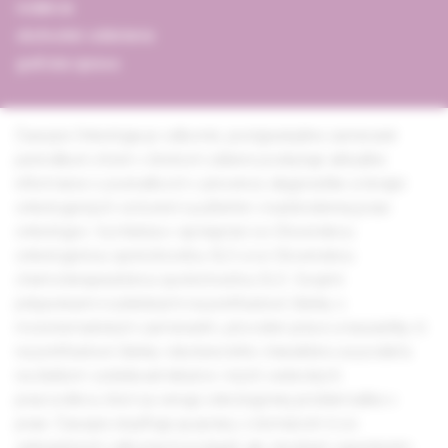
redakcia
obchodné oddelenie
grafická úprava
Časopis Onkológia je odborné, postgraduálne zamerané
periodikum, ktoré v širokom zábere poskytuje aktuálne
informácie o poznatkoch v prevencii, diagnostike a terapii
onkologických ochorení využiteľné v každodennej praxi
onkológov. Vychádza v spolupráci so Slovenskou
onkologickou spoločnosťou SLS a so Slovenskou
chemoterapeutickou spoločnosťou SLS. Svojimi
príspevkami rozdelenými na prehľadové články s
monotematickým zameraním, pôvodné práce a kazuistiky či
na prehľadové články všeobecného charakteru sa podieľa
na ďalšom vzdelávaní lekárov i iných vedeckých
pracovníkov, ktorí sa venujú onkologickej problematike v
praxi. Časopis dopĺňajú aj správy z domácich či zo
zahraničných odborných podujatí, ale vhodným spestrením