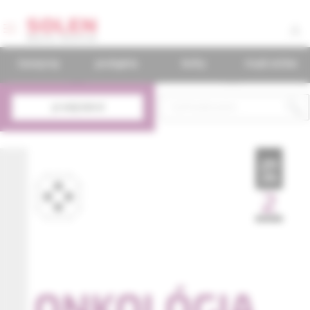
časopisy
podujatia
knihy
mudr.online
predplatné