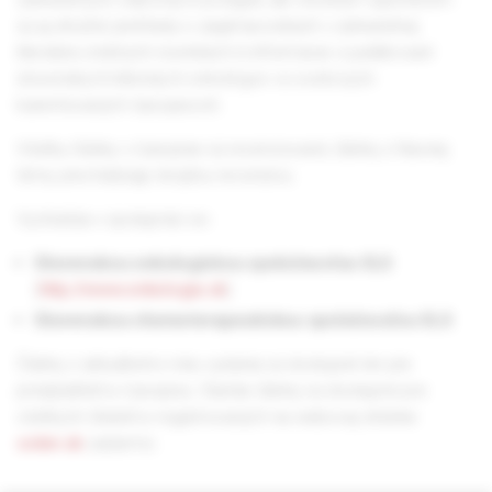
sú aj stručné prehľady o zaujímavostiach v zahraničnej
literatúre, knižných novinkách či informácie o publikovaní
slovenských klinických onkológov vo svetových
karentovaných časopisoch.
Všetky články v časopise sú recenzované, články z hlavnej
témy prechádzajú dvojitou recenziou.
Vychádza v spolupráci so:
Slovenskou onkologickou spoločnosťou SLS
(
http://www.onkologia.sk
)
Slovenskou chemoterapeutickou spoločnosťou SLS
Články z aktuálneho roku vydania sú dostupné len pre
predplatiteľov časopisu. Staršie články sú dostupné pre
všetkých čitateľov registrovaných na webovej stránke
solen.sk
zadarmo.