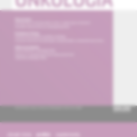
obsah čísla
archív
suplementy