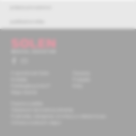
pokyny pre autorov
publikačná etika
O spoločnosti Solen
Časopisy
Kontakty
Podujatia
Potrebujete pomôcť?
Knihy
Mapa stránok
Doprava a platba
Všeobecné obchodné podmienky
Podmienky odstúpenia od zmluvy a vrátenie tovaru
Ochrana osobných údajov