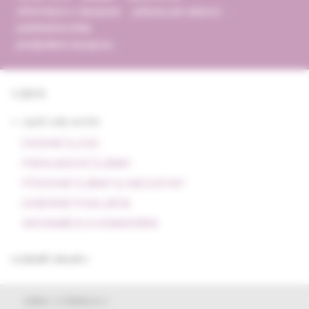
informácie o časopise
pokyny pre autorov
publikačná etika
predplatné časopisu
1/2010
<- späť celý archív
ÚVODNÉ SLOVO
PREHĽADOVÉ ČLÁNKY
PÔVODNÉ ČLÁNKY & KAZUISTIKY
ODBORNÉ PODUJATIA
INFORMÁCIE A KOMENTÁRE
rozbaliť obsah
výber z článkov