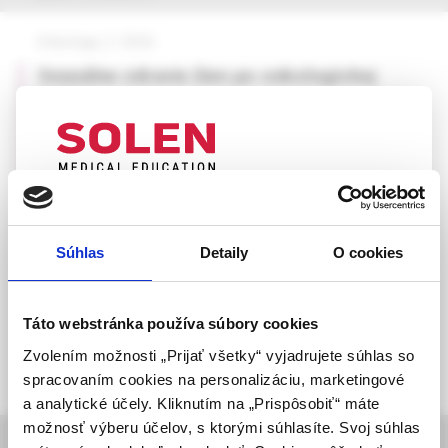
Onkológia, 2 /2026
Sexuálne zdravie žien po onkologickej
liečbe
MUDr. Barbara Čambalová, PhD.,
MUDr. Katarína Peregrimová,
MUDr. Barbora Mráz,
MUDr. Matúš Škovran,
UPOZORNENIE PRE ODBORNÚ
doc. MUDr. Ivan Hollý, CSc.,
VEREJNOSŤ
doc. MUDr. Mikuláš Redecha, PhD., MPH
Súhlas
Detaily
O cookies
Táto webová stránka obsahuje informácie určené
výhradne odbornej zdravotníckej verejnosti v
zmysle § 8 zákona č. 147/2001 Z. z. o reklame.
Táto webstránka používa súbory cookies
Zdravotníckym odborníkom sa rozumie osoba
Zvolením možnosti „Prijať všetky“ vyjadrujete súhlas so
oprávnená humánne lieky predpisovať alebo
spracovaním cookies na personalizáciu, marketingové
vydávať (lekár, lekárnik, farmaceutický laborant)
a analytické účely. Kliknutím na „Prispôsobiť“ máte
podľa platných právnych predpisov Slovenskej
možnosť výberu účelov, s ktorými súhlasíte. Svoj súhlas
informácie o časopise
republiky.