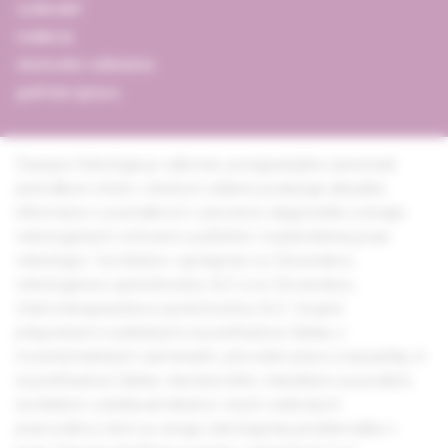
vydavateľ
redakcia
obchodné oddelenie
grafická úprava
Časopis Onkológia je odborné, postgraduálne zamerané
periodikum, ktoré v širokom zábere poskytuje aktuálne
informácie o poznatkoch v prevencii, diagnostike a terapii
onkologických ochorení využiteľné v každodennej praxi
onkológov. Vychádza v spolupráci so Slovenskou
onkologickou spoločnosťou SLS a so Slovenskou
chemoterapeutickou spoločnosťou SLS. Svojimi
príspevkami rozdelenými na prehľadové články s
monotematickým zameraním, pôvodné práce a kazuistiky či
na prehľadové články všeobecného charakteru sa podieľa
na ďalšom vzdelávaní lekárov i iných vedeckých
pracovníkov, ktorí sa venujú onkologickej problematike v