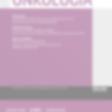
obsah čísla
archív
suplementy