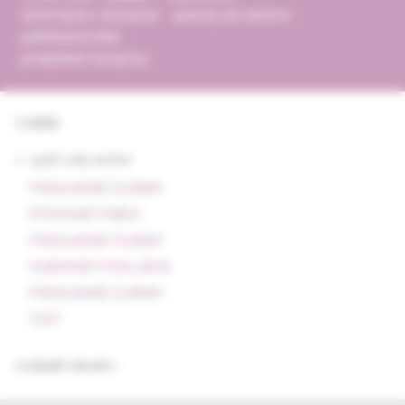
informácie o časopise
pokyny pre autorov
publikačná etika
predplatné časopisu
1/2006
<- späť celý archív
PREHĽADNÉ ČLÁNKY
PÔVODNÉ PRÁCE
PREHĽADNÉ ČLÁNKY
ODBORNÉ PODUJATIA
PREHĽADNÉ ČLÁNKY
TEST
rozbaliť obsah