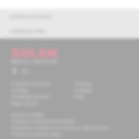
pokyny pre autorov
publikačná etika
O spoločnosti Solen
Časopisy
Kontakty
Podujatia
Potrebujete pomôcť?
Knihy
Mapa stránok
Doprava a platba
Všeobecné obchodné podmienky
Podmienky odstúpenia od zmluvy a vrátenie tovaru
Ochrana osobných údajov