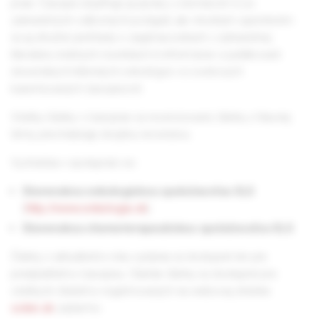
praxi. Časopis dopĺňajú aj správy z domácich či zo
zahraničných odborných podujatí, ale vhodným spestrením
sú aj stručné prehľady o zaujímavostiach v zahraničnej
literatúre, knižných novinkách či informácie o publikovaní
slovenských klinických onkológov vo svetových
karentovaných časopisoch.
Všetky články v časopise sú recenzované, články z hlavnej
témy prechádzajú dvojitou recenziou.
Vychádza v spolupráci so:
Slovenskou onkologickou spoločnosťou SLS
(
http://www.onkologia.sk
)
Slovenskou chemoterapeutickou spoločnosťou SLS
Články z aktuálneho roku vydania sú dostupné len pre
predplatiteľov časopisu. Staršie články sú dostupné pre
všetkých čitateľov registrovaných na webovej stránke
solen.sk
zadarmo.