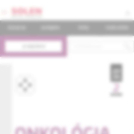
časopisy
podujatia
knihy
mudr.online
predplatné