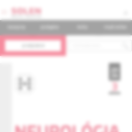
časopisy
podujatia
knihy
mudr.online
predplatné