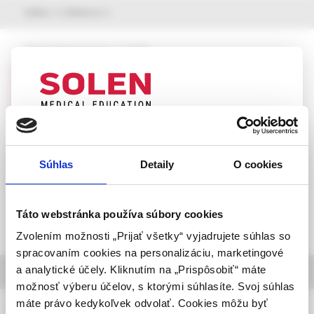
výber z článkov
Neurológia pre prax, 3 /2026
Subakútne progredujúca polyneuropatia
ako prejav Churgovho-Straussovej
syndrómu – kazuistika
UPOZORNENIE PRE ODBORNÚ
MUDr. Kristián Šveda,
doc. MUDr. Milan Grofik, PhD.,
VEREJNOSŤ
MUDr. Monika Turčanová Koprušáková, PhD.,
Súhlas
Detaily
O cookies
MUDr. Jana Olekšáková, PhD.,
Táto webová stránka obsahuje informácie určené
prof. MUDr. Egon Kurča, PhD., FESO
výhradne odbornej zdravotníckej verejnosti v
zmysle § 8 zákona č. 147/2001 Z. z. o reklame.
Táto webstránka používa súbory cookies
Zdravotníckym odborníkom sa rozumie osoba
Zvolením možnosti „Prijať všetky“ vyjadrujete súhlas so
oprávnená humánne lieky predpisovať alebo
spracovaním cookies na personalizáciu, marketingové
vydávať (lekár, lekárnik, farmaceutický laborant)
a analytické účely. Kliknutím na „Prispôsobiť“ máte
informácie o časopise
podľa platných právnych predpisov Slovenskej
možnosť výberu účelov, s ktorými súhlasíte. Svoj súhlas
republiky.
máte právo kedykoľvek odvolať. Cookies môžu byť
Neurológia pre prax