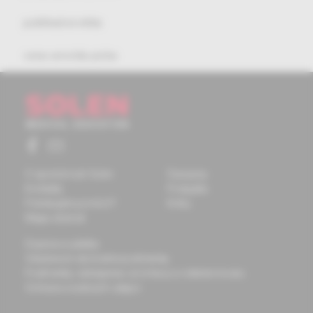
publikačná etika
cena arnolda picka
O spoločnosti Solen
Časopisy
Kontakty
Podujatia
Potrebujete pomôcť?
Knihy
Mapa stránok
Doprava a platba
Všeobecné obchodné podmienky
Podmienky odstúpenia od zmluvy a vrátenie tovaru
Ochrana osobných údajov