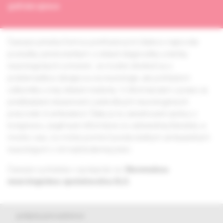
grafická úprava
Časopis prináša formou prehľadových článkov najnovšie
poznatky predovšetkým z oblasti diagnostiky a liečby
neurologických ochorení. Je možné stretnúť sa s
problematikou týkajúcou sa neurológie, ale pohľadom
odborníka z inej oblasti medicíny. V informáciách z praxe sú
predkladané skúsenosti z jednotlivých neurologických
pracovísk či ambulancií. Ďalej sú tu zaraďované správy z
kongresov, zaujímavé informácie zo zahraničnej literatúry a
mnoho viac, čo môže pomôcť predovšetkým ambulantným
neurológom v ich každodennej práci.
Časopis vychádza v spolupráci so
Slovenskou
neurologickou spoločnosťou SLS.
pokyny pre autorov