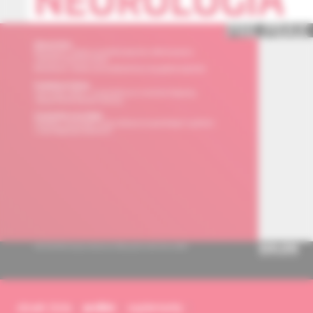
obsah čísla
archív
suplementy