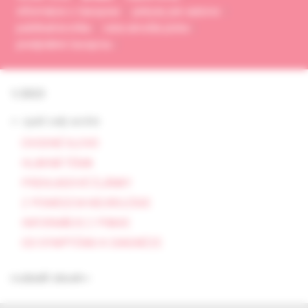
informácie o časopise
pokyny pre autorov
publikačná etika
cena arnolda picka
predplatné časopisu
1/2023
<- späť celý archív
ÚVODNÉ SLOVO
HLAVNÁ TÉMA
PREHĽADOVÉ ČLÁNKY
Z POMEDZIA NEUROLÓGIE
INFORMÁCIE Z PRAXE
OD SYMPTÓMU K DIAGNÓZE
rozbaliť obsah