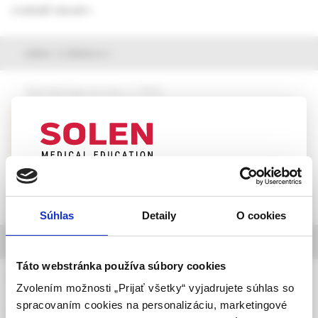
rozbaliť obsah
výber z článkov
Dermatológia pre prax, 2 /2026
CO₂ laserom asistovaná fotodynamická
liečba aktinických keratóz
MUDr. Petra Mečiarová,
MUDr. Slavomír Urbanček, PhD.
UPOZORNENIE PRE ODBORNÚ
VEREJNOSŤ
Súhlas
Detaily
O cookies
Táto webová stránka obsahuje informácie určené
informácie o časopise
výhradne odbornej zdravotníckej verejnosti v
zmysle § 8 zákona č. 147/2001 Z. z. o reklame.
Táto webstránka používa súbory cookies
Dermatológia pre prax
Zdravotníckym odborníkom sa rozumie osoba
Zvolením možnosti „Prijať všetky“ vyjadrujete súhlas so
oprávnená humánne lieky predpisovať alebo
spracovaním cookies na personalizáciu, marketingové
Ročník 20, 2026,
vydávať (lekár, lekárnik, farmaceutický laborant)