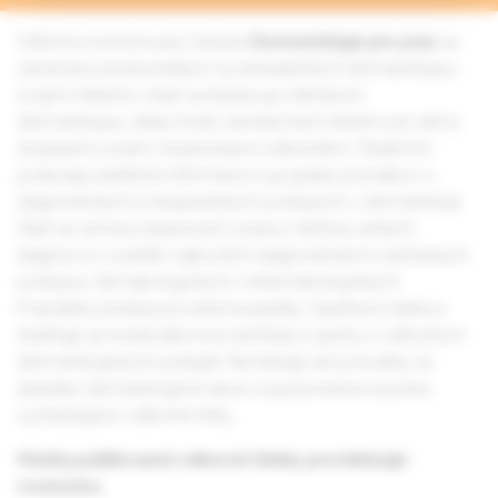
Odborný recenzovaný časopis
Dermatológia pre prax
sa
zameriava predovšetkým na ambulantných dermatológov,
svojich čitateľov však nachádza aj u klinických
dermatológov, ďalej medzi všeobecnými lekármi pre deti a
dospelých a inými medicínskymi odborníkmi. Čitateľom
poskytuje praktické informácie a up-grade poznatkov o
diagnostických a terapeutických postupoch v dermatológii.
Slúži na výmenu skúseností z praxe s liečbou určitých
diagnóz a s využitím najnovších diagnostických a liečebných
postupov, farmakologických i nefarmakologických.
Pravidelne prináša pôvodné kazuistiky. Spektrum článkov
dopĺňajú aj medziodborové prehľady a správy z odborných
dermatologických podujatí. Nechýbajú ani pozvánky na
aktuálne dermatologické akcie a upozornenia na práve
vychádzajúce odborné knihy.
Všetky publikované odborné články prechádzajú
recenziou.