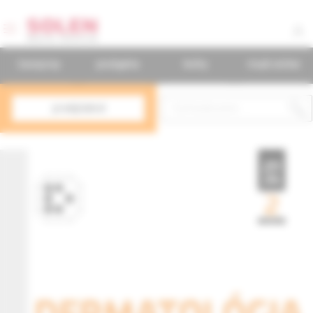
časopisy
podujatia
knihy
mudr.online
predplatné