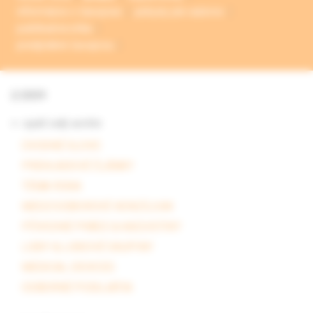
informácie o časopise
pokyny pre autorov
publikačná etika
predplatné časopisu
2/2009
<- späť celý archív
ÚVODNÉ SLOVO
PREHĽADOVÉ ČLÁNKY
TÉMA ROKA
MEDZIODBOROVÉ KONZÍLIUM
PÔVODNÉ PRÁCE & KAZUISTIKY
LIEKY & LIEKOVÉ SKUPINY
MEDICAL DEVICES
ODBORNÉ PODUJATIA