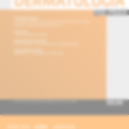
obsah čísla
archív
suplementy