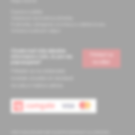
Mapa stránok
Doprava a platba
Všeobecné obchodné podmienky
Podmienky odstúpenia od zmluvy a vrátenie tovaru
Ochrana osobných údajov
Chcete mať vždy aktuálne
Prihlásiť sa
informácie o tom, čo pre vás
na odber
pripravujeme?
Prihláste sa na odoberanie
noviniek a budete ich dostávať
na vašu e-mailovú adresu.
Informácie obsiahnuté na týchto stránkach sú určené len