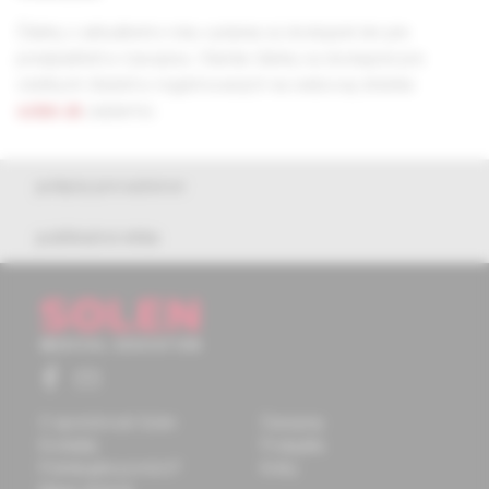
Články z aktuálneho roku vydania sú dostupné len pre
predplatiteľov časopisu. Staršie články sú dostupné pre
všetkých čitateľov registrovaných na webovej stránke
solen.sk
zadarmo.
pokyny pre autorov
publikačná etika
O spoločnosti Solen
Časopisy
Kontakty
Podujatia
Potrebujete pomôcť?
Knihy