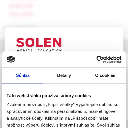
KONZÍLIUM
POD LUPOU
rozbaliť obsah
výber z článkov
Via practica, 2 /2026
UPOZORNENIE PRE ODBORNÚ
VEREJNOSŤ
Inkretínové agonisty v liečbe MASLD a
Súhlas
Detaily
O cookies
MASH: Porovnanie trojice terapeutických
Táto webová stránka obsahuje informácie určené
prístupov
výhradne odbornej zdravotníckej verejnosti v
zmysle § 8 zákona č. 147/2001 Z. z. o reklame.
MUDr. Ľubomír Horák,
Táto webstránka používa súbory cookies
RNDr. Anna Šarocká, PhD
Zdravotníckym odborníkom sa rozumie osoba
Zvolením možnosti „Prijať všetky“ vyjadrujete súhlas so
oprávnená humánne lieky predpisovať alebo
spracovaním cookies na personalizáciu, marketingové
vydávať (lekár, lekárnik, farmaceutický laborant)
a analytické účely. Kliknutím na „Prispôsobiť“ máte
podľa platných právnych predpisov Slovenskej
možnosť výberu účelov, s ktorými súhlasíte. Svoj súhlas
informácie o časopise