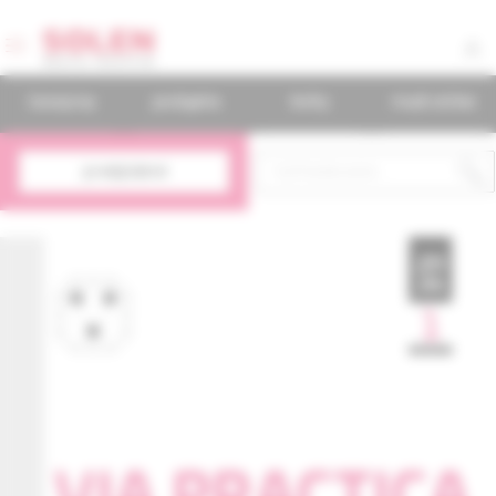
časopisy
podujatia
knihy
mudr.online
predplatné