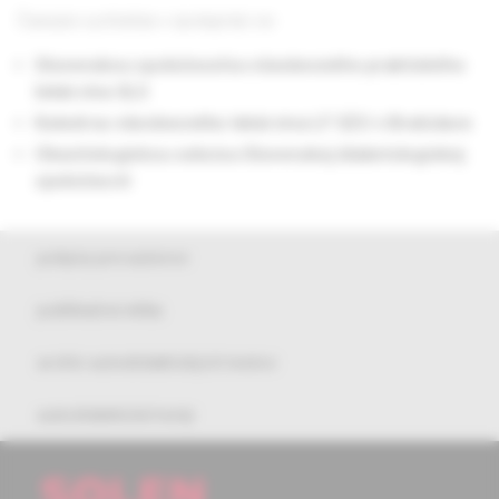
Časopis vychádza v spolupráci so
Slovenskou spoločnosťou všeobecného praktického
lekárstva SLS
Katedrou všeobecného lekárstva LF SZU v Bratislave
Obezitologickou sekciou Slovenskej diabetologickej
spoločnosti
pokyny pre autorov
publikačná etika
archív autodidaktických testov
autodidaktické testy