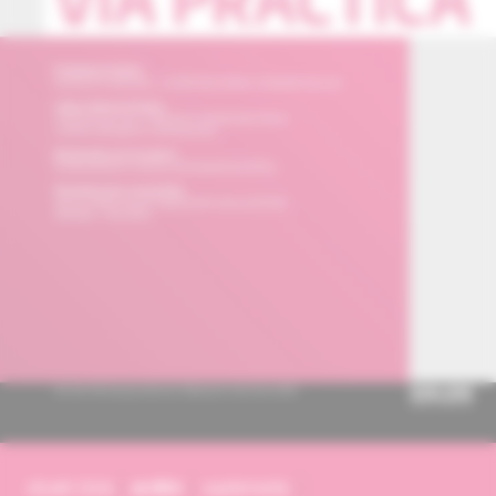
obsah čísla
archív
suplementy