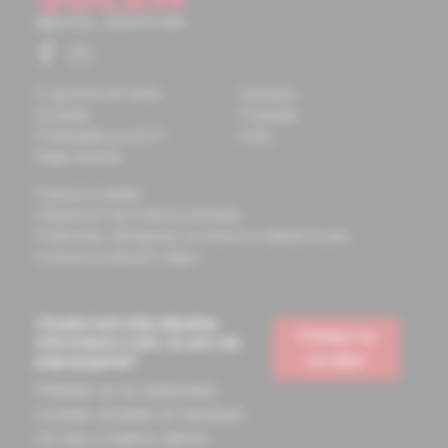
O spoločnosti Solen
Časopisy
Kontakty
Podujatia
Potrebujete pomôcť?
Knihy
Mapa stránok
Doprava a platba
Všeobecné obchodné podmienky
Podmienky odstúpenia od zmluvy a vrátenie tovaru
Ochrana osobných údajov
Chcete mať vždy aktuálne
Prihlásiť sa
informácie o tom, čo pre vás
na odber
pripravujeme?
Prihláste sa na odoberanie
noviniek a budete ich dostávať
na vašu e-mailovú adresu.