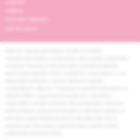
vydavateľ
redakcia
obchodné oddelenie
grafická úprava
Odborný časopis pre lekárov prvého kontaktu -
všeobecných lekárov a internistov, ako aj širšiu medicínsku
verejnosť. Časopis je recenzovaný a prináša prakticky
spracované aktuálne témy využiteľné v praxi lekárov a na
získavanie prehľadu o vývoji v širokom spektre
medicínskych odborov. Poskytuje nezávislé informácie na
základe EBM o najnovších poznatkoch v prevencii,
diagnostike a terapii ochorení. Má aj edukačný charakter,
predovšetkým smerom ku skupine praktických lekárov a
internistov (autodidaktický test je akreditovaný SLK a
garantovaný Slovenskou spoločnosťou všeobecného
praktického lekárstva SLS).