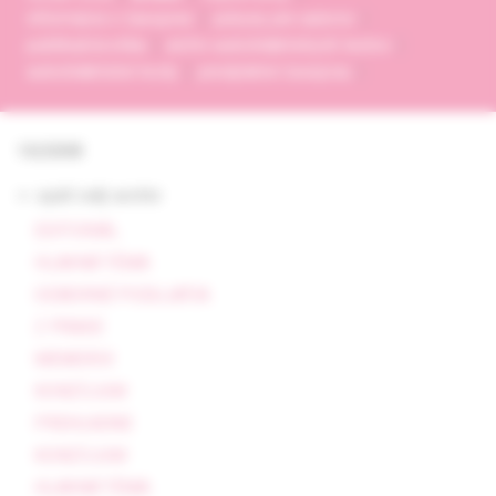
informácie o časopise
pokyny pre autorov
publikačná etika
archív autodidaktických testov
autodidaktické testy
predplatné časopisu
10/2008
<- späť celý archív
EDITORIÁL
HLAVNÁ TÉMA
ODBORNÉ PODUJATIA
Z PRAXE
MEMORIX
KONZÍLIUM
PREHĽADNE
KONZÍLIUM
HLAVNÁ TÉMA