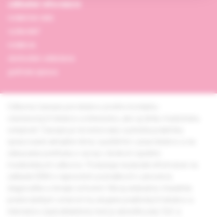
základné informácie
redakčná rada
vydavateľ
redakcia
obchodné oddelenie
grafická úprava
Odborný časopis pre lekárov prvého kontaktu -
všeobecných lekárov a internistov, ako aj širšiu medicínsku
verejnosť. Časopis je recenzovaný a prináša prakticky
spracované aktuálne témy využiteľné v praxi lekárov a na
získavanie prehľadu o vývoji v širokom spektre
medicínskych odborov. Poskytuje nezávislé informácie na
základe EBM o najnovších poznatkoch v prevencii,
diagnostike a terapii ochorení. Má aj edukačný charakter,
predovšetkým smerom ku skupine praktických lekárov a
internistov (autodidaktický test je akreditovaný SLK a