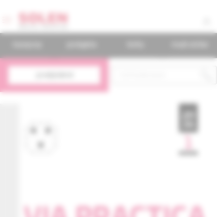
časopisy
podujatia
knihy
mudr.online
predplatné