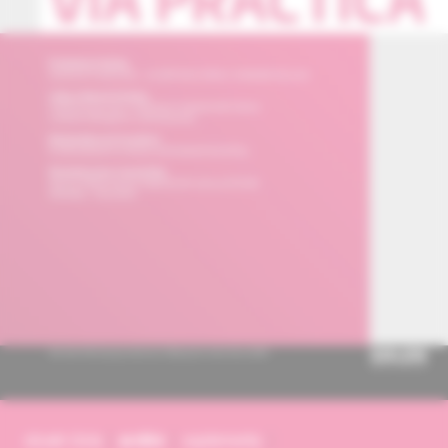
obsah čísla
archív
suplementy