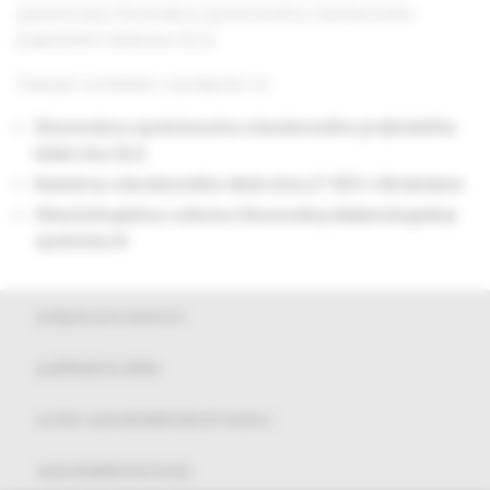
garantovaný Slovenskou spoločnosťou všeobecného
praktického lekárstva SLS).
Časopis vychádza v spolupráci so
Slovenskou spoločnosťou všeobecného praktického
lekárstva SLS
Katedrou všeobecného lekárstva LF SZU v Bratislave
Obezitologickou sekciou Slovenskej diabetologickej
spoločnosti
pokyny pre autorov
publikačná etika
archív autodidaktických testov
autodidaktické testy