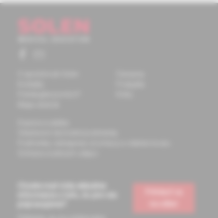
O spoločnosti Solen
Časopisy
Kontakty
Podujatia
Potrebujete pomôcť?
Knihy
Mapa stránok
Doprava a platba
Všeobecné obchodné podmienky
Podmienky odstúpenia od zmluvy a vrátenie tovaru
Ochrana osobných údajov
Chcete mať vždy aktuálne
Prihlásiť sa
informácie o tom, čo pre vás
na odber
pripravujeme?