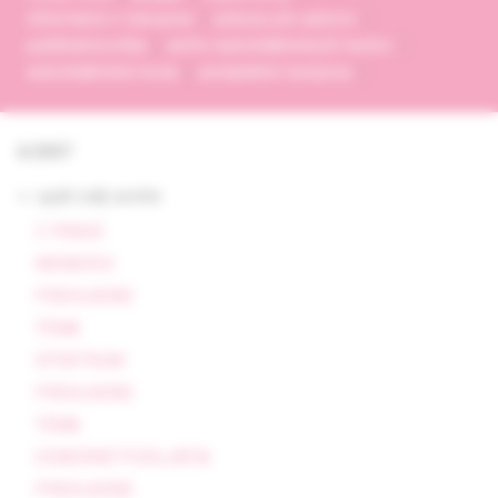
informácie o časopise
pokyny pre autorov
publikačná etika
archív autodidaktických testov
autodidaktické testy
predplatné časopisu
6/2007
<- späť celý archív
Z PRAXE
MEMORIX
PREHĽADNE
TÉMA
SPEKTRUM
PREHĽADNE
TÉMA
ODBORNÉ PODUJATIA
PREHĽADNE