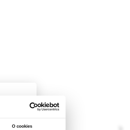
O cookies