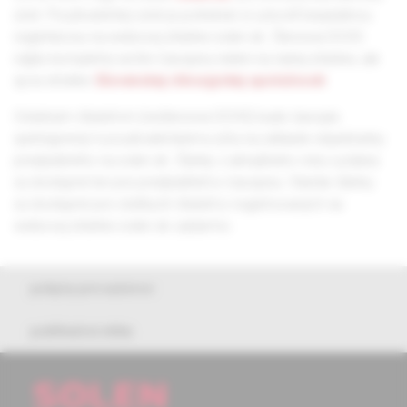
účet. Používateľský účet je potrebné si vytvoriť bezplatnou
registráciou na webovej stránke solen.sk. Členovia SCHS
nájdu kompletný archív časopisu nielen na našej stránke, ale
aj na stránke
Slovenskej chirurgickej spoločnosti
.
Ostatným čitateľom (nečlenovia SCHS) bude časopis
sprístupnený k používateľskému účtu na základe objednávky
predplatného na solen.sk. Články z aktuálneho roku vydania
sú dostupné len pre predplatiteľov časopisu. Staršie články
sú dostupné pre všetkých čitateľov registrovaných na
webovej stránke solen.sk zadarmo.
pokyny pre autorov
publikačná etika