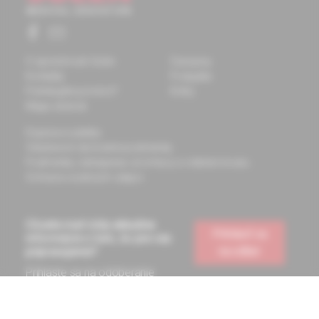
O spoločnosti Solen
Časopisy
Kontakty
Podujatia
Potrebujete pomôcť?
Knihy
Mapa stránok
Doprava a platba
Všeobecné obchodné podmienky
Podmienky odstúpenia od zmluvy a vrátenie tovaru
Ochrana osobných údajov
Chcete mať vždy aktuálne
Prihlásiť sa
informácie o tom, čo pre vás
na odber
pripravujeme?
Prihláste sa na odoberanie
noviniek a budete ich dostávať
na vašu e-mailovú adresu.