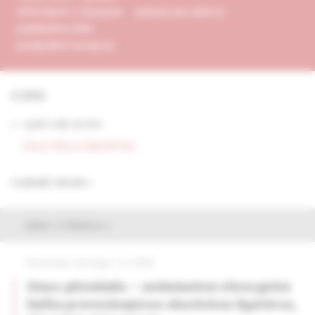
informácie o časopise
pokyny pre autorov
publikačná etika
predplatné časopisu
4/2005
<- späť celý archív
CELÉ ČÍSLO ČASOPISU
rozbaliť obsah
výber z článkov
Slovenská chirurgia, 1e /2026
Sinus pilonidalis – ambulantná chirurgická
liečba prerezávajúcou elastickou ligatúrou,