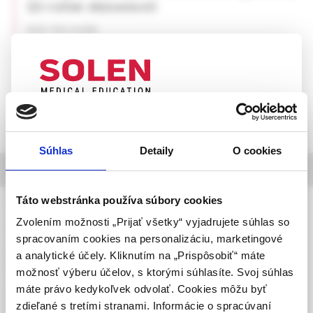
22-ročné skúsenosti
MUDr. Peter Sedlák
UPOZORNENIE PRE ODBORNÚ
VEREJNOSŤ
Súhlas
Detaily
O cookies
Táto webová stránka obsahuje informácie určené
informácie o časopise
výhradne odbornej zdravotníckej verejnosti v
zmysle § 8 zákona č. 147/2001 Z. z. o reklame.
Táto webstránka používa súbory cookies
Slovenská chirurgia
Zdravotníckym odborníkom sa rozumie osoba
Zvolením možnosti „Prijať všetky“ vyjadrujete súhlas so
časopis Slovenskej chirurgickej spoločnosti SLS
oprávnená humánne lieky predpisovať alebo
spracovaním cookies na personalizáciu, marketingové
vydávať (lekár, lekárnik, farmaceutický laborant)
Ročník 23, 2026,
a analytické účely. Kliknutím na „Prispôsobiť“ máte
podľa platných právnych predpisov Slovenskej
vychádza 2-krát ročne
možnosť výberu účelov, s ktorými súhlasíte. Svoj súhlas
republiky.
máte právo kedykoľvek odvolať. Cookies môžu byť
Registrácia MK SR pod číslom
zdieľané s tretími stranami. Informácie o spracúvaní
EV 2991/09 a EV 263/24/EPP
Potvrdením tohto upozornenia vyhlasujem, že