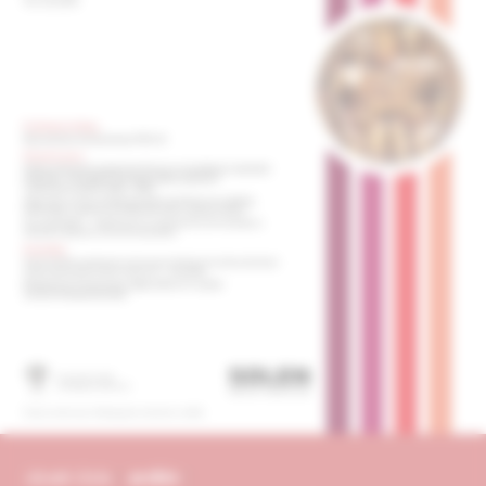
obsah čísla
archív