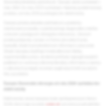
Slovenskej lekárskej spoločnosti. Časopis začal vychádzať v
roku 2004. Do roku 2023 vychádzal v tlačenej aj elektronickej
podobe, od roku 2024 je prístupný len elektronicky.
Časopis prináša aktuálne prehľadové a prakticky
orientované poznatky o patofyziológii, diagnostike a liečbe
ochorení vyžadujúcich chirurgickú intervenciu. Zároveň
ponúka príspevky z praxe vo forme pôvodných prác,
kazuistík, štúdií či prostredníctvom informácií z pracovísk.
Obsah časopisu dopĺňajú medziodborové články,
experimentálne práce, skrátené prehľady najzaujímavejších
publikácií zo svetovej odbornej literatúry, informácie a správy
z odborných podujatí, recenzie zaujímavých kníh na našom
trhu a podobne.
Časopis Slovenská chirurgia od roku 2024 vychádza len
elektronicky.
Elektronická verzia časopisu bude sprístupnená pre členov
SCHS, ktorí majú na webe
solen.sk
vytvorený používateľský