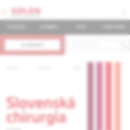
časopisy
podujatia
knihy
mudr.online
predplatné