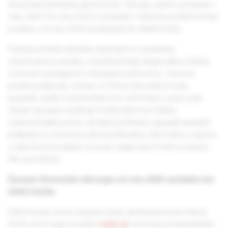
Slovenskej lekárskej spoločnosti. Časopis začal vychádzať v
roku 2004. Do roku 2023 vychádzal v tlačenej aj elektronickej
podobe, od roku 2024 je prístupný len elektronicky.
Časopis prináša aktuálne prehľadové a prakticky
orientované poznatky o patofyziológii, diagnostike a liečbe
ochorení vyžadujúcich chirurgickú intervenciu. Zároveň
ponúka príspevky z praxe vo forme pôvodných prác,
kazuistík, štúdií či prostredníctvom informácií z pracovísk.
Obsah časopisu dopĺňajú medziodborové články,
experimentálne práce, skrátené prehľady najzaujímavejších
publikácií zo svetovej odbornej literatúry, informácie a správy
z odborných podujatí, recenzie zaujímavých kníh na našom
trhu a podobne.
Časopis Slovenská chirurgia od roku 2024 vychádza len
elektronicky.
Elektronická verzia časopisu bude sprístupnená pre členov
SCHS, ktorí majú na webe
solen.sk
vytvorený používateľský