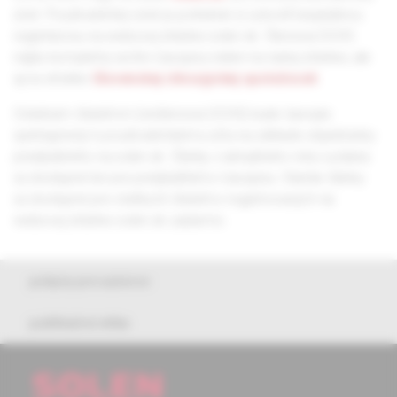
účet. Používateľský účet je potrebné si vytvoriť bezplatnou
registráciou na webovej stránke solen.sk. Členovia SCHS
nájdu kompletný archív časopisu nielen na našej stránke, ale
aj na stránke
Slovenskej chirurgickej spoločnosti
.
Ostatným čitateľom (nečlenovia SCHS) bude časopis
sprístupnený k používateľskému účtu na základe objednávky
predplatného na solen.sk. Články z aktuálneho roku vydania
sú dostupné len pre predplatiteľov časopisu. Staršie články
sú dostupné pre všetkých čitateľov registrovaných na
webovej stránke solen.sk zadarmo.
pokyny pre autorov
publikačná etika