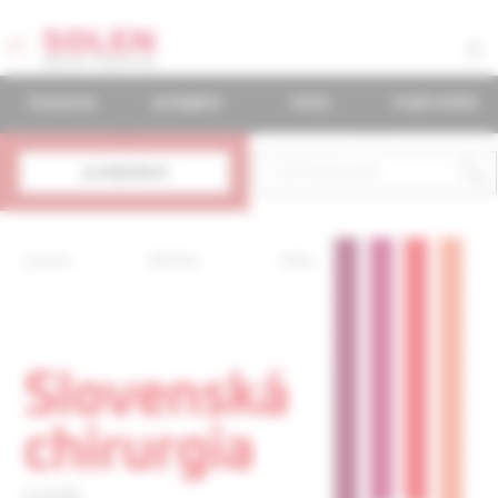
časopisy
podujatia
knihy
mudr.online
predplatné