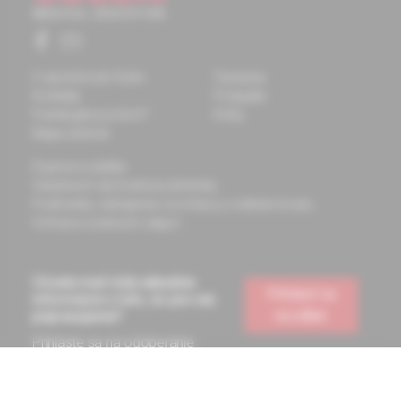
O spoločnosti Solen
Časopisy
Kontakty
Podujatia
Potrebujete pomôcť?
Knihy
Mapa stránok
Doprava a platba
Všeobecné obchodné podmienky
Podmienky odstúpenia od zmluvy a vrátenie tovaru
Ochrana osobných údajov
Chcete mať vždy aktuálne
Prihlásiť sa
informácie o tom, čo pre vás
na odber
pripravujeme?
Prihláste sa na odoberanie
noviniek a budete ich dostávať
na vašu e-mailovú adresu.