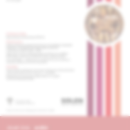
obsah čísla
archív