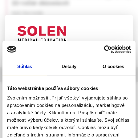
22-ročné skúsenosti
MUDr. Peter Sedlák
UPOZORNENIE PRE ODBORNÚ
VEREJNOSŤ
Súhlas
Detaily
O cookies
Táto webová stránka obsahuje informácie určené
informácie o časopise
výhradne odbornej zdravotníckej verejnosti v
zmysle § 8 zákona č. 147/2001 Z. z. o reklame.
Táto webstránka používa súbory cookies
Slovenská chirurgia
Zdravotníckym odborníkom sa rozumie osoba
Zvolením možnosti „Prijať všetky“ vyjadrujete súhlas so
časopis Slovenskej chirurgickej spoločnosti SLS
oprávnená humánne lieky predpisovať alebo
spracovaním cookies na personalizáciu, marketingové
vydávať (lekár, lekárnik, farmaceutický laborant)
Ročník 23, 2026,
a analytické účely. Kliknutím na „Prispôsobiť“ máte
podľa platných právnych predpisov Slovenskej
vychádza 2-krát ročne
možnosť výberu účelov, s ktorými súhlasíte. Svoj súhlas
republiky.
máte právo kedykoľvek odvolať. Cookies môžu byť
Registrácia MK SR pod číslom
zdieľané s tretími stranami. Informácie o spracúvaní
EV 2991/09 a EV 263/24/EPP
Potvrdením tohto upozornenia vyhlasujem, že