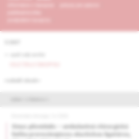
informácie o časopise
pokyny pre autorov
publikačná etika
predplatné časopisu
5/2007
<- späť celý archív
CELÉ ČÍSLO ČASOPISU
rozbaliť obsah
výber z článkov
Slovenská chirurgia, 1e /2026
Sinus pilonidalis – ambulantná chirurgická
liečba prerezávajúcou elastickou ligatúrou,