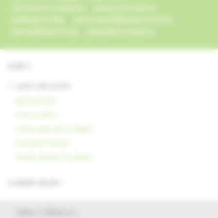
informácie o časopise
pokyny pre autorov
publikačná etika
archív autodidaktických testov
autodidaktické testy
predplatné časopisu
4/2011
<- späť celý archív
KAZUISTIKY
POD LUPOU
PREHĽADOVÉ ČLÁNKY
ÚVODNÉ SLOVO
PREHĽADOVÉ ČLÁNKY
rozbaliť obsah
výber z článkov