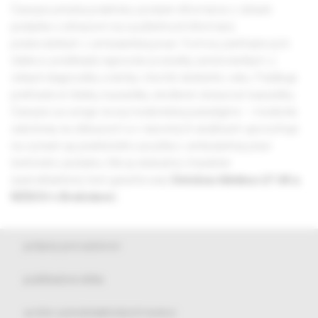
Časopis prináša prakticky podané informácie z oblasti
pediatrie s dôrazom na využiteľnosť informácií,
predovšetkým v ambulantnej praxi. Formou prehľadových
článkov predkladá najnovšie poznatky predovšetkým z
oblasti diagnostiky a liečby chorôb detského veku. Publikuje
prehľadové články, kazuistiky, skrátené obrazové kazuistiky.
Časopis sa venuje novej medicínskej paradigme – medicíne
založenej na dôkazoch a v názorných ukážkach upozorňuje
na význam jej praktického použitia v ambulantnej praxi
terénneho pediatra. Má aj edukačný charakter
(autodidaktický test garantovaný
Detskou klinikou LF UK a
NÚDCH v Bratislave
).
pokyny pre autorov
publikačná etika
archív autodidaktických testov