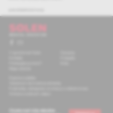
autodidaktické testy
O spoločnosti Solen
Časopisy
Kontakty
Podujatia
Potrebujete pomôcť?
Knihy
Mapa stránok
Doprava a platba
Všeobecné obchodné podmienky
Podmienky odstúpenia od zmluvy a vrátenie tovaru
Ochrana osobných údajov
Chcete mať vždy aktuálne