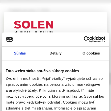
Pediatria pre prax, 2 /2026
Syndróm polycystických ovárií u
adolescentiek z pohľadu endokrinológa
MUDr. Denisa Lobotková, PhD.,
MUDr. Zuzana Pribilincová, CSc.
UPOZORNENIE PRE ODBORNÚ
VEREJNOSŤ
Súhlas
Detaily
O cookies
Táto webová stránka obsahuje informácie určené
výhradne odbornej zdravotníckej verejnosti v
zmysle § 8 zákona č. 147/2001 Z. z. o reklame.
Táto webstránka používa súbory cookies
Zdravotníckym odborníkom sa rozumie osoba
informácie o časopise
Zvolením možnosti „Prijať všetky“ vyjadrujete súhlas so
oprávnená humánne lieky predpisovať alebo
spracovaním cookies na personalizáciu, marketingové
vydávať (lekár, lekárnik, farmaceutický laborant)
Pediatria pre prax
a analytické účely. Kliknutím na „Prispôsobiť“ máte
podľa platných právnych predpisov Slovenskej
možnosť výberu účelov, s ktorými súhlasíte. Svoj súhlas
republiky.
máte právo kedykoľvek odvolať. Cookies môžu byť
Ročník 27, 2026,
vychádza 6-krát ročne
zdieľané s tretími stranami. Informácie o spracúvaní
Potvrdením tohto upozornenia vyhlasujem, že