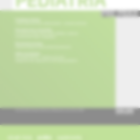
obsah čísla
archív
suplementy