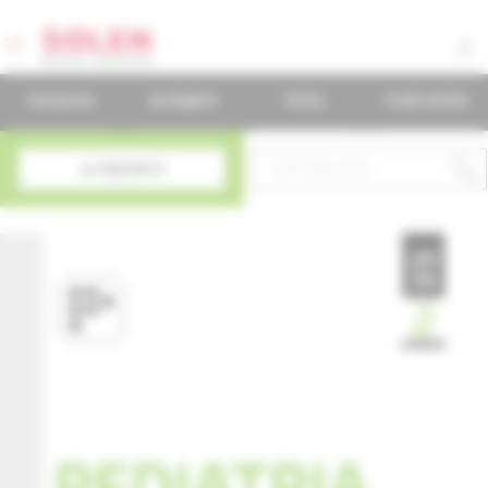
časopisy
podujatia
knihy
mudr.online
predplatné