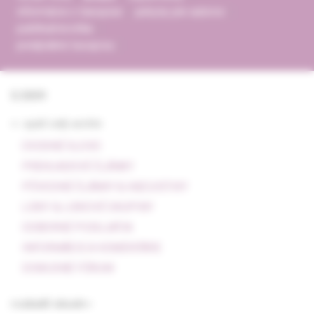
informácie o časopise
pokyny pre autorov
publikačná etika
predplatné časopisu
5/2009
<- späť celý archív
ÚVODNÉ SLOVO
PREHĽADOVÉ ČLÁNKY
PÔVODNÉ ČLÁNKY & KAZUISTIKY
LIEKY & LIEKOVÉ SKUPINY
ODBORNÉ PODUJATIA
INFORMÁCIE A KOMENTÁRE
DISKUSNÉ FÓRUM
rozbaliť obsah