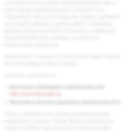
pracovníkov, ktorí sa venujú onkologickej problematike v
praxi. Časopis dopĺňajú aj správy z domácich či zo
zahraničných odborných podujatí, ale vhodným spestrením
sú aj stručné prehľady o zaujímavostiach v zahraničnej
literatúre, knižných novinkách či informácie o publikovaní
slovenských klinických onkológov vo svetových
karentovaných časopisoch.
Všetky články v časopise sú recenzované, články z hlavnej
témy prechádzajú dvojitou recenziou.
Vychádza v spolupráci so:
Slovenskou onkologickou spoločnosťou SLS
(
http://www.onkologia.sk
)
Slovenskou chemoterapeutickou spoločnosťou SLS
Články z aktuálneho roku vydania sú dostupné len pre
predplatiteľov časopisu. Staršie články sú dostupné pre
všetkých čitateľov registrovaných na webovej stránke