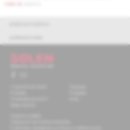
solen.sk
zadarmo.
pokyny pre autorov
publikačná etika
O spoločnosti Solen
Časopisy
Kontakty
Podujatia
Potrebujete pomôcť?
Knihy
Mapa stránok
Doprava a platba
Všeobecné obchodné podmienky
Podmienky odstúpenia od zmluvy a vrátenie tovaru