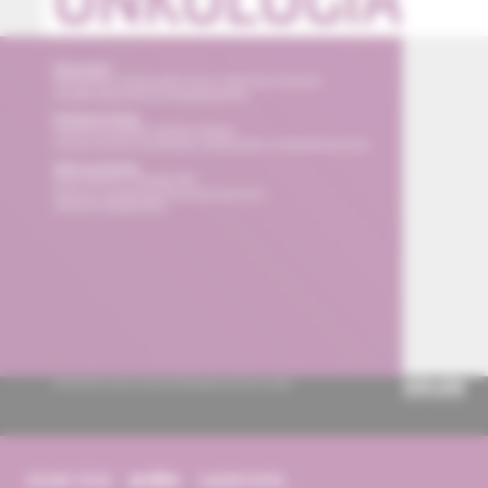
obsah čísla
archív
suplementy