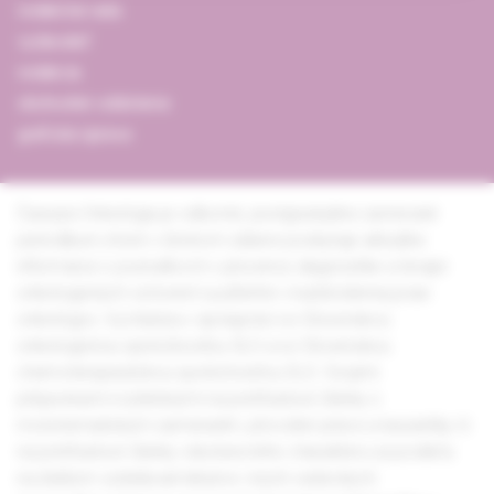
redakčná rada
vydavateľ
redakcia
obchodné oddelenie
grafická úprava
Časopis Onkológia je odborné, postgraduálne zamerané
periodikum, ktoré v širokom zábere poskytuje aktuálne
informácie o poznatkoch v prevencii, diagnostike a terapii
onkologických ochorení využiteľné v každodennej praxi
onkológov. Vychádza v spolupráci so Slovenskou
onkologickou spoločnosťou SLS a so Slovenskou
chemoterapeutickou spoločnosťou SLS. Svojimi
príspevkami rozdelenými na prehľadové články s
monotematickým zameraním, pôvodné práce a kazuistiky či
na prehľadové články všeobecného charakteru sa podieľa
na ďalšom vzdelávaní lekárov i iných vedeckých