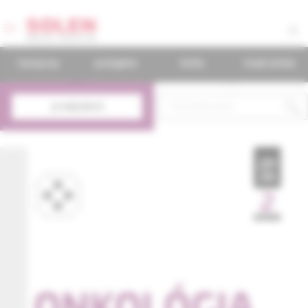
časopisy
podujatia
knihy
mudr.online
predplatné