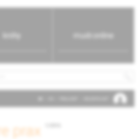
knihy
mudr.online
SK
EN
PRIHLÁSIŤ
REGISTROVAŤ
e prax
1/2016