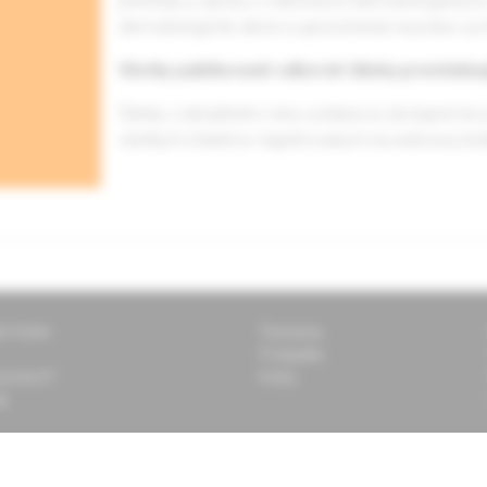
prehľady a správy z odborných dermatologických 
dermatologické akcie a upozornenia na práve vyc
Všetky publikované odborné články prechádza
Články z aktuálneho roku vydania sú dostupné len 
všetkých čitateľov registrovaných na webovej st
ti Solen
Časopisy
Podujatia
 pomôcť?
Knihy
k
 vždy aktuálne informácie o
Prihlásiť sa
e vás pripravujeme?