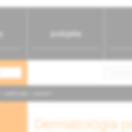
y
podujatia
NAPÍŠTE NÁM
KONTAKTY
Dermatológia pr