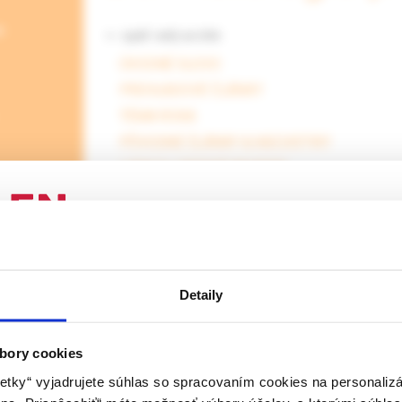
e
<- späť celý archív
ÚVODNÉ SLOVO
PREHĽADOVÉ ČLÁNKY
TÉMA ROKA
PÔVODNÉ ČLÁNKY & KAZUISTIKY
LIEKY & LIEKOVÉ SKUPINY
MEDZIODBOROVÉ KONZÍLIUM
OKIENKO KOREKTÍVNEJ DERMATOLÓGIE
ODBORNÉ PODUJATIA
ENIE PRE ODBORNÚ VEREJNOSŤ
rozbaliť obsah
Detaily
 stránka obsahuje informácie určené výhradne odbornej zdravotní
 zmysle § 8 zákona č. 147/2001 Z. z. o reklame. Zdravotníckym o
a oprávnená humánne lieky predpisovať alebo vydávať (lekár, leká
bory cookies
ý laborant) podľa platných právnych predpisov Slovenskej republi
etky“ vyjadrujete súhlas so spracovaním cookies na personaliz
, 1 /2026
Dermatológia pre prax, 4 /2025
Dermatol