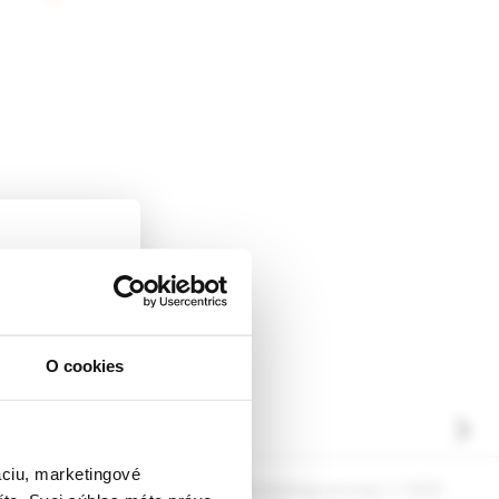
O cookies
ckej
dborníkom sa
rnik,
ky.
áciu, marketingové
ógia pre prax, 3 /2025
Dermatológia pre prax, 2 /2025