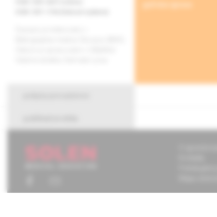
ISSN 1339-4207 (online)
grafická úprava
ISSN 1337-1746 (tlačené vydanie)
Časopis je indexovaný v
Bibliographia medica Slovaca (BMS).
Citácie sú spracované v CiBaMed.
Citačná skratka: Dermatol. prax.
pokyny pre autorov
publikačná etika
O spoločnos
Kontakty
Potrebujete
Mapa stráno
Chcete mať
tom, čo pr