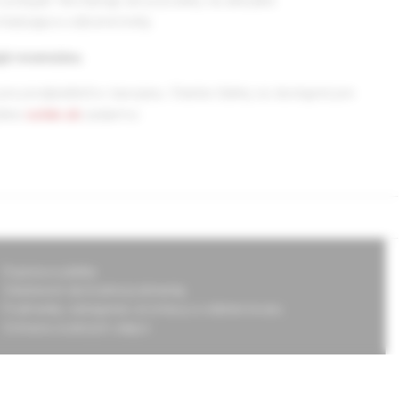
podujatí. Nechýbajú ani pozvánky na aktuálne
hádzajúce odborné knihy.
jú recenziou.
pre predplatiteľov časopisu. Staršie články sú dostupné pre
ránke
solen.sk
zadarmo.
Doprava a platba
Všeobecné obchodné podmienky
Podmienky odstúpenia od zmluvy a vrátenie tovaru
Ochrana osobných údajov