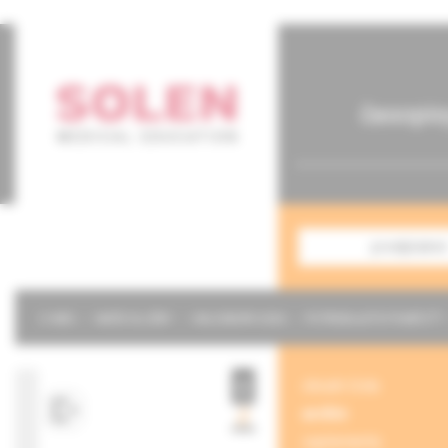
časopis
predplatné
O NÁS
NAŠE SLUŽBY
KALENDÁR 2026
POTREBUJETE POMÔCŤ?
obsah čísla
archív
suplementy