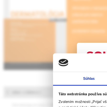
informácie o časopis
pokyny pre autorov
publikačná etika
predplatné časopisu
UPOZORN
Súhlas
Táto webová
verejnosti v
výber z článkov
rozumie osob
Táto webstránka používa sú
farmaceutick
Zvolením možnosti „Prijať vš
Dermatológia pre prax, 2 /2026
Dermatológia pre prax