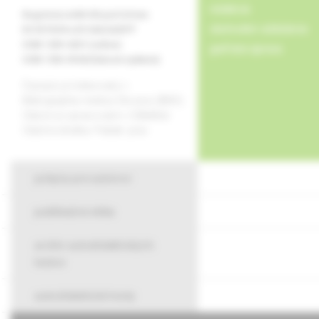
redakcia
Registrácia MK SR pod číslom
obchodné oddelenie
EV 3579/09 a EV 264/24/EPP
ISSN 1339-4231 (online)
grafická úprava
ISSN 1336-8168 (tlačené vydanie)
Časopis je indexovaný v
Bibliographia medica Slovaca (BMS).
Citácie sú spracované v CiBaMed.
Citačná skratka: Pediatr. prax.
pokyny pre autorov
publikačná etika
archív autodidaktických
testov
autodidaktické testy