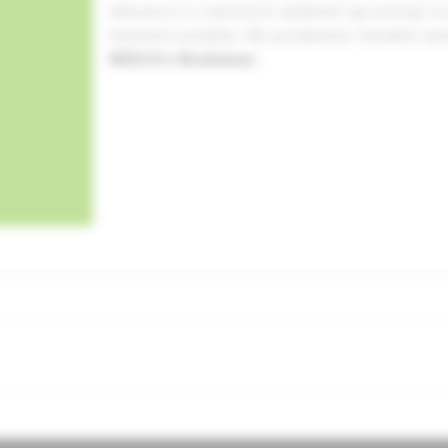
dôkazoch a v názorných ukážkach upozorňuje na v
terénneho pediatra. Má aj edukačný charakter (au
NÚDCH v Bratislave
).