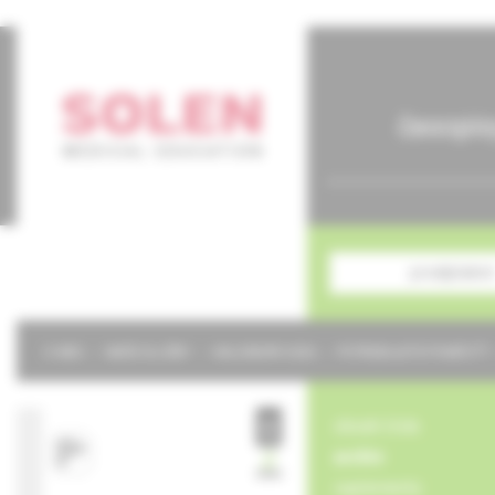
časopis
predplatné
O NÁS
NAŠE SLUŽBY
KALENDÁR 2026
POTREBUJETE POMÔCŤ?
obsah čísla
archív
suplementy