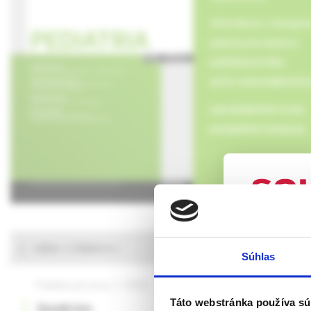
informácie o časopis
pokyny pre autorov
publikačná etika
archív autodidaktický
autodidaktické testy
predplatné časopisu
UPOZORN
výber z článkov
Súhlas
Táto webová
verejnosti v
Pediatria pre prax, 2 /2026
Pediatria pre prax, 1 
rozumie osob
Táto webstránka používa sú
Syndróm
Riziko piercin