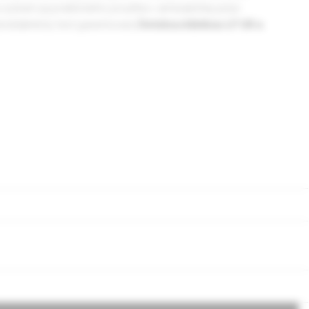
ýznam jej praktického použitia v ambulantnej praxi
todidaktický test garantovaný
Detskou klinikou LF UK a