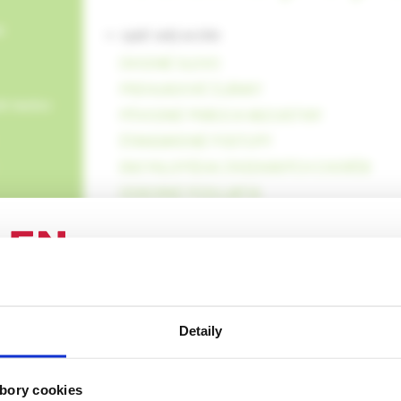
e
<- späť celý archív
ÚVODNÉ SLOVO
PREHĽADOVÉ ČLÁNKY
ch testov
PÔVODNÉ PRÁCE A KAZUISTIKY
ŠTANDARDNÉ POSTUPY
ENCYKLOPÉDIA ZRIEDKAVÝCH CHORÔB
ODBORNÉ PODUJATIA
HISTORIA EST MAGISTRA VITAE
rozbaliť obsah
ENIE PRE ODBORNÚ VEREJNOSŤ
Detaily
 stránka obsahuje informácie určené výhradne odbornej zdravotní
 zmysle § 8 zákona č. 147/2001 Z. z. o reklame. Zdravotníckym o
/2026
Pediatria pre prax, 6 /2025
Pediatria
a oprávnená humánne lieky predpisovať alebo vydávať (lekár, leká
bory cookies
gu ušnice
Nozokomiálne infekcie
Poten