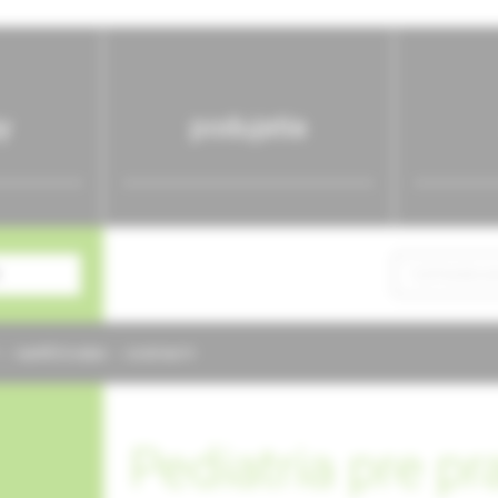
y
podujatia
NAPÍŠTE NÁM
KONTAKTY
Pediatria pre pr