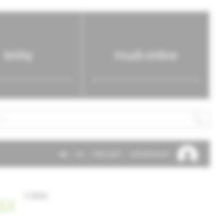
knihy
mudr.online
SK
EN
PRIHLÁSIŤ
REGISTROVAŤ
ax
1/2026