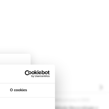
O cookies
ckej
dborníkom sa
 pre prax, 5 /2025
Pediatria pre prax, 4 /2025
rnik,
ciál pre
Základy likvorológie v