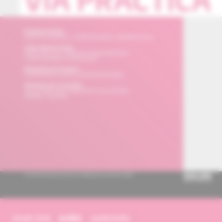
obsah čísla
archív
suplementy