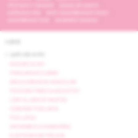
informácie o časopise
pokyny pre autorov
publikačná etika
archív autodidaktických testov
autodidaktické testy
predplatné časopisu
1/2018
<- späť celý archív
ÚVODNÉ SLOVO
PREHĽADOVÉ ČLÁNKY
MEDZIODBOROVÉ KONZÍLIUM
PÔVODNÉ PRÁCE & KAZUISTIKY
LIEKY & LIEKOVÉ SKUPINY
ODBORNÉ PODUJATIA
POD LUPOU
INFORMÁCIE A KOMENTÁRE
ELEKTRONICKÁ PRÍLOHA