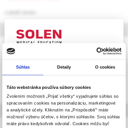
rozbaliť obsah
výber z článkov
Via practica, 2 /2026
UPOZORNENIE PRE ODBORNÚ
Inkretínové agonisty v liečbe MASLD a
VEREJNOSŤ
MASH: Porovnanie trojice terapeutických
Súhlas
Detaily
O cookies
prístupov
Táto webová stránka obsahuje informácie určené
MUDr. Ľubomír Horák,
výhradne odbornej zdravotníckej verejnosti v
RNDr. Anna Šarocká, PhD
zmysle § 8 zákona č. 147/2001 Z. z. o reklame.
Táto webstránka používa súbory cookies
Zdravotníckym odborníkom sa rozumie osoba
Zvolením možnosti „Prijať všetky“ vyjadrujete súhlas so
oprávnená humánne lieky predpisovať alebo
spracovaním cookies na personalizáciu, marketingové
vydávať (lekár, lekárnik, farmaceutický laborant)
a analytické účely. Kliknutím na „Prispôsobiť“ máte
informácie o časopise
podľa platných právnych predpisov Slovenskej
možnosť výberu účelov, s ktorými súhlasíte. Svoj súhlas
republiky.
máte právo kedykoľvek odvolať. Cookies môžu byť
Via practica