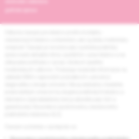
obchodné oddelenie
grafická úprava
Odborný časopis pre lekárov prvého kontaktu -
všeobecných lekárov a internistov, ako aj širšiu medicínsku
verejnosť. Časopis je recenzovaný a prináša prakticky
spracované aktuálne témy využiteľné v praxi lekárov a na
získavanie prehľadu o vývoji v širokom spektre
medicínskych odborov. Poskytuje nezávislé informácie na
základe EBM o najnovších poznatkoch v prevencii,
diagnostike a terapii ochorení. Má aj edukačný charakter,
predovšetkým smerom ku skupine praktických lekárov a
internistov (autodidaktický test je akreditovaný SLK a
garantovaný Slovenskou spoločnosťou všeobecného
praktického lekárstva SLS).
Časopis vychádza v spolupráci so