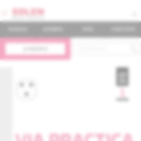
časopisy
podujatia
knihy
mudr.online
predplatné