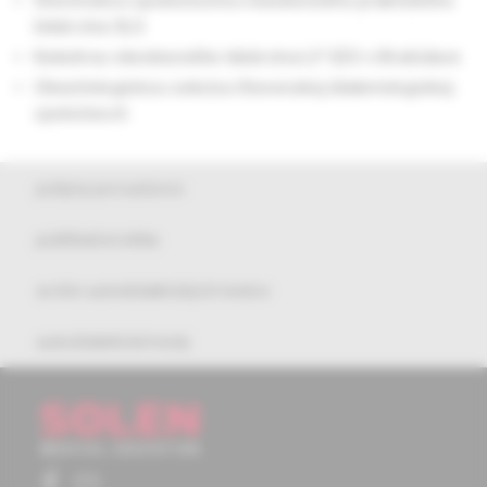
Slovenskou spoločnosťou všeobecného praktického
lekárstva SLS
Katedrou všeobecného lekárstva LF SZU v Bratislave
Obezitologickou sekciou Slovenskej diabetologickej
spoločnosti
pokyny pre autorov
publikačná etika
archív autodidaktických testov
autodidaktické testy