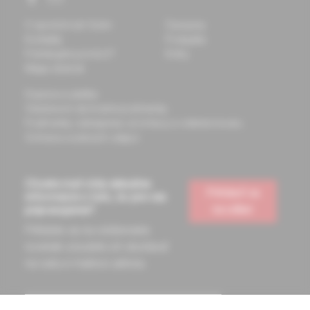
O spoločnosti Solen
Časopisy
Kontakty
Podujatia
Potrebujete pomôcť?
Knihy
Mapa stránok
Doprava a platba
Všeobecné obchodné podmienky
Podmienky odstúpenia od zmluvy a vrátenie tovaru
Ochrana osobných údajov
Chcete mať vždy aktuálne
Prihlásiť sa
informácie o tom, čo pre vás
na odber
pripravujeme?
Prihláste sa na odoberanie
noviniek a budete ich dostávať
na vašu e-mailovú adresu.