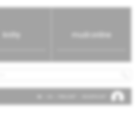
knihy
mudr.online
SK
EN
PRIHLÁSIŤ
REGISTROVAŤ