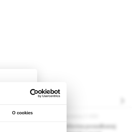
O cookies
ica, 6 /2025
Via practica, 5 /2025
ckej
dborníkom sa
ová bolesť hlavy
Reforma posudkovej
rnik,