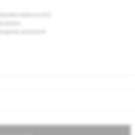
tického lekárstva SLS
ratislave
logickej spoločnosti