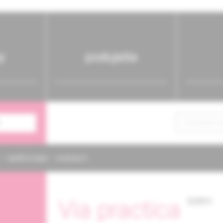
y
podujatia
NAPÍŠTE NÁM
KONTAKTY
Via practica
5/2011