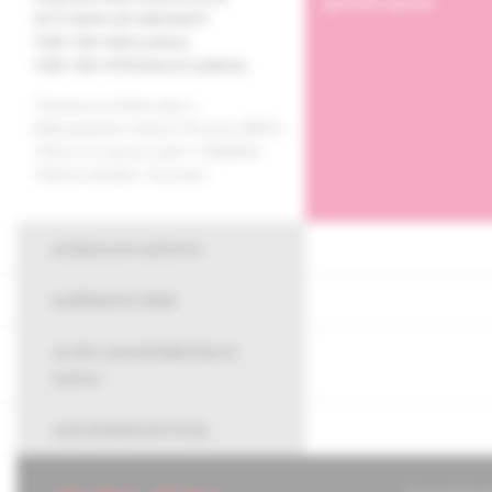
grafická úprava
EV 3178/09 a EV 268/24/EPP
ISSN 1339-424X (online)
ISSN 1336-4790 (tlačené vydanie)
Časopis je indexovaný v
Bibliographia medica Slovaca (BMS).
Citácie sú spracované v CiBaMed.
Citačná skratka: Via pract.
pokyny pre autorov
publikačná etika
archív autodidaktických
testov
autodidaktické testy