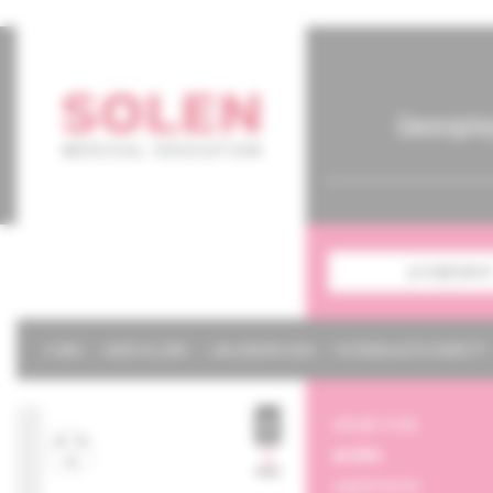
časopis
predplatné
O NÁS
NAŠE SLUŽBY
KALENDÁR 2026
POTREBUJETE POMÔCŤ?
obsah čísla
archív
suplementy