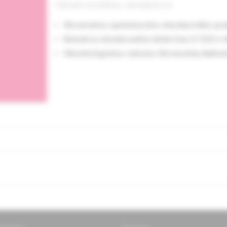
Časopis vychádza v spolupráci so
Slovenskou spoločnosťou všeobecného prak
Katedrou všeobecného lekárstva LF SZU v B
Obezitologickou sekciou Slovenskej diabeto