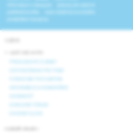
informácie o časopise
pokyny pre autorov
publikačná etika
cena vladimíra novotného
predplatné časopisu
1/2010
<- späť celý archív
PREHĽADOVÉ ČLÁNKY
ODPORÚČANIA PRE PRAX
FORENZNÁ PSYCHIATRIA
INFORMÁCIE A KOMENTÁRE
OSOBNOSŤ
DISKUSNÉ FÓRUM
ÚVODNÉ SLOVO
rozbaliť obsah