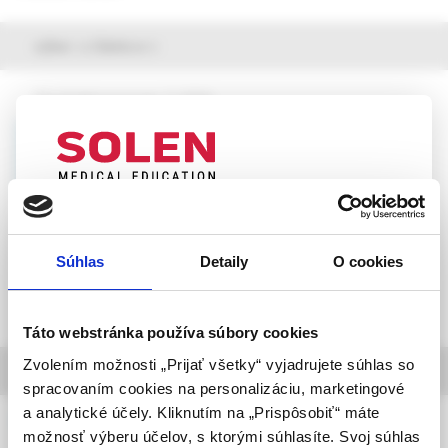
výber z článkov
Psychiatria pre prax, 2 /2026
Právo na život – praktický manuál pre
zdravotníckych pracovníkov
JUDr. Kristína Čahojová
UPOZORNENIE PRE ODBORNÚ
VEREJNOSŤ
Súhlas
Detaily
O cookies
Táto webová stránka obsahuje informácie určené
výhradne odbornej zdravotníckej verejnosti v
zmysle § 8 zákona č. 147/2001 Z. z. o reklame.
Táto webstránka používa súbory cookies
Zdravotníckym odborníkom sa rozumie osoba
Zvolením možnosti „Prijať všetky“ vyjadrujete súhlas so
informácie o časopise
oprávnená humánne lieky predpisovať alebo
spracovaním cookies na personalizáciu, marketingové
vydávať (lekár, lekárnik, farmaceutický laborant)
a analytické účely. Kliknutím na „Prispôsobiť“ máte
Psychiatria pre prax
podľa platných právnych predpisov Slovenskej
možnosť výberu účelov, s ktorými súhlasíte. Svoj súhlas