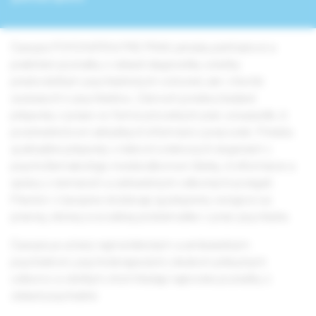
Časopis PSYCHIATRIA PRE PRAX prináša prehľadové a
praktické poznatky z oblasti diagnostiky a liečby
predovšetkým psychiatrických ochorení, ale i chorôb
súvisiacich s psychiatriou. Zároveň ponúka žiadané
príspevky z praxe vo forme pôvodných prác a kazuistík, či
prostredníctvom aktuálnych informácií z pracovísk. Prináša
aj aktuálne príspevky o liekoch a liekových skupinách v
psychofarmakológii, medziodborové články, či informácie a
správy z domácich a zahraničných odborných podujatí.
Priestor v časopise dostávajú aj príspevky venujúce sa
právnej, etickej a sociálnej problematike v práci psychiatra.
Časopis je určený najmä klinickým a ambulantným
psychiatrom, psychoterapeutom, lekárom príbuzných
odborov a všetkým, ktorí hľadajú najnovšie poznatky z
oblasti psychiatrie.