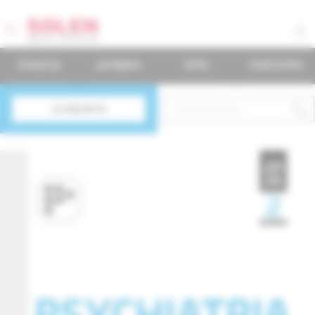
časopisy
podujatia
knihy
mudr.online
predplatné