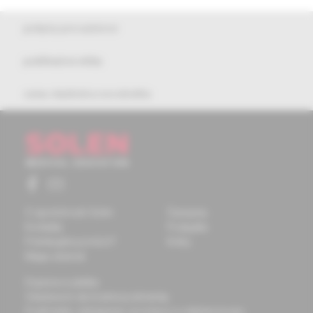
pokyny pre autorov
publikačná etika
cena vladimíra novotného
O spoločnosti Solen
Časopisy
Kontakty
Podujatia
Potrebujete pomôcť?
Knihy
Mapa stránok
Doprava a platba
Všeobecné obchodné podmienky
Podmienky odstúpenia od zmluvy a vrátenie tovaru