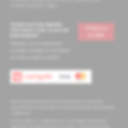
Ochrana osobných údajov
Chcete mať vždy aktuálne
Prihlásiť sa
informácie o tom, čo pre vás
na odber
pripravujeme?
Prihláste sa na odoberanie
noviniek a budete ich dostávať
na vašu e-mailovú adresu.
Informácie obsiahnuté na týchto stránkach sú určené len
zdravotníckym pracovníkom a slúžia pre potreby medicínskeho
vzdelávania
© 2023 Solen s.r.o. Všetky práva sú vyhradené. Kopírovanie
akejkoľvek časti tejto stránky bez súhlasu autora je zakázané.