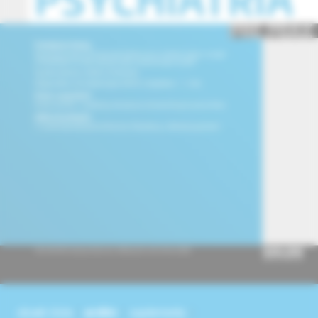
obsah čísla
archív
suplementy