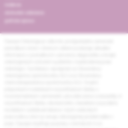
redakcia
obchodné oddelenie
grafická úprava
Časopis Onkológia je odborné, postgraduálne zamerané
periodikum, ktoré v širokom zábere poskytuje aktuálne
informácie o poznatkoch v prevencii, diagnostike a terapii
onkologických ochorení využiteľné v každodennej praxi
onkológov. Vychádza v spolupráci so Slovenskou
onkologickou spoločnosťou SLS a so Slovenskou
chemoterapeutickou spoločnosťou SLS. Svojimi
príspevkami rozdelenými na prehľadové články s
monotematickým zameraním, pôvodné práce a kazuistiky či
na prehľadové články všeobecného charakteru sa podieľa
na ďalšom vzdelávaní lekárov i iných vedeckých
pracovníkov, ktorí sa venujú onkologickej problematike v
praxi. Časopis dopĺňajú aj správy z domácich či zo