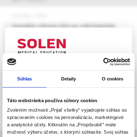
Onkológia, 2 /2026
Sexuálne zdravie žien po onkologickej
liečbe
MUDr. Barbara Čambalová, PhD.,
MUDr. Katarína Peregrimová,
MUDr. Barbora Mráz,
MUDr. Matúš Škovran,
UPOZORNENIE PRE ODBORNÚ
doc. MUDr. Ivan Hollý, CSc.,
VEREJNOSŤ
doc. MUDr. Mikuláš Redecha, PhD., MPH
Súhlas
Detaily
O cookies
Táto webová stránka obsahuje informácie určené
výhradne odbornej zdravotníckej verejnosti v
zmysle § 8 zákona č. 147/2001 Z. z. o reklame.
Táto webstránka používa súbory cookies
Zdravotníckym odborníkom sa rozumie osoba
Zvolením možnosti „Prijať všetky“ vyjadrujete súhlas so
oprávnená humánne lieky predpisovať alebo
spracovaním cookies na personalizáciu, marketingové
vydávať (lekár, lekárnik, farmaceutický laborant)
a analytické účely. Kliknutím na „Prispôsobiť“ máte
podľa platných právnych predpisov Slovenskej
možnosť výberu účelov, s ktorými súhlasíte. Svoj súhlas
republiky.