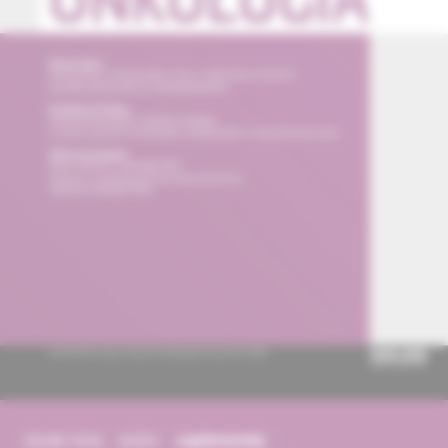
obsah čísla
archív
suplementy