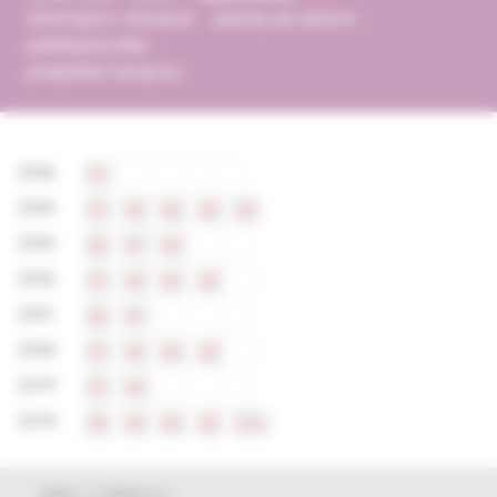
informácie o časopise
pokyny pre autorov
publikačná etika
predplatné časopisu
2026
S1
2024
S1
S2
S5
S4
S3
2023
S2
S1
S3
2022
S1
S3
S2
S4
2021
S2
S1
2020
S1
S2
S4
S3
2019
S1
S3
2018
S5
S3
S4
S2
S1e
výber z článkov