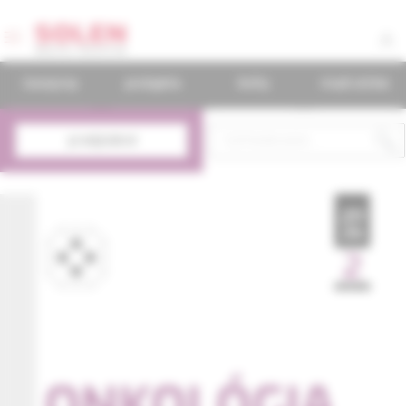
časopisy
podujatia
knihy
mudr.online
predplatné