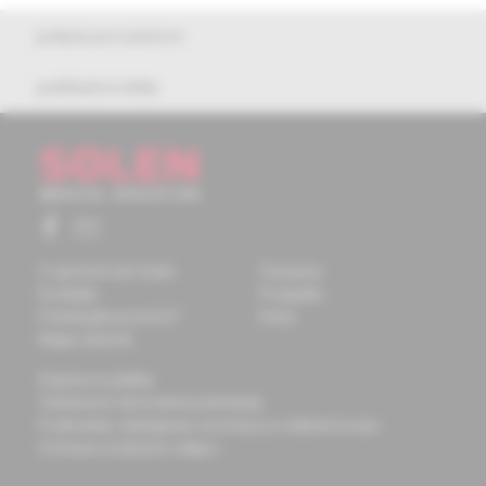
pokyny pre autorov
publikačná etika
O spoločnosti Solen
Časopisy
Kontakty
Podujatia
Potrebujete pomôcť?
Knihy
Mapa stránok
Doprava a platba
Všeobecné obchodné podmienky
Podmienky odstúpenia od zmluvy a vrátenie tovaru
Ochrana osobných údajov