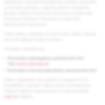
zahraničných odborných podujatí, ale vhodným spestrením
sú aj stručné prehľady o zaujímavostiach v zahraničnej
literatúre, knižných novinkách či informácie o publikovaní
slovenských klinických onkológov vo svetových
karentovaných časopisoch.
Všetky články v časopise sú recenzované, články z hlavnej
témy prechádzajú dvojitou recenziou.
Vychádza v spolupráci so:
Slovenskou onkologickou spoločnosťou SLS
(
http://www.onkologia.sk
)
Slovenskou chemoterapeutickou spoločnosťou SLS
Články z aktuálneho roku vydania sú dostupné len pre
predplatiteľov časopisu. Staršie články sú dostupné pre
všetkých čitateľov registrovaných na webovej stránke
solen.sk
zadarmo.