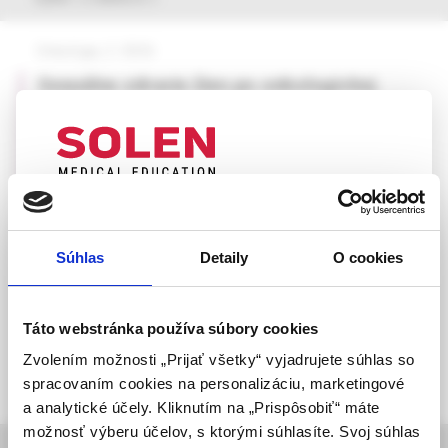
Onkológia, 2 /2026
Sexuálne zdravie žien po onkologickej
liečbe
MUDr. Barbara Čambalová, PhD.,
MUDr. Katarína Peregrimová,
MUDr. Barbora Mráz,
MUDr. Matúš Škovran,
UPOZORNENIE PRE ODBORNÚ
doc. MUDr. Ivan Hollý, CSc.,
VEREJNOSŤ
doc. MUDr. Mikuláš Redecha, PhD., MPH
Súhlas
Detaily
O cookies
Táto webová stránka obsahuje informácie určené
výhradne odbornej zdravotníckej verejnosti v
zmysle § 8 zákona č. 147/2001 Z. z. o reklame.
Táto webstránka používa súbory cookies
Zdravotníckym odborníkom sa rozumie osoba
Zvolením možnosti „Prijať všetky“ vyjadrujete súhlas so
oprávnená humánne lieky predpisovať alebo
spracovaním cookies na personalizáciu, marketingové
vydávať (lekár, lekárnik, farmaceutický laborant)
a analytické účely. Kliknutím na „Prispôsobiť“ máte
podľa platných právnych predpisov Slovenskej
možnosť výberu účelov, s ktorými súhlasíte. Svoj súhlas
republiky.