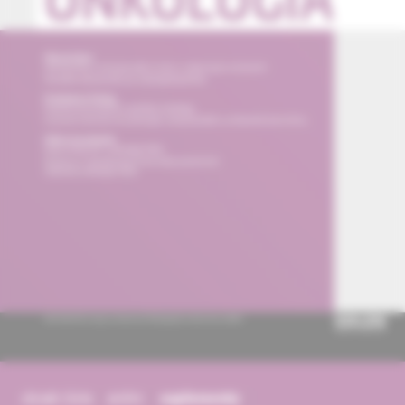
obsah čísla
archív
suplementy