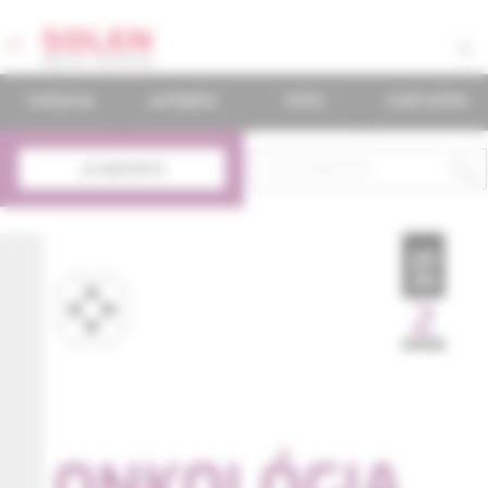
časopisy
podujatia
knihy
mudr.online
predplatné