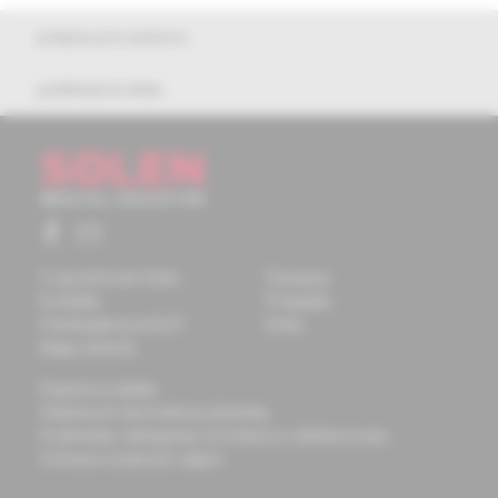
pokyny pre autorov
publikačná etika
O spoločnosti Solen
Časopisy
Kontakty
Podujatia
Potrebujete pomôcť?
Knihy
Mapa stránok
Doprava a platba
Všeobecné obchodné podmienky
Podmienky odstúpenia od zmluvy a vrátenie tovaru
Ochrana osobných údajov