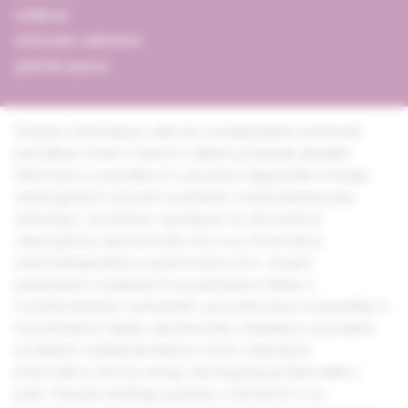
redakcia
obchodné oddelenie
grafická úprava
Časopis Onkológia je odborné, postgraduálne zamerané
periodikum, ktoré v širokom zábere poskytuje aktuálne
informácie o poznatkoch v prevencii, diagnostike a terapii
onkologických ochorení využiteľné v každodennej praxi
onkológov. Vychádza v spolupráci so Slovenskou
onkologickou spoločnosťou SLS a so Slovenskou
chemoterapeutickou spoločnosťou SLS. Svojimi
príspevkami rozdelenými na prehľadové články s
monotematickým zameraním, pôvodné práce a kazuistiky či
na prehľadové články všeobecného charakteru sa podieľa
na ďalšom vzdelávaní lekárov i iných vedeckých
pracovníkov, ktorí sa venujú onkologickej problematike v
praxi. Časopis dopĺňajú aj správy z domácich či zo