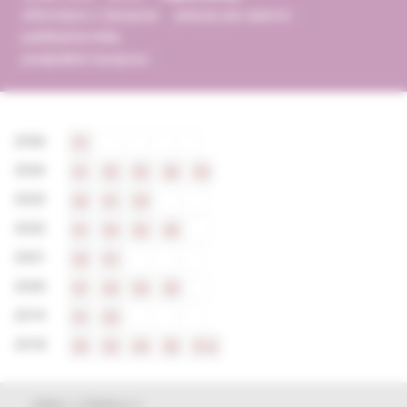
informácie o časopise
pokyny pre autorov
publikačná etika
predplatné časopisu
2026
S1
2024
S1
S2
S5
S4
S3
2023
S2
S1
S3
2022
S1
S3
S2
S4
2021
S2
S1
2020
S1
S2
S4
S3
2019
S1
S3
2018
S5
S3
S4
S2
S1e
výber z článkov