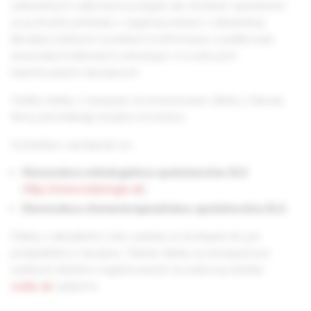
zahraničných odborných podujatí, ale vhodným spestrením
sú aj stručné prehľady o zaujímavostiach v zahraničnej
literatúre, knižných novinkách či informácie o publikovaní
slovenských klinických onkológov vo svetových
karentovaných časopisoch.
Všetky články v časopise sú recenzované, články z hlavnej
témy prechádzajú dvojitou recenziou.
Vychádza v spolupráci so:
Slovenskou onkologickou spoločnosťou SLS
(
http://www.onkologia.sk
)
Slovenskou chemoterapeutickou spoločnosťou SLS
Články z aktuálneho roku vydania sú dostupné len pre
predplatiteľov časopisu. Staršie články sú dostupné pre
všetkých čitateľov registrovaných na webovej stránke
solen.sk
zadarmo.