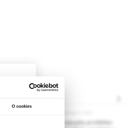
O cookies
ckej
a, 5 /2025
Onkológia, 4 /2025
dborníkom sa
né možnosti
Konjugáty protilátka-
rnik,