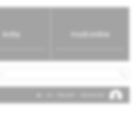
knihy
mudr.online
SK
EN
PRIHLÁSIŤ
REGISTROVAŤ