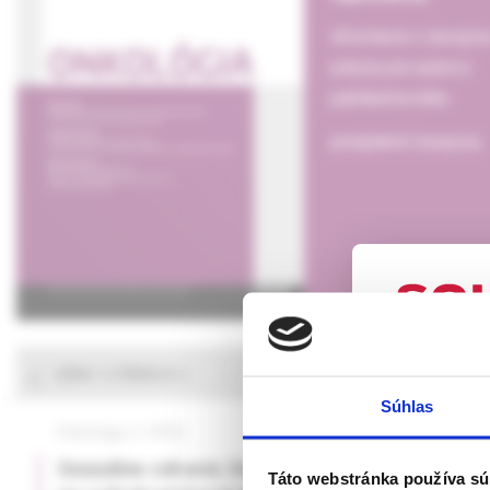
informácie o časopis
pokyny pre autorov
publikačná etika
predplatné časopisu
výber z článkov
UPOZORN
Súhlas
Táto webová
Onkológia, 2 /2026
Onkológia, 1 /2026
verejnosti v
Sexuálne zdravie žien
Umelá intelige
rozumie osob
Táto webstránka používa sú