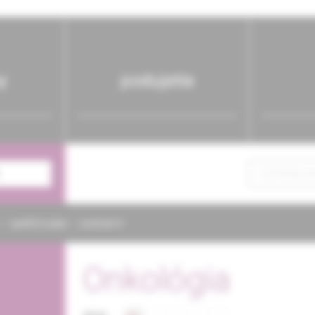
y
podujatia
NAPÍŠTE NÁM
KONTAKTY
Onkológia