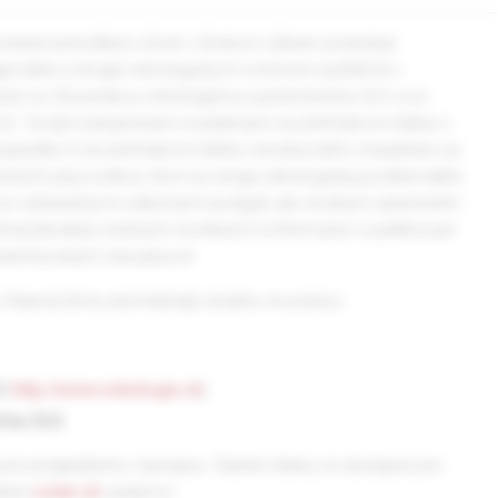
erané periodikum, ktoré v širokom zábere poskytuje
gnostike a terapii onkologických ochorení využiteľné v
ráci so Slovenskou onkologickou spoločnosťou SLS a so
. Svojimi príspevkami rozdelenými na prehľadové články s
uistiky či na prehľadové články všeobecného charakteru sa
eckých pracovníkov, ktorí sa venujú onkologickej problematike
i zo zahraničných odborných podujatí, ale vhodným spestrením
nej literatúre, knižných novinkách či informácie o publikovaní
karentovaných časopisoch.
 hlavnej témy prechádzajú dvojitou recenziou.
S
(
http://www.onkologia.sk
)
ťou SLS
pre predplatiteľov časopisu. Staršie články sú dostupné pre
ránke
solen.sk
zadarmo.