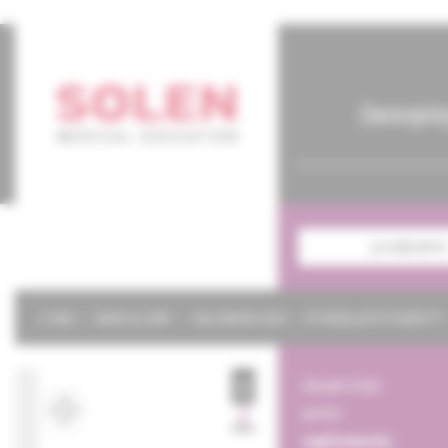
časopis
predplatné
O NÁS
NAŠE SLUŽBY
KALENDÁR 2026
POTREBUJETE POMÔCŤ?
obsah čísla
archív
suplementy