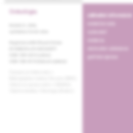
Onkológia
základné informácie
redakčná rada
Ročník 21, 2026,
vydavateľ
vychádza 6-krát ročne
redakcia
Registrácia MK SR pod číslom
obchodné oddelenie
EV 3580/09 a EV 269/24/EPP
ISSN 1339-4215 (online)
grafická úprava
ISSN 1336-8176 (tlačené vydanie)
Časopis je indexovaný v
Bibliographia medica Slovaca (BMS).
Citácie sú spracované v CiBaMed.
Citačná skratka: Onkológia (Bratisl.).