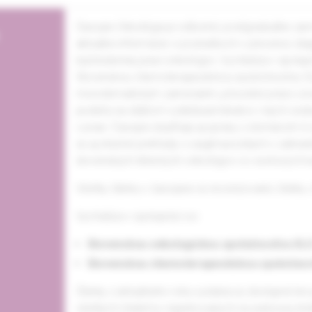
Časopis Onkológia je odborné, postgraduálne zam
aktuálne informácie o poznatkoch v prevencii, dia
každodennej praxi onkológov. Vychádza v spolup
Slovenskou chemoterapeutickou spoločnosťou SLS
monotematickým zameraním, pôvodné práce a kaz
podieľa na ďalšom vzdelávaní lekárov i iných ved
v praxi. Časopis dopĺňajú aj správy z domácich č
sú aj stručné prehľady o zaujímavostiach v zahranič
slovenských klinických onkológov vo svetových 
Všetky články v časopise sú recenzované, články z
Vychádza v spolupráci so:
Slovenskou onkologickou spoločnosťou SL
Slovenskou chemoterapeutickou spoločnos
Články z aktuálneho roku vydania sú dostupné len 
všetkých čitateľov registrovaných na webovej st