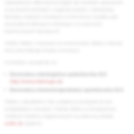
zahraničných odborných podujatí, ale vhodným spestrením
sú aj stručné prehľady o zaujímavostiach v zahraničnej
literatúre, knižných novinkách či informácie o publikovaní
slovenských klinických onkológov vo svetových
karentovaných časopisoch.
Všetky články v časopise sú recenzované, články z hlavnej
témy prechádzajú dvojitou recenziou.
Vychádza v spolupráci so:
Slovenskou onkologickou spoločnosťou SLS
(
http://www.onkologia.sk
)
Slovenskou chemoterapeutickou spoločnosťou SLS
Články z aktuálneho roku vydania sú dostupné len pre
predplatiteľov časopisu. Staršie články sú dostupné pre
všetkých čitateľov registrovaných na webovej stránke
solen.sk
zadarmo.