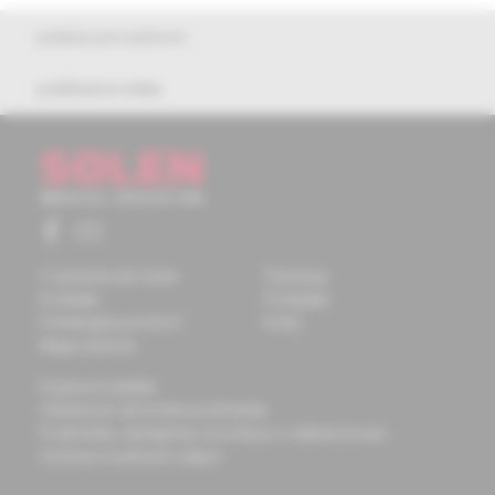
pokyny pre autorov
publikačná etika
O spoločnosti Solen
Časopisy
Kontakty
Podujatia
Potrebujete pomôcť?
Knihy
Mapa stránok
Doprava a platba
Všeobecné obchodné podmienky
Podmienky odstúpenia od zmluvy a vrátenie tovaru
Ochrana osobných údajov