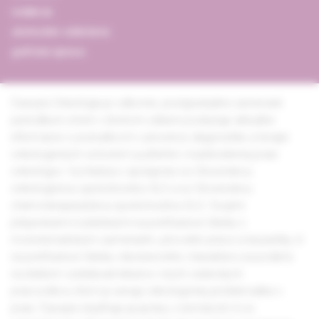
redakcia
obchodné oddelenie
grafická úprava
Časopis Onkológia je odborné, postgraduálne zamerané
periodikum, ktoré v širokom zábere poskytuje aktuálne
informácie o poznatkoch v prevencii, diagnostike a terapii
onkologických ochorení využiteľné v každodennej praxi
onkológov. Vychádza v spolupráci so Slovenskou
onkologickou spoločnosťou SLS a so Slovenskou
chemoterapeutickou spoločnosťou SLS. Svojimi
príspevkami rozdelenými na prehľadové články s
monotematickým zameraním, pôvodné práce a kazuistiky či
na prehľadové články všeobecného charakteru sa podieľa
na ďalšom vzdelávaní lekárov i iných vedeckých
pracovníkov, ktorí sa venujú onkologickej problematike v
praxi. Časopis dopĺňajú aj správy z domácich či zo