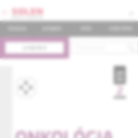
časopisy
podujatia
knihy
mudr.online
predplatné