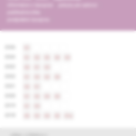
informácie o časopise
pokyny pre autorov
publikačná etika
predplatné časopisu
2026
S1
2024
S1
S2
S5
S4
S3
2023
S2
S1
S3
2022
S1
S3
S2
S4
2021
S2
S1
2020
S1
S2
S4
S3
2019
S1
S3
2018
S5
S3
S4
S2
S1e
výber z článkov