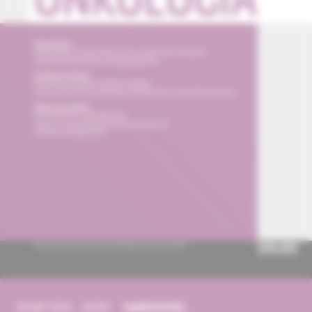
obsah čísla
archív
suplementy