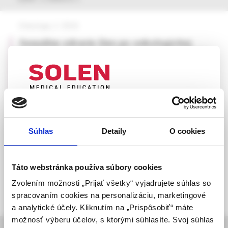
Onkológia, 2 /2026
Sexuálne zdravie žien po onkologickej
liečbe
MUDr. Barbara Čambalová, PhD.,
MUDr. Katarína Peregrimová,
MUDr. Barbora Mráz,
MUDr. Matúš Škovran,
UPOZORNENIE PRE ODBORNÚ
doc. MUDr. Ivan Hollý, CSc.,
VEREJNOSŤ
doc. MUDr. Mikuláš Redecha, PhD., MPH
Súhlas
Detaily
O cookies
Táto webová stránka obsahuje informácie určené
výhradne odbornej zdravotníckej verejnosti v
zmysle § 8 zákona č. 147/2001 Z. z. o reklame.
Táto webstránka používa súbory cookies
Zdravotníckym odborníkom sa rozumie osoba
Zvolením možnosti „Prijať všetky“ vyjadrujete súhlas so
oprávnená humánne lieky predpisovať alebo
spracovaním cookies na personalizáciu, marketingové
vydávať (lekár, lekárnik, farmaceutický laborant)
a analytické účely. Kliknutím na „Prispôsobiť“ máte
podľa platných právnych predpisov Slovenskej
možnosť výberu účelov, s ktorými súhlasíte. Svoj súhlas
republiky.